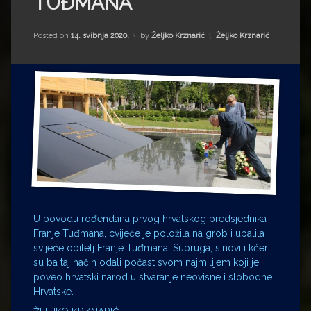
TUĐMANA
Impressum
Milenko Strižak
Drugi autori
Drugi autori
Kategorije:
Posted on
14. svibnja 2020.
by
Željko Krznarić
Željko Krznarić
Matea Andrić
Ljiljana Lekanić-Kljaić
Željko Krznarić
Mario Lovreković
Miroslav Šantek
U povodu rođendana prvog hrvatskog predsjednika
Franje Tuđmana, cvijeće je položila na grob i upalila
svijeće obitelj Franje Tuđmana. Supruga, sinovi i kćer
su ba taj način odali počast svom najmilijem koji je
poveo hrvatski narod u stvaranje neovisne i slobodne
Hrvatske.