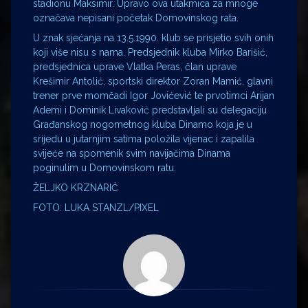
stadionu Maksimir. Upravo ova utakmica za mnoge
označava nepisani početak Domovinskog rata.
U znak sjećanja na 13.5.1990. klub se prisjetio svih onih
koji više nisu s nama. Predsjednik kluba Mirko Barišić,
predsjednica uprave Vlatka Peras, član uprave
Krešimir Antolić, sportski direktor Zoran Mamić, glavni
trener prve momčadi Igor Jovićević te prvotimci Arijan
Ademi i Dominik Livaković predstavljali su delegaciju
Građanskog nogometnog kluba Dinamo koja je u
srijedu u jutarnjim satima položila vijenac i zapalila
svijeće na spomenik svim navijačima Dinama
poginulim u Domovinskom ratu.
ŽELJKO KRZNARIĆ
FOTO: LUKA STANZL/PIXEL