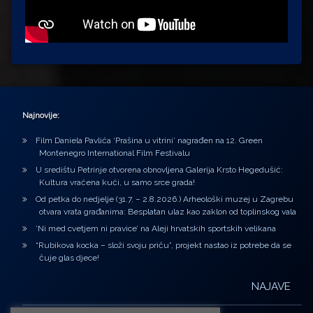
Najnovije:
Film Daniela Pavlića ‘Prašina u vitrini’ nagrađen na 12. Green
Montenegro International Film Festivalu
U središtu Petrinje otvorena obnovljena Galerija Krsto Hegedušić:
Kultura vraćena kući, u samo srce grada!
Od petka do nedjelje (31.7. – 2.8.2026.) Arheološki muzej u Zagrebu
otvara vrata građanima: Besplatan ulaz kao zaklon od toplinskog vala
‘Ni med cvetjem ni pravice’ na Aleji hrvatskih sportskih velikana
“Rubikova kocka – složi svoju priču”, projekt nastao iz potrebe da se
čuje glas djece!
NAJAVE