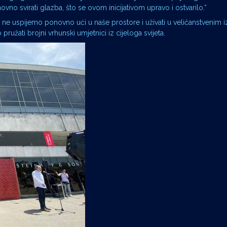
vno svirati glazba, što se ovom inicijativom upravo i ostvarilo.“
dok ne uspijemo ponovno ući u naše prostore i uživati u veličanstvenim
užati brojni vrhunski umjetnici iz cijeloga svijeta.