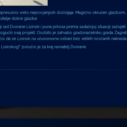
 nepresušno vrelo neprocjenjivih doživljaja. Magično okružen glazbom, 
ubitelje dobre glazbe.
ad Dvorane Lisinski i puna prkosa prema sadašnjoj situaciji saživjeti
 omogućili ovaj projekt. Osobito je zahvalio gradonačelniku grada Zagre
ćio da se
Lisinski na otvorenome
ostvari bez velikih novčanih naknada
Lisinskog!“ poručio je za kraj ravnatelj Dvorane.