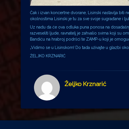
Čak i izvan koncertne dvorane, Lisinski nastavlja biti
okolnostima Lisinski je tu za sve svoje sugrađane i lj
Uz nadu da će ova odluka puna ponosa na dosadašnji r
razveseliti ljude, ravnatelj je zahvalio svima koji su
Bandiću na hrabroj podršci te ZAMP-u koji je omogu
„Vidimo se u Lisinskom! Do tada uživajte u glazbi oko 
ŽELJKO KRZNARIĆ
Željko Krznarić