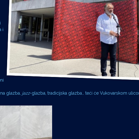
i
 i
ni
arna glazba,
jazz
-glazba, tradicijska glazba… teći će Vukovarskom ulic