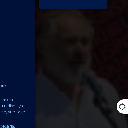
obre
primjera
kutu displaya
 se, vrlo brzo
obećanja.