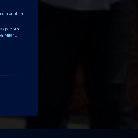
i u trenutnim
 s gradom i
ba Milanu
.