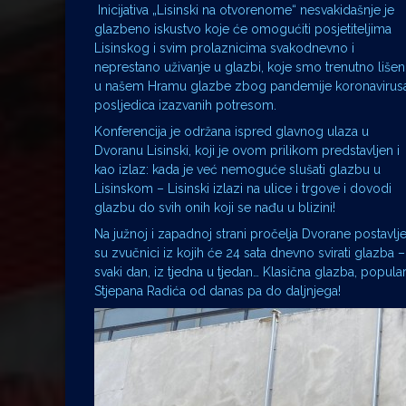
Inicijativa „Lisinski na otvorenome“ nesvakidašnje je
glazbeno iskustvo koje će omogućiti posjetiteljima
Lisinskog i svim prolaznicima svakodnevno i
neprestano uživanje u glazbi, koje smo trenutno lišen
u našem Hramu glazbe zbog pandemije koronavirusa
posljedica izazvanih potresom.
Konferencija je održana ispred glavnog ulaza u
Dvoranu Lisinski, koji je ovom prilikom predstavljen i
kao izlaz: kada je već nemoguće slušati glazbu u
Lisinskom – Lisinski izlazi na ulice i trgove i dovodi
glazbu do svih onih koji se nađu u blizini!
Na južnoj i zapadnoj strani pročelja Dvorane postavlje
su zvučnici iz kojih će 24 sata dnevno svirati glazba –
svaki dan, iz tjedna u tjedan… Klasična glazba, popul
Stjepana Radića od danas pa do daljnjega!