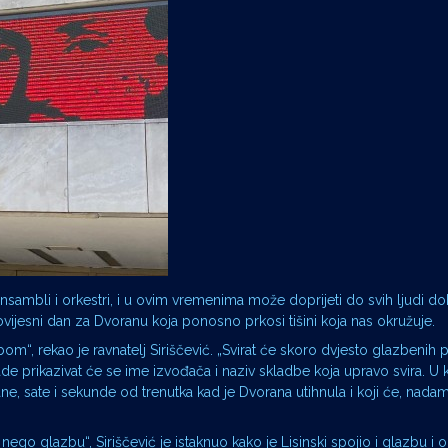
ansambli i orkestri, i u ovim vremenima može doprijeti do svih ljudi d
 povijesni dan za Dvoranu koja ponosno prkosi tišini koja nas okružuje.
m“, rekao je ravnatelj Siriščević. „Svirat će skoro dvjesto glazbenih 
ade prikazivat će se ime izvođača i naziv skladbe koja upravo svira. U 
ne, sate i sekunde od trenutka kad je Dvorana utihnula i koji će, nadam
ego glazbu“, Siriščević je istaknuo kako je Lisinski spojio i glazbu i 