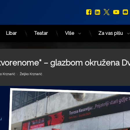
Facebook
LinkedIn
X.com
You
Libar
Teatar
Više
Za vas pišu
 otvorenome“ – glazbom okružena D
Kategorije:
ko Krznarić
Željko Krznarić
u