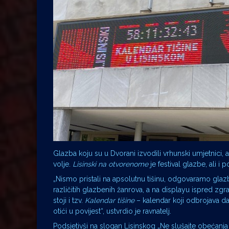
Glazba koju su u Dvorani izvodili vrhunski umjetnici, 
volje.
Lisinski na otvorenome
je festival glazbe, ali i
„Nismo pristali na apsolutnu tišinu, odgovaramo glazbo
različitih glazbenih žanrova, a na displayu ispred zgr
stoji i tzv.
Kalendar tišine
– kalendar koji odbrojava da
otići u povijest“, ustvrdio je ravnatelj.
Podsjetivši na slogan Lisinskog „Ne slušajte obećanja n