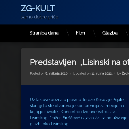
ZG-KULT
samo dobre priče
Stranica dana
Film
Glazba
Preskoči
na
sadržaj
Predstavljen „Lisinski na
Posted on
8. svibnja 2020.
Updated on
11. rujna 2022.
by
Želj
Uz taktove poznate pjesme Tereze Kesovije Prijatelji
stari gdje ste otvorena je konferencija za medije na
kojoj je ravnatelj Koncertne dvorane Vatroslava
Lisinskog Dražen Siriščević najavio 24-satno uživanje 
glazbi oko Lisinskog