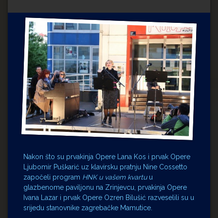
Impressum
Milenko Strižak
Drugi autori
Drugi autori
Matea Andrić
Ljiljana Lekanić-Kljaić
Željko Krznarić
Mario Lovreković
Miroslav Šantek
Nakon što su prvakinja Opere Lana Kos i prvak Opere
Ljubomir Puškarić uz klavirsku pratnju Nine Cossetto
započeli program
HNK u vašem kvartu
u
glazbenome paviljonu na Zrinjevcu, prvakinja Opere
Ivana Lazar i prvak Opere Ozren Bilušić razveselili su u
srijedu stanovnike zagrebačke Mamutice.