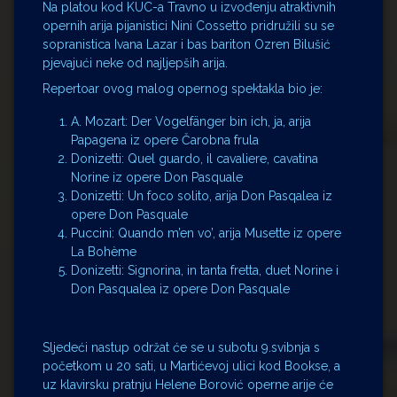
Na platou kod KUC-a Travno u izvođenju atraktivnih
opernih arija pijanistici Nini Cossetto pridružili su se
sopranistica Ivana Lazar i bas bariton Ozren Bilušić
pjevajući neke od najljepših arija.
Repertoar ovog malog opernog spektakla bio je:
A. Mozart: Der Vogelfänger bin ich, ja, arija
Papagena iz opere Čarobna frula
Donizetti: Quel guardo, il cavaliere, cavatina
Norine iz opere Don Pasquale
Donizetti: Un foco solito, arija Don Pasqalea iz
opere Don Pasquale
Puccini: Quando m’en vo’, arija Musette iz opere
La Bohème
Donizetti: Signorina, in tanta fretta, duet Norine i
Don Pasqualea iz opere Don Pasquale
Sljedeći nastup održat će se u subotu 9.svibnja s
početkom u 20 sati, u Martićevoj ulici kod Bookse, a
uz klavirsku pratnju Helene Borović operne arije će