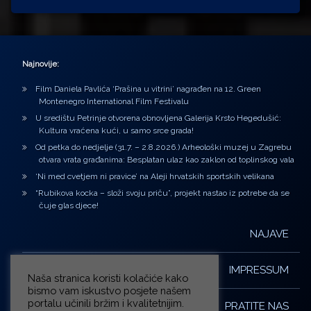
Najnovije:
Film Daniela Pavlića ‘Prašina u vitrini’ nagrađen na 12. Green
Montenegro International Film Festivalu
U središtu Petrinje otvorena obnovljena Galerija Krsto Hegedušić:
Kultura vraćena kući, u samo srce grada!
Od petka do nedjelje (31.7. – 2.8.2026.) Arheološki muzej u Zagrebu
otvara vrata građanima: Besplatan ulaz kao zaklon od toplinskog vala
‘Ni med cvetjem ni pravice’ na Aleji hrvatskih sportskih velikana
“Rubikova kocka – složi svoju priču”, projekt nastao iz potrebe da se
čuje glas djece!
NAJAVE
IMPRESSUM
Naša stranica koristi kolačiće kako
bismo vam iskustvo posjete našem
portalu učinili bržim i kvalitetnijim.
PRATITE NAS