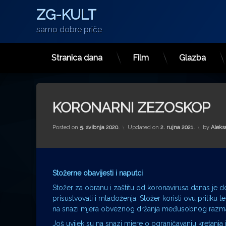
ZG-KULT
samo dobre priče
Stranica dana
Film
Glazba
Preskoči
na
sadržaj
KORONARNI ZEZOSKOP
Posted on
5. svibnja 2020.
Updated on
2. rujna 2021.
by
Aleks
Stožerne obavijesti i naputci
Stožer za obranu i zaštitu od koronavirusa danas je 
prisustvovati i mladoženja. Stožer koristi ovu priliku
na snazi mjera obveznog držanja međusobnog razma
Još uvijek su na snazi mjere o ograničavanju kretanja