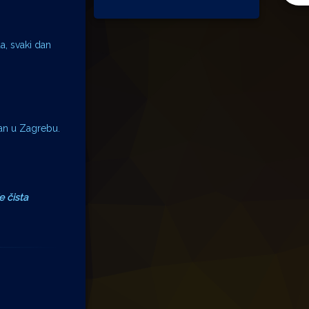
a, svaki dan
tan u Zagrebu.
e čista