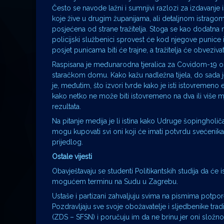
Često se navode lažni i sumnjivi razlozi za izdavanje 
koje žive u drugim županijama, ali detaljnom istragom
posjećena od strane tražitelja. Stoga se kao dodatna m
policijski službenici sprovest će kod njegove punice 
posjet punicama biti će trajne, a tražitelja će obveziva
Raspisana je međunarodna tjeralica za Covidom-19 
staračkom domu. Kako kažu nadležna tijela, do sada 
je, međutim, što izvori tvrde kako je isti istovremeno 
kako netko ne može biti istovremeno na dva ili više mj
rezultata.
Na pitanje medija je li istina kako Udruge šopingholiča
mogu kupovati svi oni koji će imati potvrdu svećenika 
prijedlog.
Ostale vijesti
Obavještavaju se studenti Politikantskih studija da će 
mogućem terminu na Sudu u Zagrebu.
Ustaše i partizani zahvaljuju svima na pismima potpo
Pozdravljaju sve svoje obožavatelje i sljedbenike t
(ZDS – SFSN) i poručuju im da ne brinu jer oni složno 