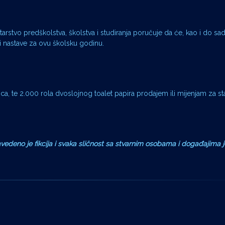
tarstvo predškolstva, školstva i studiranja poručuje da će, kao i do sad
bi nastave za ovu školsku godinu.
ca, te 2.000 rola dvoslojnog toalet papira prodajem ili mijenjam za s
vedeno je fikcija i svaka sličnost sa stvarnim osobama i događajima j