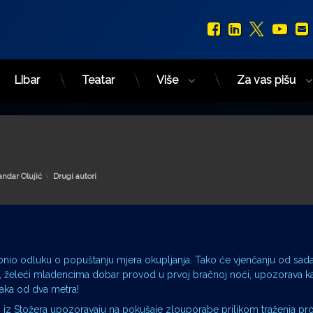
Facebook
LinkedIn
X.com
You
Libar
Teatar
Više
Za vas pišu
Kategorije:
andar Olujić
Drugi autori
donio odluku o popuštanju mjera okupljanja. Tako će vjenčanju od sad
 te, želeći mladencima dobar provod u prvoj bračnoj noći, upozorava kak
ka od dva metra!
 i iz Stožera upozoravaju na pokušaje zlouporabe prilikom traženja pr