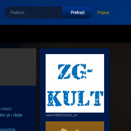
Pretraži:
Tube
E-mail
Prijava
a moći
o je i dalje
VAM PREDSTAVLJA :
opusnica.