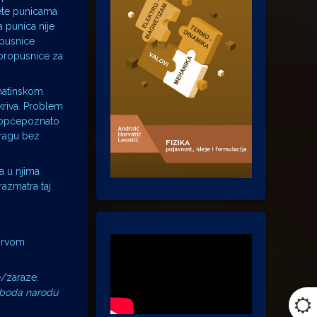
jete punicama
 punica nije
opusnice
 propusnice za
matinskom
kriva. Problem
je općepoznato
tragu bez
da u njima
razmatra taj
 prvom
e/zaraze.
oboda narodu