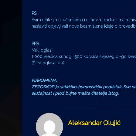
PS
Svim učiteljima, učenicima i njihovim roditeljima minis
nastaviti objavljivati nove besmislene ideje o proved
PPS
Mali oglasi:
1.000 vrećica suhog i 500 kockica svježeg di-go kvas
(Šifra oglasa: 00)
NAPOMENA:
ZEZOSKOP je satiričko-humoristički podlistak. Sve na
slučajnost i plod bujne mašte čitatelja istog.
Aleksandar Olujić