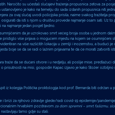
istih. Naročito su učestali slučajevi traženja propusnica zetova za pos
 ustanovljeno je kako na temelju do sada izdanih propusnica niti jedna
jera za ovaj slučaj uvodi policijska prisila, naime svakog tražitelja pr
i osigurati da isti s njom u društvu provede najmanje osam sati. Uz to
ti na najmanje jedan posjet tjedno.
osumnjičenim da je uzrokovao smrt većeg broja osoba u jednom dal
je pristiglo više prijava o mogućem mjestu na kojem se osumnjičeni s
evidentiran na više različitih lokacija u zemlji i inozemstvu, a budući 
esta boje se da se radi o lažnim prijavama te da će morati zatvoriti is
ra traže da se dućani otvore i u nedjelju, ali poslije mise, predlažući 
o prisutnosti na misi, gospodin Kapac izjavio je kako Stožer ozbiljno 
ispit iz kolegija Politička proktologija kod prof. Bernarda biti održan u
re i brizi za njihovo zdravlje glede/radi covid-19 epidemije/pandemij
radicionalnim hrvatskim pozdravom
za dom spremni – smrt fašizmu, sl
nastavljaju tamo gdje su stali.