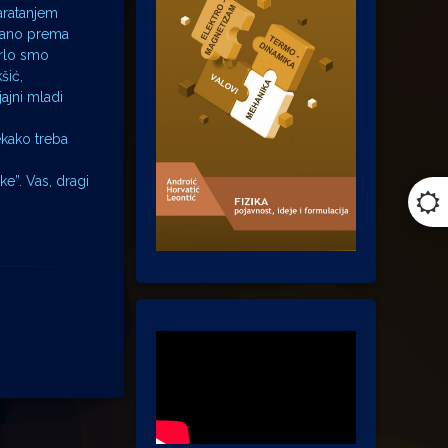
baratanjem
isano prema
 Vrlo smo
šić,
jajni mladi
ekako treba
e”. Vas, dragi