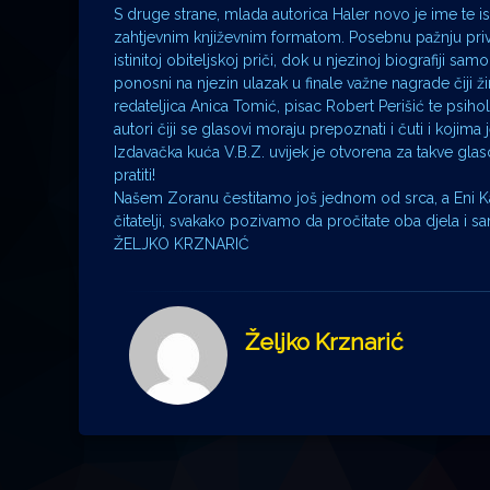
S druge strane, mlada autorica Haler novo je ime te is
zahtjevnim književnim formatom. Posebnu pažnju privl
istinitoj obiteljskoj priči, dok u njezinoj biografiji sam
ponosni na njezin ulazak u finale važne nagrade čiji žir
redateljica Anica Tomić, pisac Robert Perišić te psihol
autori čiji se glasovi moraju prepoznati i čuti i kojima
Izdavačka kuća V.B.Z. uvijek je otvorena za takve gla
pratiti!
Našem Zoranu čestitamo još jednom od srca, a Eni Ka
čitatelji, svakako pozivamo da pročitate oba djela i sa
ŽELJKO KRZNARIĆ
Željko Krznarić