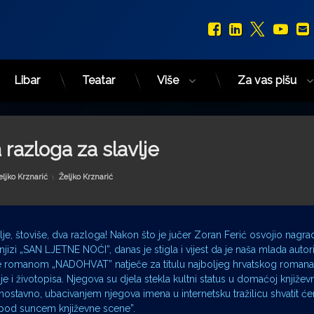
Facebook
LinkedIn
X.com
You
Libar
Teatar
Više
Za vas pišu
 razloga za slavlje
Kategorije:
eljko Krznarić
Željko Krznarić
vlje, štoviše, dva razloga! Nakon što je jučer Zoran Ferić osvojio nagr
 knjizi „SAN LJETNE NOĆI”, danas je stigla i vijest da je naša mlada auto
e se romanom „NADOHVAT” natječe za titulu najboljeg hrvatskog romana
je i životopisa. Njegova su djela stekla kultni status u domaćoj književn
dnostavno, ubacivanjem njegova imena u internetsku tražilicu shvatit 
o pod suncem književne scene”.