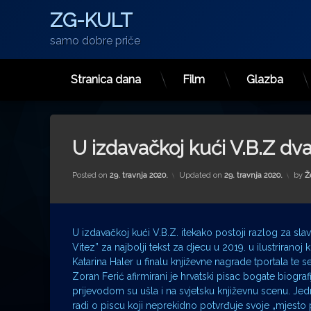
ZG-KULT
samo dobre priče
Stranica dana
Film
Glazba
Preskoči
na
sadržaj
U izdavačkoj kući V.B.Z dva
Posted on
29. travnja 2020.
Updated on
29. travnja 2020.
by
Ž
U izdavačkoj kući V.B.Z. itekako postoji razlog za sla
Vitez” za najbolji tekst za djecu u 2019. u ilustriranoj
Katarina Haler u finalu književne nagrade tportala t
Zoran Ferić afirmirani je hrvatski pisac bogate biografi
prijevodom su ušla i na svjetsku književnu scenu. Je
radi o piscu koji neprekidno potvrđuje svoje „mjest