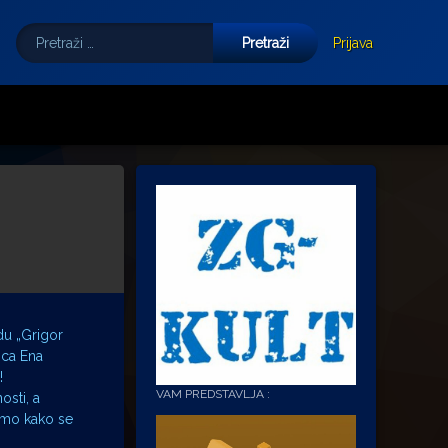
Pretraži:
Tube
E-mail
Prijava
adu „Grigor
rica Ena
!
VAM PREDSTAVLJA :
osti, a
ćemo kako se