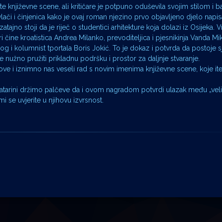
te književne scene, ali kritičare je potpuno oduševila svojim stilom i 
ači i činjenica kako je ovaj roman njezino prvo objavljeno djelo nap
ozatajno stoji da je riječ o studentici arhitekture koja dolazi iz Osijeka.
i čine kroatistica Andrea Milanko, prevoditeljica i pjesnikinja Vanda Mik
og i kolumnist tportala Boris Jokić. To je dokaz i potvrda da postoje s
 je nužno pružiti prikladnu podršku i prostor za daljnje stvaranje.
sove i iznimno nas veseli rad s novim imenima književne scene, koje it
tarini držimo palčeve da i ovom nagradom potvrdi ulazak među „velik
mi se uvjerite u njihovu izvrsnost.