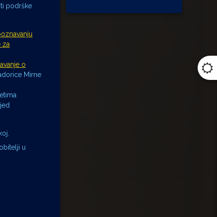
ti podrške
poznavanju
 za
avanje o
adorice Mirne
jetima
jed
oj.
bitelji u