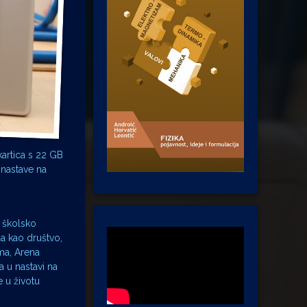
artica s 22 GB
 nastave na
e školsko
a kao društvo,
ma, Arena
a u nastavi na
 u životu