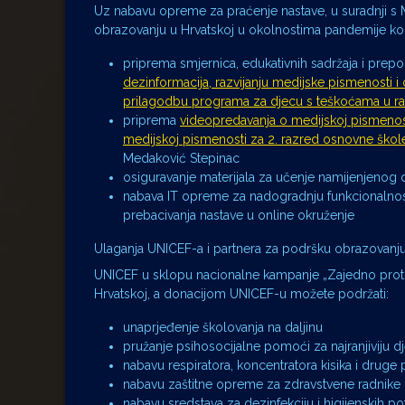
Uz nabavu opreme za praćenje nastave, u suradnji s M
obrazovanju u Hrvatskoj u okolnostima pandemije ko
priprema smjernica, edukativnih sadržaja i prep
dezinformacija, razvijanju medijske pismenosti i
prilagodbu programa za djecu s teškoćama u r
priprema
videopredavanja o medijskoj pismenos
medijskoj pismenosti za 2. razred osnovne škol
Medaković Stepinac
osiguravanje materijala za učenje namijenjenog
nabava IT opreme za nadogradnju funkcionalnost
prebacivanja nastave u online okruženje
Ulaganja UNICEF-a i partnera za podršku obrazovanju 
UNICEF u sklopu nacionalne kampanje „Zajedno protiv 
Hrvatskoj, a donacijom UNICEF-u možete podržati:
unaprjeđenje školovanja na daljinu
pružanje psihosocijalne pomoći za najranjiviju dje
nabavu respiratora, koncentratora kisika i druge
nabavu zaštitne opreme za zdravstvene radnike i
nabavu sredstava za dezinfekciju i higijenskih po