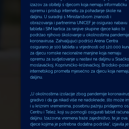
izazov za obitelji s djecom koja nemaju informatičku
opremu i pristup internetu za pohađanje škole na
daljinu. U suradnji s Ministarstvom znanosti i
obrazovanja i partnerima UNICEF je osigurao nabavu
tableta i SIM kartica za ranjive skupine djece kako bi
podržao njihovo školovanje u okolnostima pandemij
koronavirusa. Zahvaljujući podršci Arena Centra
osigurano je 100 tableta u vrijednosti od 120.000 kun
za djecu romske nacionalne manjine koja nemaju
opremu za sudjelovanje u nastavi na daljinu u Sisačk
moslavačkoj, Koprivničko-križevačkoj, Brodsko-posav
internetskog prometa mjesečno za djecu koja nemaju pr
daljinu.
„U okolnostima izolacije zbog pandemije koronavirusa
gradivo i da ga nikad više ne nadoknade, što može i
i u kriznim vremenima, posebnu pažnju pridajemo osig
Centru i Tele2, koji su pomogli osigurati tablet račun
daljinu. Izazovna vremena traže zajedništvo, te je o
djece kojima je potrebna dodatna podrška“, izjavila j