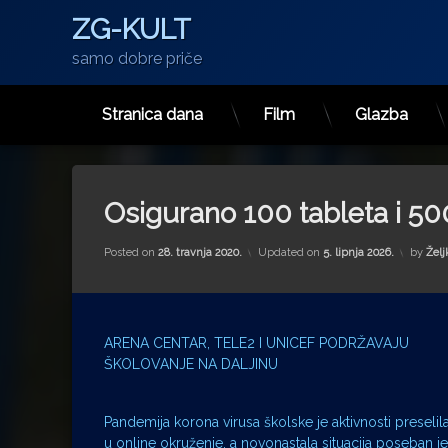
ZG-KULT
samo dobre priče
Stranica dana
Film
Glazba
Preskoči
na
sadržaj
Osigurano 100 tableta i 500
Posted on
28. travnja 2020.
Updated on
5. lipnja 2026.
by
Želj
ARENA CENTAR, TELE2 I UNICEF PODRŽAVAJU
ŠKOLOVANJE NA DALJINU
Pandemija korona virusa školske je aktivnosti preselil
u online okruženje, a novonastala situacija poseban je