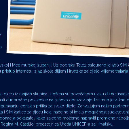
e
a
o-
skoj i Međimurskoj županiji. Uz podršku Tele2 osigurano je 500 SIM k
istup internetu iz 52 škole diljem Hrvatske za cijelo vrijeme trajanja
 djeca iz ranjivih skupina izložena su povećanom riziku da ne usvoj
mati dugoročne posljedice na njihovo obrazovanje. Iznimno je važno d
uravanju jednakih prilika za svako dijete. Zahvaljujem našim partneri
ala i SIM kartice za djecu koja inače ne bi imala mogućnost sudjelovanj
va donacija pokazatelj kako zajedno možemo napraviti promjene nabolje
e Regina M. Castillo, predstojnica Ureda UNICEF-a za Hrvatsku.