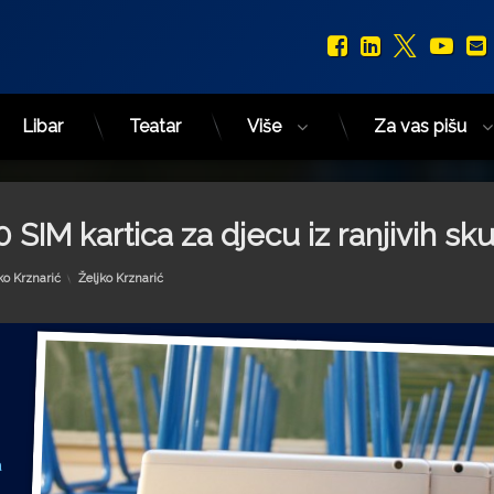
Facebook
LinkedIn
X.com
You
Libar
Teatar
Više
Za vas pišu
 SIM kartica za djecu iz ranjivih sk
Kategorije:
ko Krznarić
Željko Krznarić
a