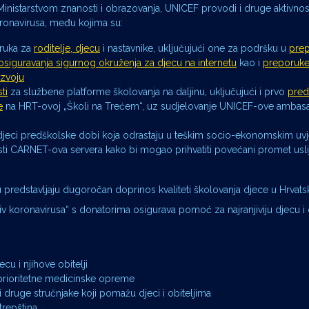
inistarstvom znanosti i obrazovanja, UNICEF provodi i druge aktivnos
ronavirusa, među kojima su:
oruka za
roditelje, djecu
i nastavnike, uključujući one za podršku u
pre
 osiguravanja sigurnog okruženja za djecu na internetu
kao i
preporuke
azvoju
ti
za službene platforme školovanja na daljinu, uključujući i prvo
pred
e
na HRT-ovoj „Školi na Trećem“, uz sudjelovanje UNICEF-ove ambas
 djeci predškolske dobi koja odrastaju u teškim socio-ekonomskim uv
i CARNET-ova servera kako bi mogao prihvatiti povećani promet usli
predstavljaju dugoročan doprinos kvaliteti školovanja djece u Hrvatsk
koronavirusa“ s donatorima osigurava pomoć za najranjiviju djecu i o
cu i njihove obitelji
 prioritetne medicinske opreme
 druge stručnjake koji pomažu djeci i obiteljima
trepština