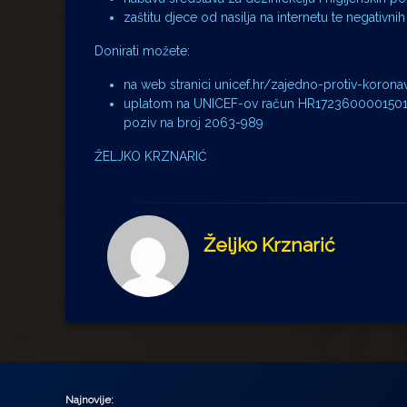
zaštitu djece od nasilja na internetu te negativnih 
Donirati možete:
na web stranici unicef.hr/zajedno-protiv-korona
uplatom na UNICEF-ov račun HR172360000150
poziv na broj 2063-989
ŽELJKO KRZNARIĆ
Željko Krznarić
Najnovije: