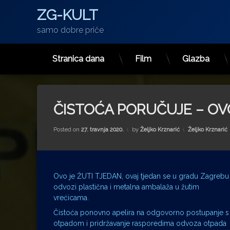
ZG-KULT
samo dobre priče
Stranica dana
Film
Glazba
Preskoči
na
sadržaj
ČISTOĆA PORUČUJE – OVO
Kategorije:
Posted on
27. travnja 2020.
by
Željko Krznarić
Željko Krznarić
Ovo je ŽUTI TJEDAN, ovaj tjedan se u gradu Zagrebu
odvozi plastična i metalna ambalaža u žutim
vrećicama.
Čistoća ponovno apelira na odgovorno postupanje s
otpadom i pridržavanje rasporedima odvoza otpada