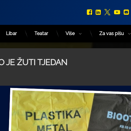
Facebook
LinkedIn
X.com
You
Libar
Teatar
Više
Za vas pišu
 JE ŽUTI TJEDAN