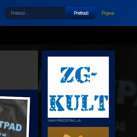
Pretraži:
Tube
E-mail
Prijava
VAM PREDSTAVLJA :