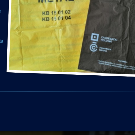
o
u
da