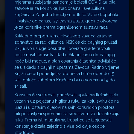
mjerama suzbijanja pandemije bolesti COVID-19 bila
zatvorena za korisnike, Nacionalna i sveučilišna
knjižnica u Zagrebu temeljem odluke Vlade Republike
Hrvatske od danas, 27. travnja 2020. godine otvorena
je za korisnike prema ograničenom sustavu rada.
Sukladno preporukama Hrvatskog zavoda za javno
zdravstvo za rad knjižnica, NSK će do daljnjeg pružati
isključivo usluge posudbe i povrata građe te vršiti
upise novih korisnika. Rad u čitaonicama do daljnjeg
neće biti moguć, a plan otvaranja čitaonica odvijat će
se u skladu s daljnjim uputama Zavoda. Radno vrijeme
Knjižnice od ponedjeljka do petka bit će od 8 do 15
sati, dok će subotom Knjižnica biti otvorena od 9 do
14 sati.
Korisnici će se trebati pridržavati uputa nadležnih tijela
vezanih uz pojačanu higijenu ruku, za koju svrhu će na
ulazu i u ostalim dijelovima svih korisničkih prostora
biti postavljeni spremnici sa sredstvom za dezinfekciju
ruku. Prema istim uputama, trebat će se izbjegavati
korištenje dizala zajedno s više od dvije osobe
istodobno.