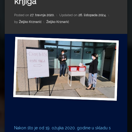
knjiga
Impressum
Milenko Strižak
Drugi autori
Drugi autori
Posted on
27. travnja 2020.
Updated on
26. listopada 2024.
Kategorije:
by
Željko Krznarić
Željko Krznarić
Matea Andrić
Ljiljana Lekanić-Kljaić
Željko Krznarić
Mario Lovreković
Miroslav Šantek
Nakon što je od 19. ožujka 2020. godine u skladu s