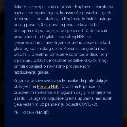
Kako bi se broj ulazaka u prostor Knjižnice smanjilo na
najmanju moguću mjeru, korisnici će posuđenu građu
moći vratiti i bez ulaženja u Knjižnicu, koristeći uslugu
brzog povrata (tzv. drive-in povrata) koja će biti
dostupna od ponedjeljka do petka od 10 do 14 sati
pred ulazom u Digitalni laboratorij NSK, sa
sjeveroistočne strane Knjižnice, u dnu stepeništa kod
glavnog korisničkog ulaza. Korisnici će građu moći
odložiti u posebno označene košarice, a dežurnom
knjižničaru ostavit će osobne podatke kako bi mogli
primiti obavijest o naknadno provedenom
razduživanju građe.
Knjižnica poziva sve svoje korisnike da prate daljnje
obavijesti na
Portalu NSK
i profilima Knjižnice na
društvenim mrežama o mogućim daljnjim izmjenama
u radu i uslugama Knjižnice prema uputama nadležnih
tijela vezanim uz pandemiju bolesti COVID-19.
ŽELJKO KRZNARIĆ