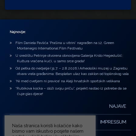
Najnovije:
Film Daniela Pavlića ‘Prašina u vitrini’ nagrađen na 12. Green
Montenegro International Film Festivalu
U središtu Petrinje otvorena obnovljena Galerija Krsto Hegedušić:
Kultura vraćena kući, u samo srce grada!
Od petka do nedjelje (31.7. – 2.8.2026.) Arheološki muzej u Zagrebu
otvara vrata građanima: Besplatan ulaz kao zaklon od toplinskog vala
‘Ni med cvetjem ni pravice’ na Aleji hrvatskih sportskih velikana
“Rubikova kocka – složi svoju priču”, projekt nastao iz potrebe da se
čuje glas djece!
NAJAVE
IMPRESSUM
Naša stranica koristi kolačiće kako
bismo vam iskustvo posjete našem