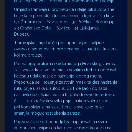
linija koje će voziti prema prilagođenom redu vožnje.
Umjesto tramvaja u prometu će i dalje biti autobusne
linije koje prometuju trasama noćnih tramvajskih linija
(31 Črnomerec – Savski most, 32 Prečko – Borongaj,
33 Gračansko Dolje – Savišće i 34 Ljubljanica –
Dubec).
Tramvajske linije bit će postupno uspostavljane,
ovisno o sigurnosnim procjenama i situaciji na trasama
kojima prolaze.
Prema preporukama epidemiologa Hrvatskog zavoda
za javno zdravstvo, putnici u vozilima trebaju održavati
tjelesnu udaljenost od najmanje jednog metra.
Preporuča se i nošenje zaštitnih maski te dezinficiranje
ruku prije ulaska u autobus. ZET će kao i do sada
nastaviti dezinficirati vozila tri puta dnevno te redovito
čistiti i prozračivati vozilo prije i nakon vožnje, kao i
prilikom stajanja na stajalištima, a sve kako bi se
smanjila mogućnost širenja zaraze.
Prijevoz će se od ponedjeljka naplaćivati na svim
autobusnim linijama, a karte će se moći kupovati na