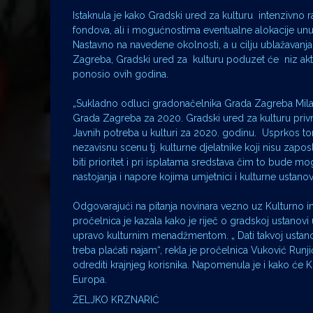
Istaknula je kako Gradski ured za kulturu intenzivno 
fondova, ali i mogućnostima eventualne alokacije unuta
Nastavno na navedene okolnosti, a u cilju ublažavanja
Zagreba, Gradski ured za kulturu poduzet će niz akti
ponosio ovih godina.
„Sukladno odluci gradonačelnika Grada Zagreba Mila
Grada Zagreba za 2020. Gradski ured za kulturu pr
Javnih potreba u kulturi za 2020. godinu. Usprkos 
nezavisnu scenu tj. kulturne djelatnike koji nisu za
biti prioritet i pri isplatama sredstava čim to bude 
nastojanja i napore kojima umjetnici i kulturne usta
Odgovarajući na pitanja novinara vezno uz Kulturno in
pročelnica je kazala kako je riječ o gradskoj ustanovi 
upravo kulturnim menadžmentom. „ Dati takvoj ustanovi
treba plaćati najam“, rekla je pročelnica Vuković Runj
odrediti krajnjeg korisnika. Napomenula je i kako će
Europa.
ŽELJKO KRZNARIĆ