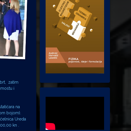
brt, zatim
 mostu i
tatičara na
nom bojom).
očelnica Ureda
00,00 kn .