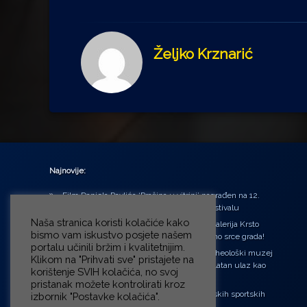
Željko Krznarić
Najnovije:
Film Daniela Pavlića ‘Prašina u vitrini’ nagrađen na 12.
Green Montenegro International Film Festivalu
Naša stranica koristi kolačiće kako
U središtu Petrinje otvorena obnovljena Galerija Krsto
bismo vam iskustvo posjete našem
Hegedušić: Kultura vraćena kući, u samo srce grada!
portalu učinili bržim i kvalitetnijim.
Od petka do nedjelje (31.7. – 2.8.2026.) Arheološki muzej
Klikom na "Prihvati sve" pristajete na
u Zagrebu otvara vrata građanima: Besplatan ulaz kao
korištenje SVIH kolačića, no svoj
zaklon od toplinskog vala
pristanak možete kontrolirati kroz
‘Ni med cvetjem ni pravice’ na Aleji hrvatskih sportskih
izbornik "Postavke kolačića".
velikana