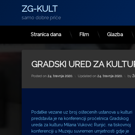
ZG-KULT
samo dobre priče
Stranica dana
Film
Glazba
Preskoči
na
sadržaj
GRADSKI URED ZA KULT
Posted on
24. travnja 2020.
Updated on
24. travnja 2020.
by
Ž
Podatke vezane uz broj oštećenih ustanova u kulturi
predstavila je na konferenciji pročelnica Gradskog
ureda za kulturu Milana Vuković Runjić. na tiskovnoj
konferenciji u Muzeju suvremen umjetnosti gdje je