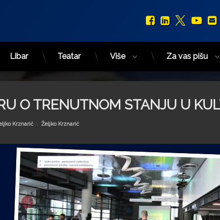
Facebook
LinkedIn
X.com
You
Libar
Teatar
Više
Za vas pišu
URU O TRENUTNOM STANJU U KUL
Kategorije:
eljko Krznarić
Željko Krznarić