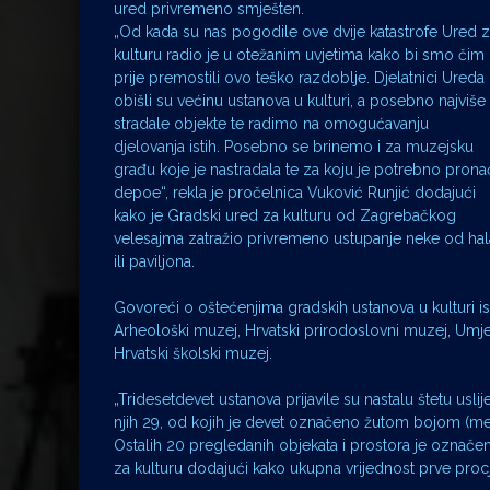
ured privremeno smješten.
„Od kada su nas pogodile ove dvije katastrofe Ured 
kulturu radio je u otežanim uvjetima kako bi smo čim
prije premostili ovo teško razdoblje. Djelatnici Ureda
obišli su većinu ustanova u kulturi, a posebno najviše
stradale objekte te radimo na omogućavanju
djelovanja istih. Posebno se brinemo i za muzejsku
građu koje je nastradala te za koju je potrebno prona
depoe“, rekla je pročelnica Vuković Runjić dodajući
kako je Gradski ured za kulturu od Zagrebačkog
velesajma zatražio privremeno ustupanje neke od hal
ili paviljona.
Govoreći o oštećenjima gradskih ustanova u kulturi is
Arheološki muzej, Hrvatski prirodoslovni muzej, Umje
Hrvatski školski muzej.
„Tridesetdevet ustanova prijavile su nastalu štetu usl
njih 29, od kojih je devet označeno žutom bojom (me
Ostalih 20 pregledanih objekata i prostora je označ
za kulturu dodajući kako ukupna vrijednost prve proc