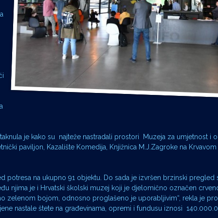
za
ći
a
taknula je kako su najteže nastradali prostori Muzeja za umjetnost i o
tnički paviljon, Kazalište Komedija, Knjižnica M.J.Zagroke na Krvavom
ijed potresa na ukupno 91 objektu. Do sada je izvršen brzinski pregled s
đu njima je i Hrvatski školski muzej koji je djelomično označen crve
eno zelenom bojom, odnosno proglašeno je uporabljivim“, rekla je pr
jene nastale štete na građevinama, opremi i fundusu iznosi 140.000.0