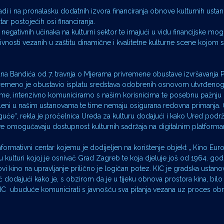
radi i na pronalasku dodatnih izvora financiranja obnove kulturnih us
r postojećih osi financiranja.
 negativnih učinaka na kulturni sektor te imajući u vidu financijske mo
vnosti vezanih u zaštitu dinamične i kvalitetne kulturne scene kojom
na Bandića od 7. travnja o Mjerama privremene obustave izvršavanja 
ivremeno je obustavio isplatu sredstava odobrenih osnovom utvrđen
tome, intenzivno komuniciramo s našim korisnicima te posebnu pažnj
posleni u našim ustanovama te time nemaju osigurana redovna primanja.
moguće“, rekla je pročelnica Ureda za kulturu dodajući i kako Ured podr
nove omogućavaju dostupnost kulturnih sadržaja na digitalnim platform
formativni centar kojemu je dodijeljen na korištenje objekt „ Kino Eur
u kulturi kojoj je osnivač Grad Zagreb te koja djeluje još od 1964. godi
 kino na upravljanje prilično je logičan potez. KIC je gradska ustanov
ić dodajući kako je, s obzirom da je u tijeku obnova prostora kina, bil
 KIC ubuduće komunicirati s javnošću sva pitanja vezana uz proces ob