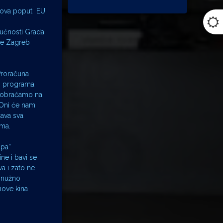
tanova poput EU
gućnosti Grada
 se Zagreb
Proračuna
og programa
u obraćamo na
 Oni će nam
žava sva
ama.
opa“
ne i bavi se
a i zato ne
o nužno
nove kina