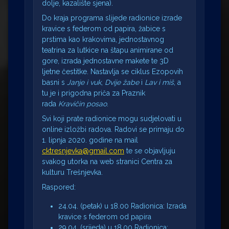
dolje, kazalište sjena).
Do kraja programa slijede radionice izrade
kravice s federom od papira, žabice s
prstima kao krakovima, jednostavnog
teatrina za lutkice na štapu animirane od
gore, izrada jednostavne makete te 3D
ljetne čestitke. Nastavlja se ciklus Ezopovih
basni s
Janje i vuk
,
Dvije žabe
i
Lav i miš
, a
tu je i prigodna priča za Praznik
rada
Kravičin posao
.
Svi koji prate radionice mogu sudjelovati u
online izložbi radova. Radovi se primaju do
1. lipnja 2020. godine na mail
cktresnjevka@gmail.com
te se objavljuju
svakog utorka na web stranici Centra za
kulturu Trešnjevka.
Raspored:
24.04. (petak) u 18.00 Radionica: Izrada
kravice s federom od papira
29.04. (srijeda) u 18.00 Radionica: