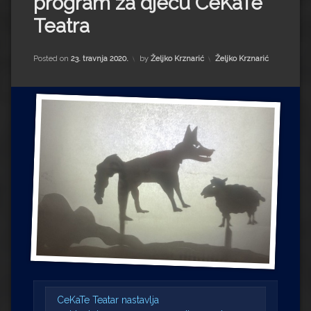
program za djecu CeKaTe
Impressum
Milenko Strižak
Teatra
Drugi autori
Drugi autori
Kategorije:
Posted on
23. travnja 2020.
by
Željko Krznarić
Željko Krznarić
Matea Andrić
Ljiljana Lekanić-Kljaić
Željko Krznarić
Mario Lovreković
Miroslav Šantek
CeKaTe Teatar nastavlja