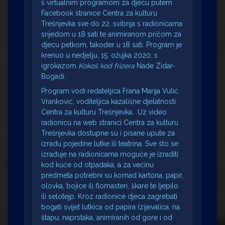
s virtualnim programom za djecu putem
Facebook stranice Centra za kulturu
Trešnjevka sve do 22. svibnja s radionicama
srijedom u 18 sati te animiranom pričom za
djecu petkom, također u 18 sati. Program je
krenuo u nedjelju, 15. ožujka 2020. s
igrokazom
Kokoš kod frizera
Nade Zidar-
Bogadi.
Program vodi redateljica Frana Marija Vulić
Vranković, voditeljica kazališne djelatnosti
Centra za kulturu Trešnjevka. Uz video
radionicu na web stranici Centra za kulturu
Trešnjevka dostupne su i pisane upute za
izradu pojedine lutke ili teatrina. Sve što se
izrađuje na radionicama moguće je izraditi
kod kuće od otpadaka, a za većinu
predmeta potrebni su komad kartona, papir,
olovka, bojice ili flomasteri, škare te ljepilo
ili selotejp. Kroz radionice djeca zagrebati
bogati svijet lutkica od papira (zijevalica, na
štapu, naprstaka, animiranih od gore i od