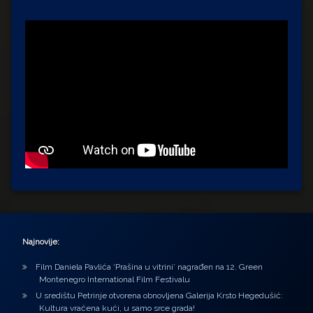
Najnovije:
Film Daniela Pavlića ‘Prašina u vitrini’ nagrađen na 12. Green
Montenegro International Film Festivalu
U središtu Petrinje otvorena obnovljena Galerija Krsto Hegedušić:
Kultura vraćena kući, u samo srce grada!