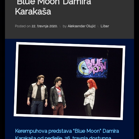
‘Blue Moon’ Damira
Impressum
Milenko Strižak
Karakaša
Drugi autori
Drugi autori
Kategorije:
Posted on
22. travnja 2020.
by
Aleksandar Olujić
Libar
Matea Andrić
Ljiljana Lekanić-Kljaić
Željko Krznarić
Mario Lovreković
Miroslav Šantek
Kerempuhova predstava “Blue Moon” Damira
Karakaša od nedjelje, 26. travnja dostupna