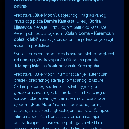
online
Predstava
„Blue Moon“
, uspješnog i nagrađivanog
hrvatskog pisca
Damira Karakaša
, u režiji
Borisa
Liješevića
, treća je u nizu kojom Satiričko kazalište
Kerempuh, pod sloganom
„Ostani doma – Kerempuh
dolazi k tebi“
, nastavlja ciklus online prikazivanja svojih
aktualnih predstava.
Svi zainteresirani mogu predstavu besplatno pogledati
od nedjelje, 26. travnja u 20:00 sati na portalu
Jutarnjeg lista i na Youtube kanalu Kerempuha.
Predstava „Blue Moon“ humorističan je i autentičan
presjek predratnog stanja promatranog iz vizure
Čarlija, propalog studenta i rockabillyja koji u
gradskom životu, glazbi i hedonizmu traži bijeg iz
surove ličke provincije i zamršenih odnosa s ocem i
djedom. „Blue Moon“ nam u ispovjednoj formi,
ostvarujući bliskost s gledateljem, oslikava Čarlijevu
intimu i specifičan trenutak u vremenu ispunjen
kontradikcijama; susreću se potraga za vlastitim
identitetom i opterećenje obiteljskim nasljeđem,