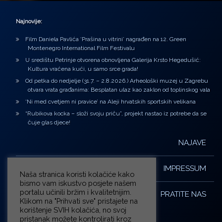
Najnovije:
Film Daniela Pavlića ‘Prašina u vitrini’ nagrađen na 12. Green
Montenegro International Film Festivalu
U središtu Petrinje otvorena obnovljena Galerija Krsto Hegedušić:
Kultura vraćena kući, u samo srce grada!
Od petka do nedjelje (31.7. – 2.8.2026.) Arheološki muzej u Zagrebu
otvara vrata građanima: Besplatan ulaz kao zaklon od toplinskog vala
‘Ni med cvetjem ni pravice’ na Aleji hrvatskih sportskih velikana
“Rubikova kocka – složi svoju priču”, projekt nastao iz potrebe da se
čuje glas djece!
NAJAVE
IMPRESSUM
Naša stranica koristi kolačiće kako
bismo vam iskustvo posjete našem
portalu učinili bržim i kvalitetnijim.
PRATITE NAS
Klikom na "Prihvati sve" pristajete na
korištenje SVIH kolačića, no svoj
pristanak možete kontrolirati kroz