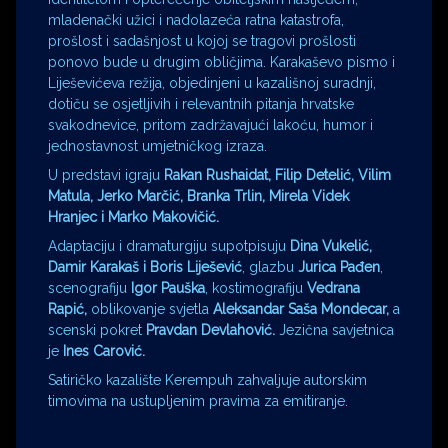
mladenački užici i nadolazeća ratna katastrofa,
prošlost i sadašnjost u kojoj se tragovi prošlosti
ponovo bude u drugim obličjima. Karakaševo pismo i
Liješevićeva režija, objedinjeni u kazališnoj suradnji,
dotiču se osjetljivih i relevantnih pitanja hrvatske
svakodnevice, pritom zadržavajući lakoću, humor i
jednostavnost umjetničkog izraza.
U predstavi igraju
Rakan Rushaidat, Filip Detelić, Vilim
Matula, Jerko Marčić, Branka Trlin, Mirela Videk
Hranjec i Marko Makovičić.
Adaptaciju i dramaturgiju supotpisuju
Dina Vukelić,
Damir Karakaš i Boris Liješević
, glazbu
Jurica Pađen
,
scenografiju
Igor Pauška
, kostimografiju
Vedrana
Rapić,
oblikovanje svjetla
Aleksandar Saša Mondecar,
a
scenski pokret
Pravdan Devlahović.
Jezična savjetnica
je
Ines Carović.
Satiričko kazalište Kerempuh zahvaljuje autorskim
timovima na ustupljenim pravima za emitiranje.