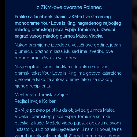
iz ZKM-ove dvorane Polanec
Pratite na facebook stranici ZKM-a live streaming
monodrame Your Love Is King, nagrađenog najboljeg
mladog dramskog pisca Espija Tomičića, u izvedbi
nagrađivanog mladog glumca Matea Videka.
Nakon premijerne izvedbe u veljači ove godine, jedan
glumac u praznom kazalištu sad ima izvedbu ove
monodrame uživo za vas doma.
Nevjerojatno iskren, direktan i duboko emotivan,
dramski tekst Your Love is King ima gotovo katarzično
djelovanje kako za autora drame, tako i za svakog
njenog recipijenta.
Mentorirao: Tomislav Zajec
Režija: Hrvoje Korbar
ZKM je pozvao publiku da objavi za glumca Matea
Videka i dramskog pisca Espija Tomičića snimke
pljeska iz kuće. Možete video pljesak objaviti na svom
Instastoryju uz oznaku @zekaem ili nam ih pošaljite na
zagrebackokazalistemladih@gmail.com objavit ćemo