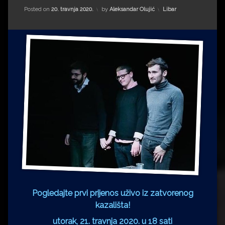
Impressum
Milenko Strižak
Kategorije:
Posted on
20. travnja 2020.
by
Aleksandar Olujić
Libar
Drugi autori
Drugi autori
Matea Andrić
Ljiljana Lekanić-Kljaić
Željko Krznarić
Mario Lovreković
Miroslav Šantek
Pogledajte prvi prijenos uživo iz zatvorenog
kazališta!
utorak, 21. travnja 2020. u 18 sati