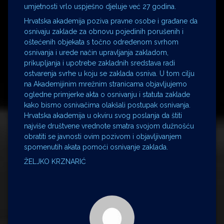
umjetnosti vrlo uspješno djeluje već 27 godina.
Hrvatska akademija poziva pravne osobe i građane da
osnivaju zaklade za obnovu pojedinih porušenih i
oštećenih objekata s točno određenom svrhom
osnivanja i urede način upravljanja zakladom,
prikupljanja i upotrebe zakladnih sredstava radi
ostvarenja svrhe u koju se zaklada osniva. U tom cilju
na Akademijinim mrežnim stranicama objavljujemo
ogledne primjerke akta o osnivanju i statuta zaklade
kako bismo osnivačima olakšali postupak osnivanja.
Hrvatska akademija u okviru svog poslanja da štiti
najviše društvene vrednote smatra svojom dužnošću
obratiti se javnosti ovim pozivom i objavljivanjem
spomenutih akata pomoći osnivanje zaklada.
ŽELJKO KRZNARIĆ