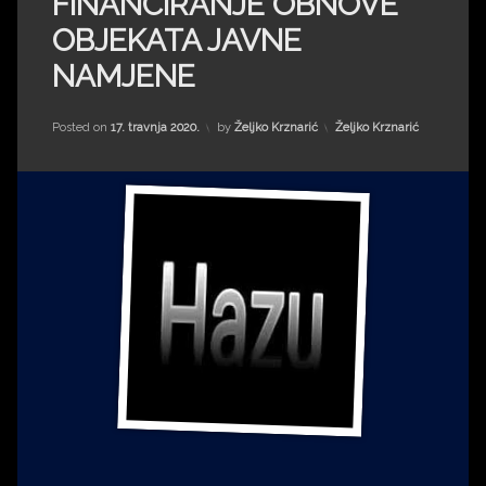
FINANCIRANJE OBNOVE
Impressum
Milenko Strižak
OBJEKATA JAVNE
Drugi autori
Drugi autori
NAMJENE
Matea Andrić
Kategorije:
Posted on
17. travnja 2020.
by
Željko Krznarić
Željko Krznarić
Ljiljana Lekanić-Kljaić
Željko Krznarić
Mario Lovreković
Miroslav Šantek