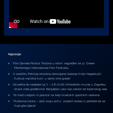
Najnovije:
Film Daniela Pavlića ‘Prašina u vitrini’ nagrađen na 12. Green
Montenegro International Film Festivalu
U središtu Petrinje otvorena obnovljena Galerija Krsto Hegedušić:
Kultura vraćena kući, u samo srce grada!
Od petka do nedjelje (31.7. – 2.8.2026.) Arheološki muzej u Zagrebu
otvara vrata građanima: Besplatan ulaz kao zaklon od toplinskog vala
‘Ni med cvetjem ni pravice’ na Aleji hrvatskih sportskih velikana
“Rubikova kocka – složi svoju priču”, projekt nastao iz potrebe da se
čuje glas djece!