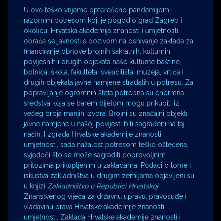
U ovo teško vrijeme opterećeno pandemijom i
razornim potresom koji je pogodio grad Zagreb i
okolicu, Hrvatska akademija znanosti i umjetnosti
obraća se javnosti s pozivom na osnivanje zaklada za
financiranje obnove brojnih sakralnih, kulturnih,
povijesnih i drugih objekata naše kulturne baštine,
bolnica, škola, fakulteta, sveučilišta, muzeja, vrtića i
drugih objekata javne namjene stradalih u potresu. Za
popravljanje ogromnih šteta potrebna su enormna
sredstva koja se barem dijelom mogu prikupiti iz
većeg broja manjih izvora. Brojni su značajni objekti
javne namjene u našoj povijesti bili sagrađeni na taj
način. I zgrada Hrvatske akademije znanosti i
umjetnosti, sada nažalost potresom teško oštećena,
svjedoči što se može sagraditi dobrovoljnim
prilozima prikupljenim u zakladama. Podaci o tome i
iskustva zakladništva u drugim zemljama objavljeni su
u knjizi
Zakladništvo u Republici Hrvatskoj
Znanstvenog vijeća za državnu upravu, pravosuđe i
vladavinu prava Hrvatske akademije znanosti i
umjetnosti. Zaklada Hrvatske akademije znanosti i