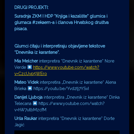
DRUGI PROJEKTI:
Suradnja ZKM I HDP “Knjiga i kazalište” glumica i
glumaca
#
zekaem
-a i članova Hrvatskog društva
pisaca.
Glumci čitaju i interpretiraju objavljene tekstove
“Dnevnika iz karantene”.
Mia Melcher
interpretira “Dnevnik iz karantene” Nore
Verde
https://www.youtube.com/watch?
v=CzcUvp5WEro
Mateo Videk
interpretira „Dnevnik iz karantene“ Alena
Brleka
https://youtu.be/Yvd2tj7YSvI
Danijel Ljuboja
interpretira „Dnevnik iz karantene“ Dinka
Telećana
https://www.youtube.com/watch?
v=hW7utbMzcfM
Urša Raukar
interpretira “Dnevnik iz karantene” Dorte
Jagić