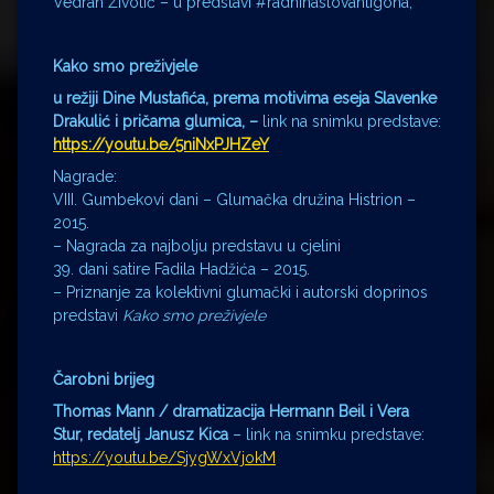
Vedran Živolić – u predstavi #radninaslovantigona,
Kako smo preživjele
u režiji Dine Mustafića,
prema motivima eseja Slavenke
Drakulić i pričama glumica,
–
link na snimku predstave:
https://youtu.be/5niNxPJHZeY
Nagrade:
VIII. Gumbekovi dani – Glumačka družina Histrion –
2015.
– Nagrada za najbolju predstavu u cjelini
39. dani satire Fadila Hadžića – 2015.
– Priznanje za kolektivni glumački i autorski doprinos
predstavi
Kako smo preživjele
Čarobni brijeg
Thomas Mann / dramatizacija Hermann Beil i Vera
Stur, redatelj Janusz Kica
– link na snimku predstave:
https://youtu.be/SjygWxVjokM