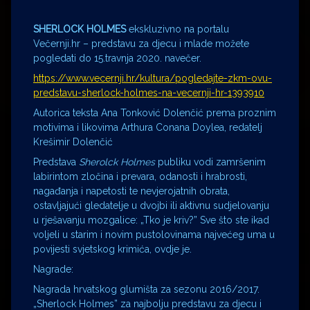
SHERLOCK HOLMES
ekskluzivno na portalu
Večernji.hr – predstavu za djecu i mlade možete
pogledati do 15.travnja 2020. navečer.
https://www.vecernji.hr/kultura/pogledajte-zkm-ovu-
predstavu-sherlock-holmes-na-vecernji-hr-1393910
Autorica teksta Ana Tonković Dolenčić prema proznim
motivima i likovima Arthura Conana Doylea, redatelj
Krešimir Dolenčić
Predstava
Sherolck Holmes
publiku vodi zamršenim
labirintom zločina i prevara, odanosti i hrabrosti,
nagađanja i napetosti te nevjerojatnih obrata,
ostavljajući gledatelje u dvojbi ili aktivnu sudjelovanju
u rješavanju mozgalice: „Tko je kriv?” Sve što ste ikad
voljeli u starim i novim pustolovinama najvećeg uma u
povijesti svjetskog krimića, ovdje je.
Nagrade:
Nagrada hrvatskog glumišta za sezonu 2016/2017.
„Sherlock Holmes” za najbolju predstavu za djecu i