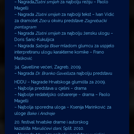
– Nagrada
Zlatni smijeh
za najbolju režiju – Paolo
Magelli
– Nagrada
Zlatni smijeh
za najbolji tekst – Ivan Vidić
za dramolet
Zoo
u okviru predstave
Zagrebački
pentagram
– Nagrada
Zlatni smijeh
za najbolju žensku ulogu –
Doris Šarić-Kukuljica
– Nagrada
Sabrija Biser
mladom glumcu za uspjelo
interpretiranu ulogu karakterne komike – Frano
Mašković
34. Gavelline večeri, Zagreb, 2009.
– Nagrada
Dr. Branko Gavella
za najbolju predstavu
HDDU – Nagrade Hrvatskoga glumišta za 2009.
– Najbolja predstava u cjelini – drama
– Najbolje redateljsko ostvarenje – drama – Paolo
Magelli
– Najbolja sporedna uloga – Ksenija Marinković za
uloge
Bake i Andreje
20
.
festival hrvatske drame i autorskog
kazališta
Marulićevi dani
, Split. 2010.