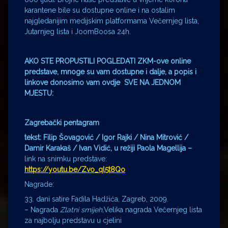
karantene bile su dostupne online i na ostalim
najgledanijim medijskim platformama Večernjeg lista,
Jutarnjeg lista i JoomBoosa 24h.
AKO STE PROPUSTILI POGLEDATI ZKM-ove online
predstave, mnoge su vam dostupne i dalje, a popis i
linkove donosimo vam ovdje SVE NA JEDNOM
MJESTU:
Zagrebački pentagram
tekst: Filip Šovagović / Igor Rajki / Nina Mitrović /
Damir Karakaš / Ivan Vidić,
u režiji Paola Magellija –
link na snimku predstave:
https://youtu.be/Zvo_ql5t8Qo
Nagrade:
33. dani satire Fadila Hadžića, Zagreb, 2009.
– Nagrada
Zlatni smijeh,
Velika nagrada Večernjeg lista
za najbolju predstavu u cjelini