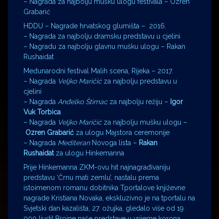
– Nagrada za najbolju mušku ulogu festivala – Ozren
Grabarić
HDDU – Nagrade hrvatskog glumišta – 2016.
– Nagrada za najbolju dramsku predstavu u cjelini
– Nagradu za najbolju glavnu mušku ulogu – Rakan
Rushaidat
Međunarodni festival Malih scena, Rijeka – 2017.
– Nagrada
Veljko Maričić
za najbolju predstavu u
cjelini
– Nagrada
Anđelko Štimac
za najbolju režiju –
Igor
Vuk Torbica
– Nagrada
Veljko Maričić
za najbolju mušku ulogu –
Ozren Grabarić
za ulogu Majstora ceremonije
– Nagrada
Mediteran
Novoga lista –
Rakan
Rushaidat
za ulogu Hinkemanna
Prije Hinkemanna ZKM-ovu hit najnagrađivaniju
predstavu ‘Črnu mati zemlu’, nastalu prema
istoimenom romanu dobitnika Tportalove književne
nagrade Kristiana Novaka, ekskluzivno je na tportalu na
Svjetski dan kazališta, 27. ožujka, gledalo više od 19
000 ljudi! Brojne naše predstave u vrijeme korona