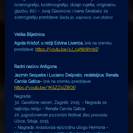
(scenografiju, kostimografiju, dizajn svjetla, originalnu
glazbu, itd.) – Juraj Glasinović i Ivana Škrabalo za
scenografiju predstave
Sada je, zapravo, sve dobro
Velika Bilježnica
Agota Kristof,
u režiji Edvina Liverića,
link na snimku
predstave:
https://youtu.be/xJ_c4NbWmbE
!
Radni naslov Antigona
Jazmín Sequeíra i Luciano Delprato, redateljica:
Renata
Carola Gatica
–
link na snimku predstave:
https://youtu.be/7KSZZslZBOE
!
Nagrade:
30. Gavelline večeri, Zagreb, 2015. – Nagrada za
najbolju režiju – Renata Carola Gatica
20. jugoslovenski pozorišni festival
Bez prevoda
,
Užice, Srbija, 2015.
– Nagrada
Ardalion
za epizodnu ulogu Hemona –