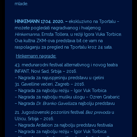
mlade.
HINKEMANN
17.04. 2020. –
ekskluzivno na Tportalu –
možete pogledati nagrađivanog i hvaljenog
Hinkemanna,
Ernsta Tollera, u režiji Igora Vuka Torbice.
Ova kultna ZKM-ova predstava bit će vam na
raspolaganju za pregled na Tportalu kroz 24 sata.
Hinkemann nagrade:
43. međunarodni festival alternativnog i novog teatra
INFANT, Novi Sad, Srbija – 2016.
– Nagrada za najuspješniju predstavu u cjelini
31. Gavelline večeri, Zagreb – 2016.
– Nagrada za najbolju režiju – Igor Vuk Torbica
– Nagrada za najbolju mušku ulogu – Ozren Grabarić
– Nagrada
Dr. Branko Gavella
za najbolju predstavu
21. Jugoslovenski pozorišni festival
Bez prevoda
u
Užicu, Srbija – 2016.
– Nagrada Ardalion za najbolju predstavu festivala
– Nagrada za najbolju režiju – Igor Vuk Torbica