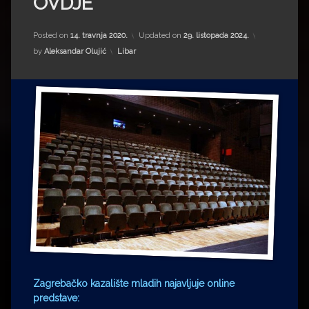
OVDJE
Impressum
Milenko Strižak
Drugi autori
Drugi autori
Posted on
14. travnja 2020.
Updated on
29. listopada 2024.
Kategorije:
by
Aleksandar Olujić
Libar
Matea Andrić
Ljiljana Lekanić-Kljaić
Željko Krznarić
Mario Lovreković
Miroslav Šantek
Zagrebačko kazalište mladih najavljuje online
predstave: