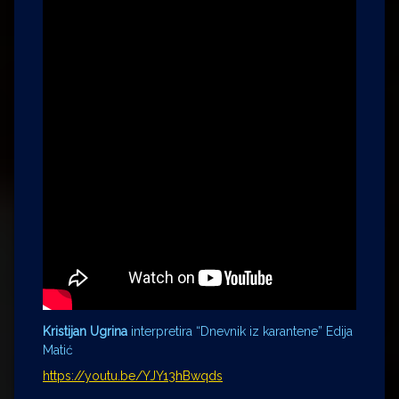
Kristijan Ugrina
interpretira “Dnevnik iz karantene” Edija
Matić
https://youtu.be/YJY13hBwqds