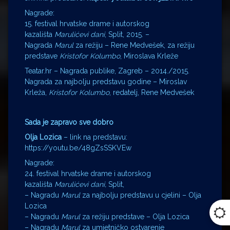
Nagrade:
15. festival hrvatske drame i autorskog
kazališta
Marulićevi dani
, Split, 2015. –
Nagrada
Marul
za režiju – Rene Medvešek, za režiju
predstave
Kristofor Kolumbo
, Miroslava Krleže
Teatar.hr – Nagrada publike, Zagreb – 2014./2015.
Nagrada za najbolju predstavu godine – Miroslav
Krleža,
Kristofor Kolumbo
, redatelj, Rene Medvešek
Sada je zapravo sve dobro
Olja Lozica
– link na predstavu:
https://youtu.be/48gZsSSKVEw
Nagrade:
24. festival hrvatske drame i autorskog
kazališta
Marulićevi dani,
Split,
– Nagradu
Marul
za najbolju predstavu u cjelini – Olja
Lozica
– Nagradu
Marul
za režiju predstave – Olja Lozica
– Nagradu
Marul
za umjetničko ostvarenje