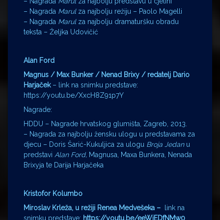
– Nagrada
Marul
za najbolju predstavu u cjelini
– Nagrada
Marul
za najbolju režiju – Paolo Magelli
– Nagrada
Marul
za najbolju dramaturšku obradu
teksta – Željka Udovičić
Alan Ford
Magnus / Max Bunker / Nenad Brixy / redatelj Dario
Harjaček
– link na snimku predstave:
https://youtu.be/XxcH8Z91p7Y
Nagrade:
HDDU – Nagrade hrvatskog glumišta, Zagreb, 2013.
– Nagrada za najbolju žensku ulogu u predstavama za
djecu – Doris Šarić-Kukuljica za ulogu
Broja Jedan
u
predstavi
Alan Ford,
Magnusa, Maxa Bunkera, Nenada
Brixyja te Darija Harjačeka
Kristofor Kolumbo
Miroslav Krleža, u režiji Renea Medvešeka –
link na
snimku predstave:
https://youtu.be/eeWjEDfNMw0