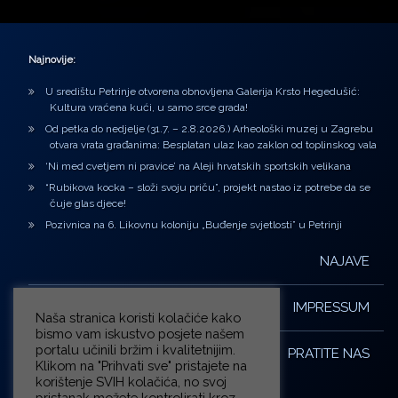
Najnovije:
U središtu Petrinje otvorena obnovljena Galerija Krsto Hegedušić:
Kultura vraćena kući, u samo srce grada!
Od petka do nedjelje (31.7. – 2.8.2026.) Arheološki muzej u Zagrebu
otvara vrata građanima: Besplatan ulaz kao zaklon od toplinskog vala
‘Ni med cvetjem ni pravice’ na Aleji hrvatskih sportskih velikana
“Rubikova kocka – složi svoju priču”, projekt nastao iz potrebe da se
čuje glas djece!
Pozivnica na 6. Likovnu koloniju „Buđenje svjetlosti” u Petrinji
NAJAVE
IMPRESSUM
Naša stranica koristi kolačiće kako
bismo vam iskustvo posjete našem
portalu učinili bržim i kvalitetnijim.
PRATITE NAS
Klikom na "Prihvati sve" pristajete na
korištenje SVIH kolačića, no svoj
pristanak možete kontrolirati kroz