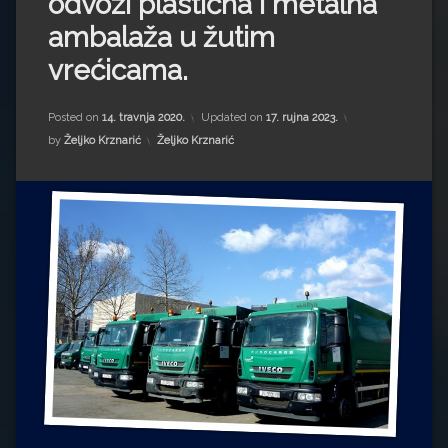
odvozi plastična i metalna
Impressum
Milenko Strižak
ambalaža u žutim
Drugi autori
Drugi autori
vrećicama.
Matea Andrić
Posted on
14. travnja 2020.
Updated on
17. rujna 2023.
Kategorije:
by
Željko Krznarić
Željko Krznarić
Ljiljana Lekanić-Kljaić
Željko Krznarić
Mario Lovreković
Miroslav Šantek