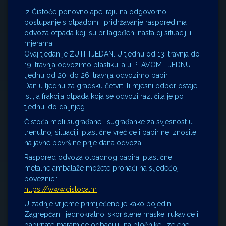
Iz Čistoće ponovno apeliraju na odgovorno
postupanje s otpadom i pridržavanje rasporedima
odvoza otpada koji su prilagođeni nastaloj situaciji i
mjerama.
Ovaj tjedan je ŽUTI TJEDAN. U tjednu od 13. travnja do
19. travnja odvozimo plastiku, a u PLAVOM TJEDNU
tjednu od 20. do 26. travnja odvozimo papir.
Dan u tjednu za gradsku četvrt ili mjesni odbor ostaje
isti, a frakcija otpada koja se odvozi različita je po
tjednu, do daljnjeg.
Čistoća moli sugrađane i sugrađanke za svjesnost u
trenutnoj situaciji, plastične vrećice i papir ne iznosite
na javne površine prije dana odvoza.
Raspored odvoza otpadnog papira, plastične i
metalne ambalaže možete pronaći na sljedećoj
poveznici:
https://www.cistoca.hr
U zadnje vrijeme primijećeno je kako pojedini
Zagrepčani jednokratno iskorištene maske, rukavice i
papirnate maramice odbacuju na pločnike i zelene