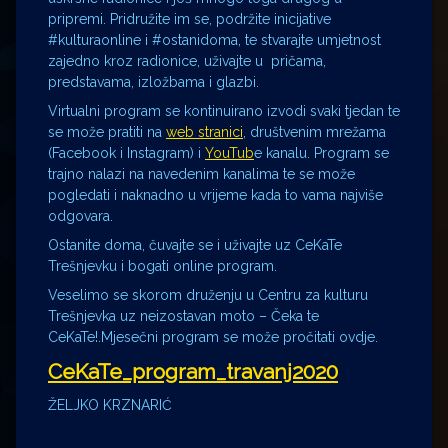
pripremi. Pridružite im se, podržite inicijative
#kulturaonline i #ostanidoma, te stvarajte umjetnost
zajedno kroz radionice, uživajte u pričama,
predstavama, izložbama i glazbi.
Virtualni program se kontinuirano izvodi svaki tjedan te
se može pratiti na
web stranici
, društvenim mrežama
(Facebook i Instagram) i
YouTub
e kanalu. Program se
trajno nalazi na navedenim kanalima te se može
pogledati i naknadno u vrijeme kada to vama najviše
odgovara.
Ostanite doma, čuvajte se i uživajte uz CeKaTe
Trešnjevku i bogati online program.
Veselimo se skorom druženju u Centru za kulturu
Trešnjevka uz neizostavan moto – Čeka te
CeKaTe!.Mjesečni program se može pročitati ovdje.
CeKaTe_program_travanj2020
ŽELJKO KRZNARIĆ