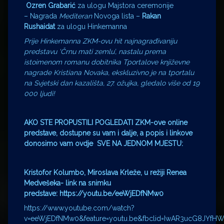
Ozren Grabarić
za ulogu Majstora ceremonije
– Nagrada
Mediteran
Novoga lista –
Rakan
Rushaidat
za ulogu Hinkemanna
Prije Hinkemanna ZKM-ovu hit najnagrađivaniju
predstavu ‘Črnu mati zemlu’, nastalu prema
istoimenom romanu dobitnika Tportalove književne
nagrade Kristiana Novaka, ekskluzivno je na tportalu
na Svjetski dan kazališta, 27. ožujka, gledalo više od 19
000 ljudi!
AKO STE PROPUSTILI POGLEDATI ZKM-ove online
predstave, dostupne su vam i dalje, a popis i linkove
donosimo vam ovdje SVE NA JEDNOM MJESTU:
Kristofor Kolumbo, Miroslava Krleže, u režiji Renea
Medvešeka- link na snimku
predstave:
https://youtu.be/eeWjEDfNMw0
https://www.youtube.com/watch?
v=eeWjEDfNMw0&feature=youtu.be&fbclid=IwAR3ucG8JYfH