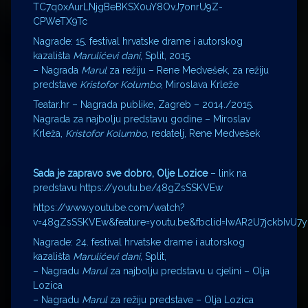
TC7q0xAurLNjgBeBKSX0uY8OvJ7onrU9Z-
CPWeTX9Tc
Nagrade: 15. festival hrvatske drame i autorskog
kazališta
Marulićevi dani
, Split, 2015.
– Nagrada
Marul
za režiju – Rene Medvešek, za režiju
predstave
Kristofor Kolumbo
, Miroslava Krleže
Teatar.hr – Nagrada publike, Zagreb – 2014./2015.
Nagrada za najbolju predstavu godine – Miroslav
Krleža,
Kristofor Kolumbo
, redatelj, Rene Medvešek
Sada je zapravo sve dobro, Olje Lozice
– link na
predstavu https://youtu.be/48gZsSSKVEw
https://www.youtube.com/watch?
v=48gZsSSKVEw&feature=youtu.be&fbclid=IwAR2U7jckbIvU
Nagrade: 24. festival hrvatske drame i autorskog
kazališta
Marulićevi dani,
Split,
– Nagradu
Marul
za najbolju predstavu u cjelini – Olja
Lozica
– Nagradu
Marul
za režiju predstave – Olja Lozica