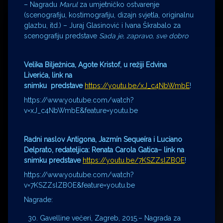
– Nagradu
Marul
za umjetničko ostvarenje
(scenografiju, kostimografiju, dizajn svjetla, originalnu
glazbu, itd.) – Juraj Glasinović i Ivana Škrabalo za
scenografiju predstave
Sada je, zapravo, sve dobro
Velika Bilježnica,
Agote Kristof,
u režiji
Edvina
Liverića,
link na
snimku predstave
https://youtu.be/xJ_c4NbWmbE
!
https://www.youtube.com/watch?
v=xJ_c4NbWmbE&feature=youtu.be
Radni naslov Antigona,
Jazmín Sequeíra i Luciano
Delprato, redateljica:
Renata Carola Gatica
– link na
snimku predstave
https://youtu.be/7KSZZslZBOE
!
https://www.youtube.com/watch?
v=7KSZZslZBOE&feature=youtu.be
Nagrade:
Gavelline večeri, Zagreb, 2015.– Nagrada za