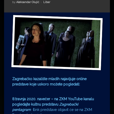
Impressum
Milenko Strižak
Kategorije:
by
Aleksandar Olujić
Libar
Drugi autori
Drugi autori
Matea Andrić
Ljiljana Lekanić-Kljaić
Željko Krznarić
Mario Lovreković
Miroslav Šantek
Zagrebačko kazalište mladih najavljuje online
predstave koje uskoro možete pogledati:
8.travnja 2020. navečer – na ZKM YouTube kanalu
pogledajte kultnu predstavu
Zagrebački
pentagram
(
link predstave objavit će se na ZKM