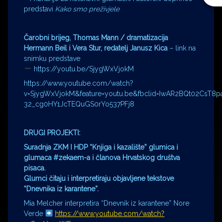
predstavi
Kako smo preživjele
Čarobni brijeg,
Thomas Mann / dramatizacija
Hermann Beil i Vera Stur, redatelj Janusz Kica
– link na
snimku predstave
https://youtu.be/SjygWxVjokM
https://www.youtube.com/watch?
v=SjygWxVjokM&feature=youtu.be&fbclid=IwAR2BQt02CsT8
32_cg0HY1JcTEQuGS0rYo537PFj8
DRUGI PROJEKTI:
Suradnja ZKM I HDP “Knjiga i kazalište” glumica i
glumaca #zekaem-a i članova Hrvatskog društva
pisaca.
Glumci čitaju i interpretiraju objavljene tekstove
“Dnevnika iz karantene”.
Mia Melcher interpretira “Dnevnik iz karantene” Nore
Verde
https://www.youtube.com/watch?