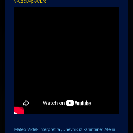
v=CzcUvp5WEro
Mateo Videk interpretira „Dnevnik iz karantene“ Alena