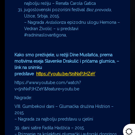
najbolju režiju – Renata Carola Gatica
jugoslovenski pozorišni festival
Bez prevoda
,
Užice, Srbija, 2015.
– Nagrada
Ardalion
za epizodnu ulogu Hemona –
Vedran Živolić – u predstavi
#radninaslovantigona,
Kako smo preživjele, u režiji Dine Mustafića,
prema
motivima eseja Slavenke Drakulić i pričama glumica,
–
link na snimku
predstave
https://youtu.be/5niNxPJHZeY
https://www.youtube.com/watch?
v=5niNxPJHZeY&feature=youtu.be
Nagrade:
VIII. Gumbekovi dani – Glumačka družina Histrion –
2015.
– Nagrada za najbolju predstavu u cjelini
39. dani satire Fadila Hadžića – 2015.
– Priznanje za kolektivni glumački i autorski doprinos