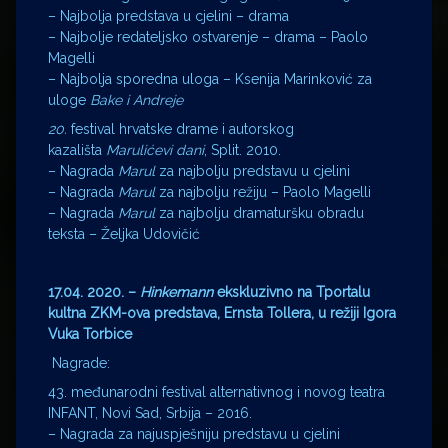
– Najbolja predstava u cjelini – drama
– Najbolje redateljsko ostvarenje – drama – Paolo
Magelli
– Najbolja sporedna uloga – Ksenija Marinković za
uloge
Bake i Andreje
20.
festival hrvatske drame i autorskog
kazališta
Marulićevi dani
, Split. 2010.
– Nagrada
Marul
za najbolju predstavu u cjelini
– Nagrada
Marul
za najbolju režiju – Paolo Magelli
– Nagrada
Marul
za najbolju dramaturšku obradu
teksta – Željka Udovičić
17.04. 2020. –
Hinkemann
ekskluzivno na Tportalu
kultna ZKM-ova predstava,
Ernsta Tollera, u režiji Igora
Vuka Torbice
Nagrade:
43. međunarodni festival alternativnog i novog teatra
INFANT, Novi Sad, Srbija – 2016.
– Nagrada za najuspješniju predstavu u cjelini