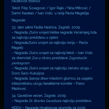
Facebook stranici)
Tekst: Filip Šovagović / Igor Rajki / Nina Mitrović /
Damir Karakaš / Ivan Vidić, u režiji Paola Magellija.
Nagrade:
33. dani satire Fadila Hadžića, Zagreb, 2009.
– Nagrada
Zlatni smijeh,
Velika nagrada Večernjeg lista
za najbolju predstavu u cjelini
– Nagrada
Zlatni smijeh
za najbolju režiju – Paolo
Magelli
– Nagrada
Zlatni smijeh
za najbolji tekst – Ivan Vidić
za dramolet
Zoo
u okviru predstave
Zagrebački
pentagram
– Nagrada
Zlatni smijeh
za najbolju žensku ulogu –
Doris Šarić-Kukuljica
– Nagrada
Sabrija Biser
mladom glumcu za uspjelo
interpretiranu ulogu karakterne komike – Frano
Mašković
34. Gavelline večeri, Zagreb, 2009.
– Nagrada
Dr. Branko Gavella
za najbolju predstavu
HDDU – Nagrade Hrvatskoga glumišta za 2009.