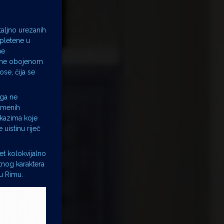
aljno urezanih
epletene u
ne
jene obojenom
ose, čija se
oga ne
remenih
rikazima koje
uistinu riječ
et kolokvijalno
atnog karaktera
 u Rimu.