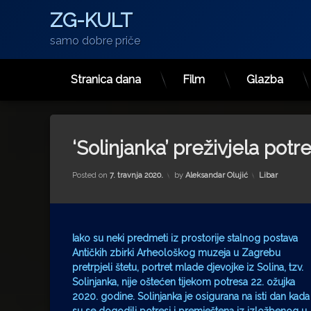
ZG-KULT
samo dobre priče
Stranica dana
Film
Glazba
Preskoči
na
sadržaj
‘Solinjanka’ preživjela potr
Kategorije:
Posted on
7. travnja 2020.
by
Aleksandar Olujić
Libar
Iako su neki predmeti iz prostorije stalnog postava
Antičkih zbirki Arheološkog muzeja u Zagrebu
pretrpjeli štetu, portret mlade djevojke iz Solina, tzv.
Solinjanka, nije oštećen tijekom potresa 22. ožujka
2020. godine. Solinjanka je osigurana na isti dan kada