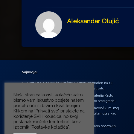
Aleksandar Olujić
Najnovije:
Film Daniela Pavlića ‘Prašina u vitrini’ nagrađen na 12.
Green Montenegro International Film Festivalu
Naša stranica koristi kolačiće kako
U središtu Petrinje otvorena obnovljena Galerija Krsto
bismo vam iskustvo posjete našem
Hegedušić: Kultura vraćena kući, u samo srce grada!
portalu učinili bržim i kvalitetnijim.
Od petka do nedjelje (31.7. – 2.8.2026.) Arheološki muzej
Klikom na "Prihvati sve" pristajete na
u Zagrebu otvara vrata građanima: Besplatan ulaz kao
korištenje SVIH kolačića, no svoj
zaklon od toplinskog vala
pristanak možete kontrolirati kroz
‘Ni med cvetjem ni pravice’ na Aleji hrvatskih sportskih
izbornik "Postavke kolačića".
velikana