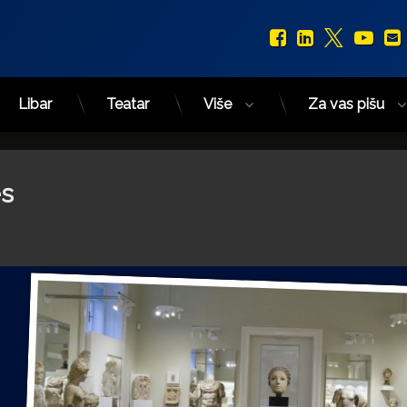
Facebook
LinkedIn
X.com
You
Libar
Teatar
Više
Za vas pišu
es