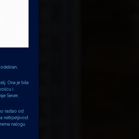
modeliran,
lj. Ona je bila
ivošću i
ije Sever,
no rastao od
 netrpeljivost
 prema nalogu