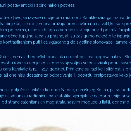
lni postav antickih zbirki nakon potresa
ret djevojke izveden u bijelom mramoru. Karakterizira ga frizura det
ka dinje koji se od tjemena pružaju prema ušima, a na zatiljku su ispr
kim potezima, usne su blago otvorene i stvaraju privid pokreta facijal
ane očne šupljine sada su prazne, ali su zasigurno nekoć bile ispun
je kontrastiranjem puti lica uglačanog do svjetline slonovače i tamne k
, nažalost, nema arheoloških podataka o okolnostima njegova nalaza. St
u osobu (one su nerijetko sklone svojevoljno se prikazivati poput suv
gu cara Karakale (211. – 217. godine). Primjetne su razlike i sličnosti s p
 ali one nisu dostatne za odbacivanje ili potvrdu pretpostavke kako je 
menik potječe iz antičke kolonije Salone, današnjeg Solina, pa se portr
je na vrhunsku radionicu, pa je utoliko vjerojatnije da portret nije priv
og od strane salonitanskih magistrata, sasvim moguće u Italiji, odnosno