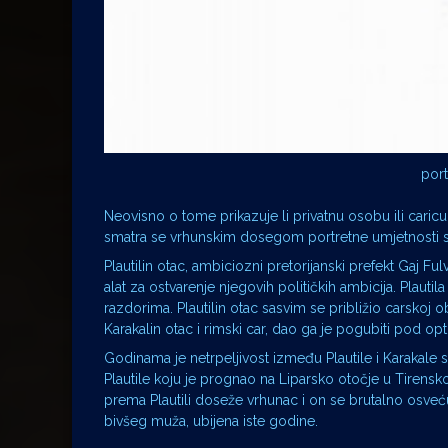
port
Neovisno o tome prikazuje li privatnu osobu ili caricu
smatra se vrhunskim dosegom portretne umjetnosti s 
Plautilin otac, ambiciozni pretorijanski prefekt Gaj Fu
alat za ostvarenje njegovih političkih ambicija. Plautil
razdorima. Plautilin otac sasvim se približio carskoj o
Karakalin otac i rimski car, dao ga je pogubiti pod op
Godinama je netrpeljivost između Plautile i Karakale
Plautile koju je prognao na Liparsko otočje u Tirens
prema Plautili doseže vrhunac i on se brutalno osve
bivšeg muža, ubijena iste godine.