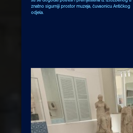
su se dogodili potresi i premještena iz izložbenog u
znatno sigurniji prostor muzeja, čuvaonicu Antičkog
odjela.