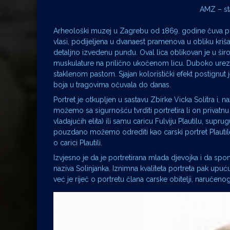
AMZ – sta
Arheološki muzej u Zagrebu od 1869. godine čuva port
vlasi, podijeljena u dvanaest pramenova u obliku kriša
detaljno izvedenu punđu. Oval lica oblikovan je u širo
muskulature na prilično ukočenom licu. Duboko urez
staklenom pastom. Sjajan koloristički efekt postignut 
boja u tragovima očuvala do danas.
Portret je otkupljen u sastavu Zbirke Vicka Solitra i
možemo sa sigurnošću tvrditi portretira li on privatn
vladajućih elita) ili samu caricu Fulviju Plautilu, supru
pouzdano možemo odrediti kao carski portret Plautile,
o carici Plautili.
Izvjesno je da je portretirana mlada djevojka i da spo
naziva Solinjanka. Iznimna kvaliteta portreta pak upuću
već je riječ o portretu člana carske obitelji, naručen