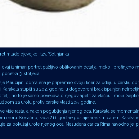
ret mlade djevojke -tzv. ‘Solinjanka’
, ovaj izniman portret pažljivo oblikovanih detalja, meko i profinjeno 
početka 3. stoljeća.
lvije Plaucijan, odmalena je pripremao svoju kćer za udaju u carsku obite
a i Karakala stupili su 202. godine. u dogovoreni brak ispunjen netrpelj
bitelji, no to je samo povećavalo njegov apetit za vlašću i moći. Septim
tužbom za urotu protiv carske vlasti 205. godine.
 sve više rasla, a nakon pogubljenja njenog oca, Karakala se momental
kom moru. Konačno, kada 211. godine postaje rimskim carem, Karakalina
ćuje za pokušaj urote njenog oca. Nesuđena carica Rima navodno je,