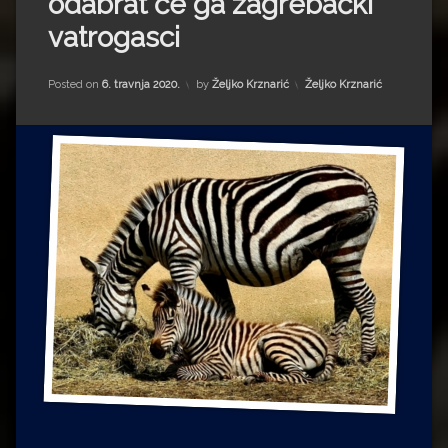
odabrat će ga zagrebački
Impressum
Milenko Strižak
vatrogasci
Drugi autori
Drugi autori
Kategorije:
Posted on
6. travnja 2020.
by
Željko Krznarić
Željko Krznarić
Matea Andrić
Ljiljana Lekanić-Kljaić
Željko Krznarić
Mario Lovreković
Miroslav Šantek