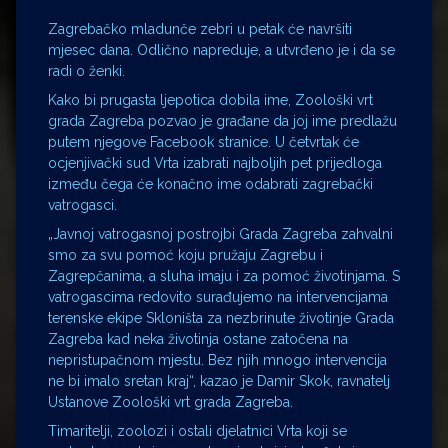
Zagrebačko mladunče zebri u petak će navršiti
mjesec dana. Odlično napreduje, a utvrđeno je i da se
radi o ženki.
Kako bi prugasta ljepotica dobila ime, Zoološki vrt
grada Zagreba pozvao je građane da joj ime predlažu
putem njegove Facebook stranice. U četvrtak će
ocjenjivački sud Vrta izabrati najboljih pet prijedloga
između čega će konačno ime odabrati zagrebački
vatrogasci.
„Javnoj vatrogasnoj postrojbi Grada Zagreba zahvalni
smo za svu pomoć koju pružaju Zagrebu i
Zagrepčanima, a sluha imaju i za pomoć životinjama. S
vatrogascima redovito surađujemo na intervencijama
terenske ekipe Skloništa za nezbrinute životinje Grada
Zagreba kad neka životinja ostane zatočena na
nepristupačnom mjestu. Bez njih mnogo intervencija
ne bi imalo sretan kraj“, kazao je Damir Skok, ravnatelj
Ustanove Zoološki vrt grada Zagreba.
Timaritelji, zoolozi i ostali djelatnici Vrta koji se