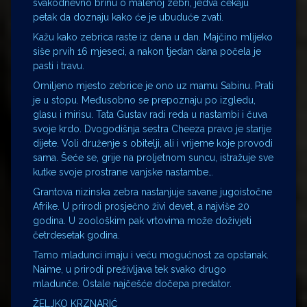
svakodnevno brinu o malenoj zebri, jedva čekaju
petak da doznaju kako će je ubuduće zvati.
Kažu kako zebrica raste iz dana u dan. Majčino mlijeko
siše prvih 16 mjeseci, a nakon tjedan dana počela je
pasti i travu.
Omiljeno mjesto zebrice je ono uz mamu Sabinu. Prati
je u stopu. Međusobno se prepoznaju po izgledu,
glasu i mirisu. Tata Gustav radi reda u nastambi i čuva
svoje krdo. Dvogodišnja sestra Cheeza pravo je starije
dijete. Voli druženje s obitelji, ali i vrijeme koje provodi
sama. Šeće se, grije na proljetnom suncu, istražuje sve
kutke svoje prostrane vanjske nastambe…
Grantova nizinska zebra nastanjuje savane jugoistočne
Afrike. U prirodi prosječno živi devet, a najviše 20
godina. U zoološkim pak vrtovima može doživjeti
četrdesetak godina.
Tamo mladunci imaju i veću mogućnost za opstanak.
Naime, u prirodi preživljava tek svako drugo
mladunče. Ostale najčešće dočepa predator.
ŽELJKO KRZNARIĆ