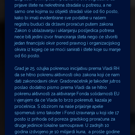
prijave štete na nekretnina stradale u potresu, a ne
samo one kojima su objekti stradali više od 60 posto,
kako bi imali evidentirane sve podatke u našem
registru budući da državni proračun putem zakona
Zakon o ublažavanju i uklanjanju posljedica potresa
neće biti jedini izvor financiranja šteta nego će stvoriti
jedan financijski okvir pored pravnog i organizacijskog
okvira iz kojeg će se moći sanirati i štete koje su manje
od 60 posto.
Grad je 25. ožujka pokrenuo inicijativu prema Vladi RH
da se hitno pokrenu aktivnosti oko zakona koji će nam
dati zakonodavni okvir. Gradonačelnik je također jutros
poslao dodatno pismo prema Vladi da se hitno
pokrenu aktivnosti za aktiviranje Fonda solidarnosti EU
i vjerujem da će Vlada to brzo pokrenuti, kazala je
pročelnica. S obzirom na naše prijašnje apele
spomenuli smo također i Fond izravnanja u koji ide 17
posto iz prihoda od poreza gradskog proračuna za
druge jedinice lokalne samouprave. U zadnjih 10
godina izdvojeno je 10 milijardi kuna, a prošle godine