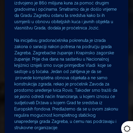
izdvojeno je 860 milijuna kuna za pomoć drugim
gradovima i općinama. Smatramo da je došlo vrijeme
da Gradu Zagrebu ostanu ta sredstva kako bi ih
usmjerili u obnovu obiteljskih kuća i javnih objekta u
vlasništvu Grada, dodala je pročelnica Jozić.
Na inicijativu gradonačelnika pokrenuta je izrada
zakona o sanaciji nakon potresa na području grada
Zagreba, Zagrebačke županije i Krapinsko zagorske
županije. Prije dva dana na sastanku u Nacionalnoj
knjižnici iznijeli smo svoje primjedbe Vladi koje se
sastoje u 9 točaka. Jedan od zahtjeva je da se
provede kompletna obnova objekata a ne samo
konstrukcija zgrada, rekao je pročelnik Zavoda za
prostorno uređenje Ivica Rovis. Također smo tražili da
se jasno odredi način financiranja, u kojem iznosu će
sudjelovati Država u kojem Grad te sredstva iz
Europskih fondova. Predlažemo da se u ovom zakonu
regulira mogućnost kompletnog statičkog
unapređenja grada Zagreba, u čemu nas podržavaju i
strukovne organizacije.