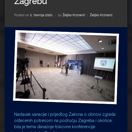
Zagrebu
Impressum
Milenko Strižak
Drugi autori
Drugi autori
Kategorije:
Posted on
2. travnja 2020.
by
Željko Krznarić
Željko Krznarić
Matea Andrić
Ljiljana Lekanić-Kljaić
Željko Krznarić
Mario Lovreković
Miroslav Šantek
Nastavak sanacije i prijedlog Zakona o obnovi zgrada
oštećenih potresom na području Zagreba i okolice,
bila je tema današnje tiskovne konferencije