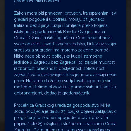
gradonačelnika Bandića.
Zakon mora biti pravedan, provediv, transparentan i svi
građani pogođeni u potresu moraju biti jednako
tretirani, bez sijanja iluzija i lomljena preko koljena,
istaknuo je gradonačelnik Bandić. Ovo je zadaća
Grada, Države i naših sugrađana. Grad treba obnoviti
svoje objekte iz svojih izvora sredstva, Država iz svojih
sredstva, a sugrađanima moramo zajedno pomoći.
Nitko neće obnoviti obiteljske kuće i stambene
jedinice u Zagrebu bez Zagreba i to iziskuje mudrost,
razboritost, preciznost, dosljednost, solidarnost i
zajedništvo te uvažavanje struke jer improvizacija neće
proći. Ne samo da želimo sudjelovati nego mi jedini
možemo i želimo obnoviti uz pomoć svih onih koji su
dobronamjerni, dodao je gradonačelnik.
Pročelnica Gradskog ureda za gospodarstvo Mirka
Jozić podsjetila je da su 23. ožujka objavili Zaključak o
proglašenju prirodne nepogode te Javni poziv za
prijavu štete 25. ožujka na službenim stranicama Grada
Zagreba. Ovim putem pozivamo sve sugrađane da