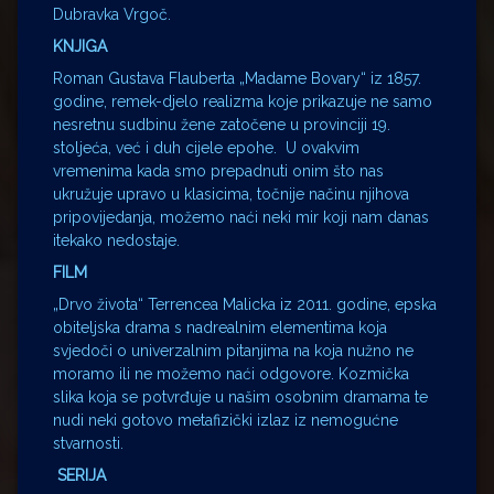
Dubravka Vrgoč.
KNJIGA
Roman Gustava Flauberta „Madame Bovary“ iz 1857.
godine, remek-djelo realizma koje prikazuje ne samo
nesretnu sudbinu žene zatočene u provinciji 19.
stoljeća, već i duh cijele epohe. U ovakvim
vremenima kada smo prepadnuti onim što nas
ukružuje upravo u klasicima, točnije načinu njihova
pripovijedanja, možemo naći neki mir koji nam danas
itekako nedostaje.
FILM
„Drvo života“ Terrencea Malicka iz 2011. godine, epska
obiteljska drama s nadrealnim elementima koja
svjedoči o univerzalnim pitanjima na koja nužno ne
moramo ili ne možemo naći odgovore. Kozmička
slika koja se potvrđuje u našim osobnim dramama te
nudi neki gotovo metafizički izlaz iz nemogućne
stvarnosti.
SERIJA