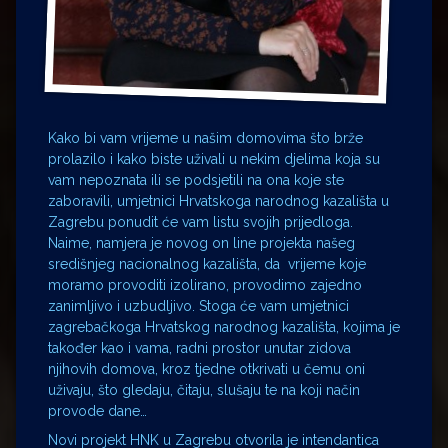
Kako bi vam vrijeme u našim domovima što brže
prolazilo i kako biste uživali u nekim djelima koja su
vam nepoznata ili se podsjetili na ona koje ste
zaboravili, umjetnici Hrvatskoga narodnog kazališta u
Zagrebu ponudit će vam listu svojih prijedloga.
Naime, namjera je novog on line projekta našeg
središnjeg nacionalnog kazališta, da vrijeme koje
moramo provoditi izolirano, provodimo zajedno
zanimljivo i uzbudljivo. Stoga će vam umjetnici
zagrebačkoga Hrvatskog narodnog kazališta, kojima je
također kao i vama, radni prostor unutar zidova
njihovih domova, kroz tjedne otkrivati u čemu oni
uživaju, što gledaju, čitaju, slušaju te na koji način
provode dane…
Novi projekt HNK u Zagrebu otvorila je intendantica