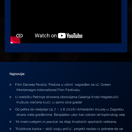
Najnovije:
Film Daniela Pavlića ‘Prašina u vitrini’ nagrađen na 12. Green
Montenegro International Film Festivalu
U središtu Petrinje otvorena obnovljena Galerija Krsto Hegedušić:
Kultura vraćena kući, u samo srce grada!
Od petka do nedjelje (31.7. – 2.8.2026.) Arheološki muzej u Zagrebu
otvara vrata građanima: Besplatan ulaz kao zaklon od toplinskog vala
‘Ni med cvetjem ni pravice’ na Aleji hrvatskih sportskih velikana
“Rubikova kocka – složi svoju priču”, projekt nastao iz potrebe da se