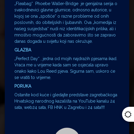
„Fleabag“ Phoebe Waller-Bridge je genijalna serija o
svakodnevici glavne glumice, odnosno autorice, u
kojoj se ona „spotiče“ o razne probleme od onih
poslovnih, do obiteljskih i ljubavnih. Ova „komedija iz
našeg susjedstva“ nudi niz identifikacijskih prilika, ali i
mnoštvo mogućnosti da zaboravimo što se zapravo
danas događa u svijetu koji nas okružuje.
GLAZBA
„Perfect Day“ , jedna od mojih najdražih pjesama ikad.
Vraća me u vrijeme kada sam se osjećala upravo
onako kako Lou Reed pjeva. Sigurna sam, uskoro će
se vratiti to vrijeme.
PORUKA
Ostanite kod kuće i gledajte predstave zagrebačkoga
Hrvatskog narodnog kazališta na YouTube kanalu 24
sata, web24 sata, FB HNK u Zagrebu i 24 sata!!!!