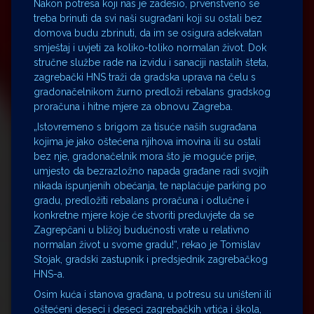
Nakon potresa koji nas je zadesio, prvenstveno se
treba brinuti da svi naši sugrađani koji su ostali bez
domova budu zbrinuti, da im se osigura adekvatan
smještaj i uvjeti za koliko-toliko normalan život. Dok
stručne službe rade na izvidu i sanaciji nastalih šteta,
zagrebački HNS traži da gradska uprava na čelu s
gradonačelnikom žurno predloži rebalans gradskog
proračuna i hitne mjere za obnovu Zagreba.
„Istovremeno s brigom za tisuće naših sugrađana
kojima je jako oštećena njihova imovina ili su ostali
bez nje, gradonačelnik mora što je moguće prije,
umjesto da bezrazložno napada građane radi svojih
nikada ispunjenih obećanja, te naplaćuje parking po
gradu, predložiti rebalans proračuna i odlučne i
konkretne mjere koje će stvoriti preduvjete da se
Zagrepčani u bližoj budućnosti vrate u relativno
normalan život u svome gradu!“, rekao je Tomislav
Stojak, gradski zastupnik i predsjednik zagrebačkog
HNS-a.
Osim kuća i stanova građana, u potresu su uništeni ili
oštećeni deseci i deseci zagrebačkih vrtića i škola,