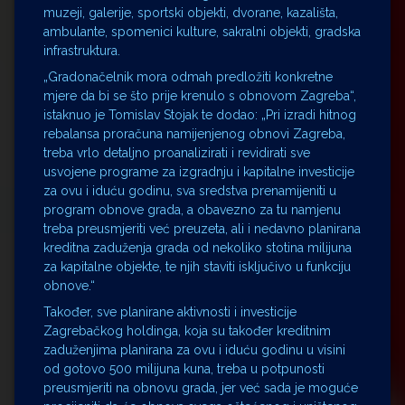
muzeji, galerije, sportski objekti, dvorane, kazališta,
ambulante, spomenici kulture, sakralni objekti, gradska
infrastruktura.
„Gradonačelnik mora odmah predložiti konkretne
mjere da bi se što prije krenulo s obnovom Zagreba“,
istaknuo je Tomislav Stojak te dodao: „Pri izradi hitnog
rebalansa proračuna namijenjenog obnovi Zagreba,
treba vrlo detaljno proanalizirati i revidirati sve
usvojene programe za izgradnju i kapitalne investicije
za ovu i iduću godinu, sva sredstva prenamijeniti u
program obnove grada, a obavezno za tu namjenu
treba preusmjeriti već preuzeta, ali i nedavno planirana
kreditna zaduženja grada od nekoliko stotina milijuna
za kapitalne objekte, te njih staviti isključivo u funkciju
obnove.“
Također, sve planirane aktivnosti i investicije
Zagrebačkog holdinga, koja su također kreditnim
zaduženjima planirana za ovu i iduću godinu u visini
od gotovo 500 milijuna kuna, treba u potpunosti
preusmjeriti na obnovu grada, jer već sada je moguće