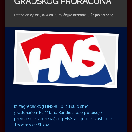
GRADSKOG PRORAČUNA
Impressum
Milenko Strižak
Drugi autori
Drugi autori
Kategorije:
Posted on
27. ožujka 2020.
by
Željko Krznarić
Željko Krznarić
Matea Andrić
Ljiljana Lekanić-Kljaić
Željko Krznarić
Mario Lovreković
Miroslav Šantek
Iz zagrebačkog HNS-a uputili su pismo
gradonačelniku Milanu Bandiću koje potpisuje
predsjednik zagrebačkog HNS-a i gradski zastupnik
Tpoomislav Stojak.