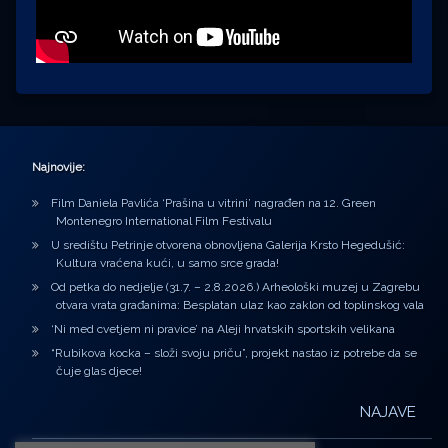
Najnovije:
Film Daniela Pavlića ‘Prašina u vitrini’ nagrađen na 12. Green
Montenegro International Film Festivalu
U središtu Petrinje otvorena obnovljena Galerija Krsto Hegedušić:
Kultura vraćena kući, u samo srce grada!
Od petka do nedjelje (31.7. – 2.8.2026.) Arheološki muzej u Zagrebu
otvara vrata građanima: Besplatan ulaz kao zaklon od toplinskog vala
‘Ni med cvetjem ni pravice’ na Aleji hrvatskih sportskih velikana
“Rubikova kocka – složi svoju priču”, projekt nastao iz potrebe da se
čuje glas djece!
NAJAVE