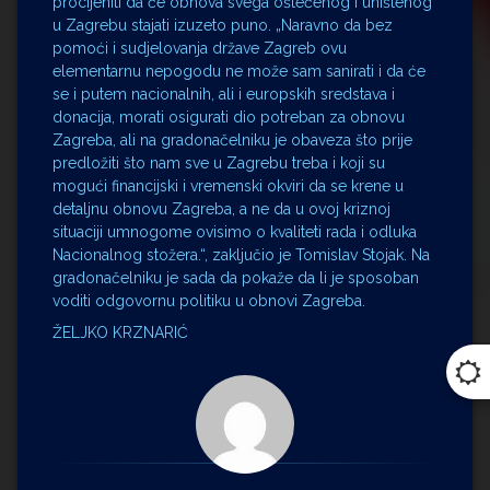
procijeniti da će obnova svega oštećenog i uništenog
u Zagrebu stajati izuzeto puno. „Naravno da bez
pomoći i sudjelovanja države Zagreb ovu
elementarnu nepogodu ne može sam sanirati i da će
se i putem nacionalnih, ali i europskih sredstava i
donacija, morati osigurati dio potreban za obnovu
Zagreba, ali na gradonačelniku je obaveza što prije
predložiti što nam sve u Zagrebu treba i koji su
mogući financijski i vremenski okviri da se krene u
detaljnu obnovu Zagreba, a ne da u ovoj kriznoj
situaciji umnogome ovisimo o kvaliteti rada i odluka
Nacionalnog stožera.“, zaključio je Tomislav Stojak. Na
gradonačelniku je sada da pokaže da li je sposoban
voditi odgovornu politiku u obnovi Zagreba.
ŽELJKO KRZNARIĆ