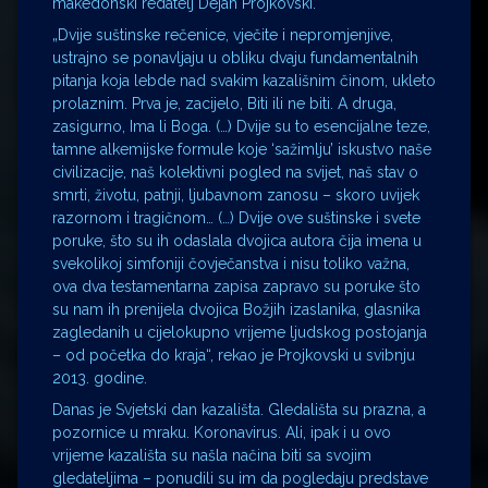
makedonski redatelj Dejan Projkovski.
„Dvije suštinske rečenice, vječite i nepromjenjive,
ustrajno se ponavljaju u obliku dvaju fundamentalnih
pitanja koja lebde nad svakim kazališnim činom, ukleto
prolaznim. Prva je, zacijelo, Biti ili ne biti. A druga,
zasigurno, Ima li Boga. (…) Dvije su to esencijalne teze,
tamne alkemijske formule koje ‘sažimlju’ iskustvo naše
civilizacije, naš kolektivni pogled na svijet, naš stav o
smrti, životu, patnji, ljubavnom zanosu – skoro uvijek
razornom i tragičnom… (…) Dvije ove suštinske i svete
poruke, što su ih odaslala dvojica autora čija imena u
svekolikoj simfoniji čovječanstva i nisu toliko važna,
ova dva testamentarna zapisa zapravo su poruke što
su nam ih prenijela dvojica Božjih izaslanika, glasnika
zagledanih u cijelokupno vrijeme ljudskog postojanja
– od početka do kraja“, rekao je Projkovski u svibnju
2013. godine.
Danas je Svjetski dan kazališta. Gledališta su prazna, a
pozornice u mraku. Koronavirus. Ali, ipak i u ovo
vrijeme kazališta su našla načina biti sa svojim
gledateljima – ponudili su im da pogledaju predstave