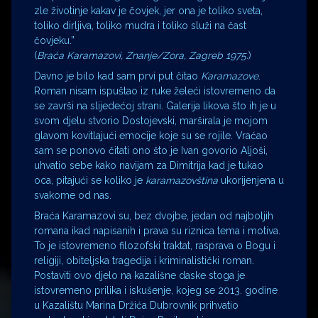
zle životinje kakav je čovjek, jer ona je toliko sveta,
toliko dirljiva, toliko mudra i toliko služi na čast
čovjeku.”
(
Braća Karamazovi, Znanje/Zora, Zagreb 1975.
)
Davno je bilo kad sam prvi put čitao
Karamazove
.
Roman nisam ispuštao iz ruke želeći istovremeno da
se završi na slijedećoj strani. Galerija likova što ih je u
svom djelu stvorio Dostojevski, marširala je mojom
glavom kovitlajući emocije koje su se rojile. Vraćao
sam se ponovo čitati ono što je Ivan govorio Aljoši,
uhvatio sebe kako navijam za Dimitrija kad je tukao
oca, pitajući se koliko je
karamazovština
ukorijenjena u
svakome od nas.
Braća Karamazovi su, bez dvojbe, jedan od najboljih
romana ikad napisanih i prava su riznica tema i motiva.
To je istovremeno filozofski traktat, rasprava o Bogu i
religiji, obiteljska tragedija i kriminalistički roman.
Postaviti ovo djelo na kazališne daske stoga je
istovremeno prilika i iskušenje, kojeg se 2013. godine
u Kazalištu Marina Držića Dubrovnik prihvatio