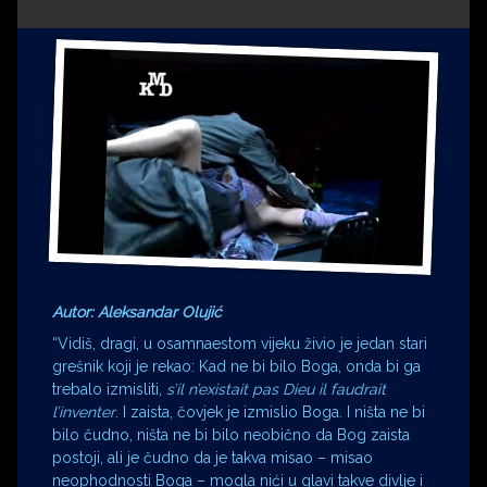
Impressum
Milenko Strižak
Drugi autori
Drugi autori
Matea Andrić
Ljiljana Lekanić-Kljaić
Željko Krznarić
Mario Lovreković
Autor: Aleksandar Olujić
Miroslav Šantek
“Vidiš, dragi, u osamnaestom vijeku živio je jedan stari
grešnik koji je rekao: Kad ne bi bilo Boga, onda bi ga
trebalo izmisliti,
s’il n’existait pas Dieu il faudrait
l’inventer
. I zaista, čovjek je izmislio Boga. I ništa ne bi
bilo čudno, ništa ne bi bilo neobično da Bog zaista
postoji, ali je čudno da je takva misao – misao
neophodnosti Boga – mogla nići u glavi takve divlje i