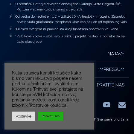
U središtu Petrinje otvorena obnovljena Galerija Krsto Hegedušić:
Kultura vraćena kući, u samo srce grada!
Od petka do nedjelje (31.7. – 2.8.2026.) Arheološki muzej u Zagrebu
otvara vrata građanima: Besplatan ulaz kao zaklon od toplinskog vala
‘Ni med cvetjem ni pravice’ na Aleji hrvatskih sportskih velikana
“Rubikova kocka – složi svoju priču”, projekt nastao iz potrebe da se
čuje glas djece!
NAJAVE
IMPRESSUM
Naša stranica koristi kolačiće kako
bismo vam iskustvo posjete našem
portalu učinili bržim i kvalitetnijim.
PRATITE NAS
Klikom na "Prihvati sve" pristajete na
korištenje SVIH kolačića, no svoj
pristanak možete kontrolirati kroz
izbornik "Postavke kolačića".
Facebook
LinkedIn
YouTub
E-m
X.com
Postavke
Prihvati sve
© ZG-KULT. Sva prava pridržana.