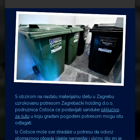
Impressum
Milenko Strižak
Drugi autori
Drugi autori
Matea Andrić
Ljiljana Lekanić-Kljaić
Željko Krznarić
Mario Lovreković
Miroslav Šantek
S obzirom na nastalu materijalnu štetu u Zagrebu
uzrokovanu potresom Zagrebački holding d.o.o,
podružnica Čistoća će postavljati sanduke
isključivo
za šutu
u koju građani pogođeni potresom mogu istu
odlagati.
Iz Čistoće mole sve stradale u potresu da odvoz
glomaznog otpada (dakle namještaj i slično što im je