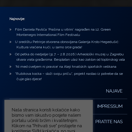
Najnovije:
Film Daniela Pavlića ‘Prašina u vitrini’ nagrađen na 12. Green
Montenegro International Film Festivalu
U središtu Petrinje otvorena obnovljena Galerija Krsto Hegedušić:
Kultura vraćena kući, u samo srce grada!
Od petka do nedjelje (31.7. – 2.8.2026.) Arheološki muzej u Zagrebu
otvara vrata građanima: Besplatan ulaz kao zaklon od toplinskog vala
‘Ni med cvetjem ni pravice’ na Aleji hrvatskih sportskih velikana
“Rubikova kocka – složi svoju priču”, projekt nastao iz potrebe da se
čuje glas djece!
NAJAVE
IMPRESSUM
Naša stranica koristi kolačiće kako
bismo vam iskustvo posjete našem
portalu učinili bržim i kvalitetnijim.
PRATITE NAS
Klikom na "Prihvati sve" pristajete na
korištenje SVIH kolačića, no svoj