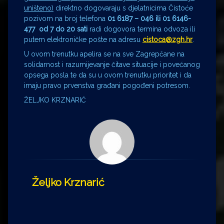
uništeno)
direktno dogovaraju s djelatnicima Čistoće
pozivom na broj telefona
01 6187 – 046 ili 01 6146-
477 od 7 do 20 sati
radi dogovora termina odvoza ili
putem elektroničke pošte na adresu
cistoca@zgh.hr
.
U ovom trenutku apelira se na sve Zagrepčane na
solidarnost i razumijevanje čitave situacije i povećanog
opsega posla te da su u ovom trenutku prioritet i da
imaju pravo prvenstva građani pogođeni potresom.
ŽELJKO KRZNARIĆ
Željko Krznarić