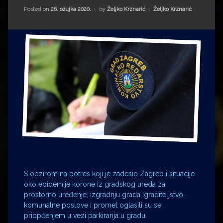
Impressum
Milenko Strižak
Kategorije:
Posted on
26. ožujka 2020.
by
Željko Krznarić
Željko Krznarić
Drugi autori
Drugi autori
Matea Andrić
Ljiljana Lekanić-Kljaić
Željko Krznarić
Mario Lovreković
Miroslav Šantek
S obzirom na potres koji je zadesio Zagreb i situacije
oko epidemije korone iz gradskog ureda za
prostorno uređenje, izgradnju grada, graditeljstvo,
komunalne poslove i promet oglasili su se
priopćenjem u vezi parkiranja u gradu.