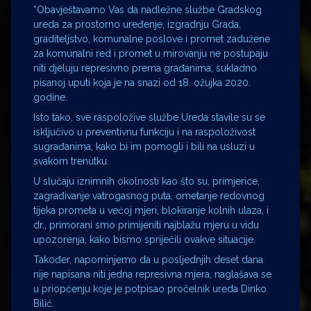
“Obavještavamo Vas da nadležne službe Gradskog
ureda za prostorno uređenje, izgradnju Grada,
graditeljstvo, komunalne poslove i promet zadužene
za komunalni red i promet u mirovanju ne postupaju
niti djeluju represivno prema građanima, sukladno
pisanoj uputi koja je na snazi od 18. ožujka 2020.
godine.
Isto tako, sve raspoložive službe Ureda stavile su se
isključivo u preventivnu funkciju i na raspoloživost
sugrađanima, kako bi im pomogli i bili na usluzi u
svakom trenutku.
U slučaju iznimnih okolnosti kao što su, primjerice,
zagrađivanje vatrogasnog puta, ometanje redovnog
tijeka prometa u većoj mjeri, blokiranje kolnih ulaza, i
dr., primorani smo primijeniti najblažu mjeru u vidu
upozorenja, kako bismo spriječili ovakve situacije.
Također, napominjemo da u posljednjih deset dana
nije napisana niti jedna represivna mjera, naglašava se
u priopćenju koje je potpisao pročelnik ureda Dinko
Bilić.