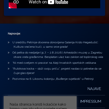
Najnovije:
U središtu Petrinje otvorena obnovljena Galerija Krsto Hegedušić:
Kultura vraćena kući, u samo srce grada!
Od petka do nedjelje (31.7. – 2.8.2026.) Arheološki muzej u Zagrebu
otvara vrata građanima: Besplatan ulaz kao zaklon od toplinskog vala
‘Ni med cvetjem ni pravice’ na Aleji hrvatskih sportskih velikana
“Rubikova kocka – složi svoju priču”, projekt nastao iz potrebe da se
čuje glas djece!
Pozivnica na 6. Likovnu koloniju „Buđenje svjetlosti” u Petrinji
NAJAVE
IMPRESSUM
Naša stranica koristi kolačiće kako
bismo vam iskustvo posjete našem