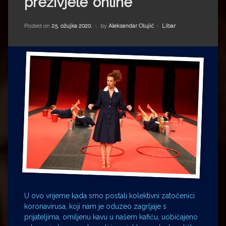
preživjele’ online
Impressum
Milenko Strižak
Drugi autori
Drugi autori
Kategorije:
Posted on
25. ožujka 2020.
by
Aleksandar Olujić
Libar
Matea Andrić
Ljiljana Lekanić-Kljaić
Željko Krznarić
Mario Lovreković
Miroslav Šantek
U ovo vrijeme kada smo postali kolektivni zatočenici
koronavirusa, koji nam je oduzeo zagrljaje s
prijateljima, omiljenu kavu u našem kafiću, uobičajeno