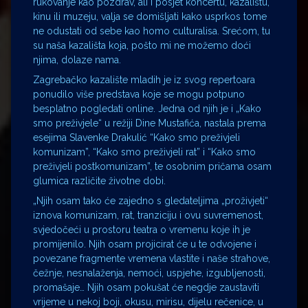
rukovanje kao pozdrav, ali i posjet koncertu, kazalištu,
kinu ili muzeju, valja se domišljati kako usprkos tome
ne odustati od sebe kao homo culturalisa. Srećom, tu
su naša kazališta koja, pošto mi ne možemo doći
njima, dolaze nama.
Zagrebačko kazalište mladih je iz svog repertoara
ponudilo više predstava koje se mogu potpuno
besplatno pogledati online. Jedna od njih je i „Kako
smo preživjele“ u režiji Dine Mustafića, nastala prema
esejima Slavenke Drakulić “Kako smo preživjeli
komunizam”, “Kako smo preživjeli rat” i “Kako smo
preživjeli postkomunizam”, te osobnim pričama osam
glumica različite životne dobi.
„Njih osam tako će zajedno s gledateljima „proživjeti“
iznova komunizam, rat, tranziciju i ovu suvremenost,
svjedočeći u prostoru teatra o vremenu koje ih je
promijenilo. Njih osam projicirat će u te odvojene i
povezane fragmente vremena vlastite i naše strahove,
čežnje, nesnalaženja, nemoći, uspjehe, izgubljenosti,
promašaje… Njih osam pokušat će negdje zaustaviti
vrijeme u nekoj boji, okusu, mirisu, dijelu rečenice, u