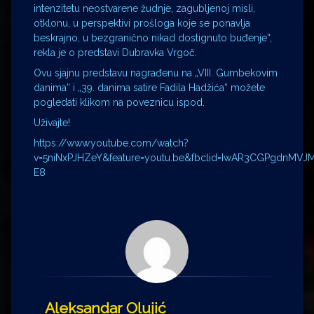
intenzitetu neostvarene žudnje, zagubljenoj misli,
otklonu, u perspektivi prošloga koje se ponavlja
beskrajno, u bezgranično nikad dostignuto buđenje“,
rekla je o predstavi Dubravka Vrgoč.
Ovu sjajnu predstavu nagrađenu na „VIII. Gumbekovim
danima“ i „39. danima satire Fadila Hadžića“ možete
pogledati klikom na poveznicu ispod.
Uživajte!
https://www.youtube.com/watch?
v=5niNxPJHZeY&feature=youtu.be&fbclid=IwAR3CGPgdn
E8
Aleksandar Olujić