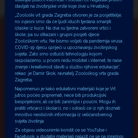
stavljati na životinjske vrste koje žive u Hrvatskoj.
„Zoološki vrt grada Zagreba otvoren je za posjetitelje,
no svjesni smo da će ljudi idućih tjedana smanjiti
izlaske iz kuće. Na dva su tjedna zatvoreni vrtići i
škole, pa su otkazani i grupni posjeti djece
Zoološkom vrtu. Ne bismo voljeli da pandemija virusa
COVID-19 djecu spriječi u upoznavanju životinjskog
svijeta. Zato smo odlučili tehnologiju kojom
raspolažemo, u prvom redu mobitel i internet, te naše
znanje i kreativnost staviti u službu njihove edukacije“,
rekao je Damir Skok, ravnatelj Zoološkog vrta grada
Zagreba.
Napomenuo je kako edukativni materijali koje je Vrt
jutros počeo pripremati, neće biti produkcijski
besprijekorni, ali će biti zanimljivi i poučni. Mogu ih
pratiti vrtićarci i školarci, no i odrasli će iz njih doznati
mnoštvo neobičnih informacija iz veličanstvenog
svijeta životinja.
Za objavu videosnimki koristit će se YouTube i
Facebook, a dodatni materijali nalazit će se na mrežnoj