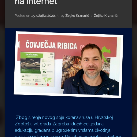
na internet
Impressum
Milenko Strižak
Drugi autori
Drugi autori
Kategorije:
Posted on
15. ožujka 2020.
by
Željko Krznarić
Željko Krznarić
Matea Andrić
Ljiljana Lekanić-Kljaić
Željko Krznarić
Mario Lovreković
Miroslav Šantek
Zbog širenja novog soja koranavirusa u Hrvatskoj
Zoološki vrt grada Zagreba idućih će tjedana
edukaciju građana o ugroženim vrstama životinja
obavljati putem interneta. Poseban će naglasak pritom