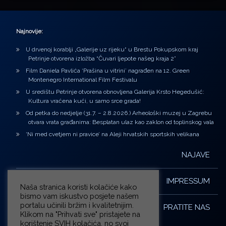
Najnovije:
U drvenoj korablji „Galerije uz rijeku“ u Brestu Pokupskom kraj
Petrinje otvorena izložba “Čuvari ljepote našeg kraja 2”
Film Daniela Pavlića ‘Prašina u vitrini’ nagrađen na 12. Green
Montenegro International Film Festivalu
U središtu Petrinje otvorena obnovljena Galerija Krsto Hegedušić:
Kultura vraćena kući, u samo srce grada!
Od petka do nedjelje (31.7. – 2.8.2026.) Arheološki muzej u Zagrebu
otvara vrata građanima: Besplatan ulaz kao zaklon od toplinskog vala
‘Ni med cvetjem ni pravice’ na Aleji hrvatskih sportskih velikana
NAJAVE
IMPRESSUM
Naša stranica koristi kolačiće kako
bismo vam iskustvo posjete našem
portalu učinili bržim i kvalitetnijim.
PRATITE NAS
Klikom na "Prihvati sve" pristajete na
korištenje SVIH kolačića, no svoj