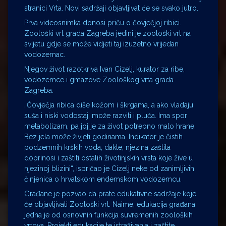
stranici Vrta. Novi sadržaji objavljivat će se svako jutro.
Prva videosnimka donosi priču o čovječjoj ribici.
Zoološki vrt grada Zagreba jedini je zoološki vrt na
svijetu gdje se može vidjeti taj izuzetno vrijedan
vodozemac.
Njegov život razotkriva Ivan Cizelj, kurator za ribe,
vodozemce i gmazove Zoološkog vrta grada
Zagreba.
„Čovječja ribica diše kožom i škrgama, a ako vladaju
suša i niski vodostaj, može razviti i pluća. Ima spor
metabolizam, pa joj je za život potrebno malo hrane.
Bez jela može živjeti godinama. Indikator je čistih
podzemnih krških voda, dakle, njezina zaštita
doprinosi i zaštiti ostalih životinjskih vrsta koje žive u
njezinoj blizini“, ispričao je Cizelj neke od zanimljivih
činjenica o hrvatskom endemskom vodozemcu.
Građane je pozvao da prate edukativne sadržaje koje
će objavljivati Zoološki vrt. Naime, edukacija građana
jedna je od osnovnih funkcija suvremenih zooloških
vrtova. Projekti edukacije te istraživanja i zaštite