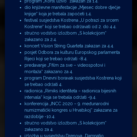
program „Kortil uživo“ zakazan za 1.4.
dio književne manifestacije „Mjesec dobre dječje
knjige“ koja je trebala započeti 1.4.
festival susjedstva Kostrena „U potrazi za srcem
Kostrene“ koji se trebao održavati od 2. do 4.4.
stručno vodstvo izložbom „S kolekcijom“
zakazano za 2.4.
koncert Vision String Quarteta zakazan za 4.4.
posjet Odbora za kulturu Europskog parlamenta
Rijeci koji se trebao održati -8.4.
predavanje „Ffilm za sve – videospotovi i
montaža“ zakazano za 4.
program Dnevni boravak susjedstva Kostrena koji
se trebao održati 4.
radionica „Rimiks identiteta – radionica bijesnih
intervala“ koja se trebala održati -9.4.
konferencija „INCC 2020 – 9. međunarodni
numizmatički kongres u Hrvatskoj“ zakazana za
razdoblje -10.4.
stručno vodstvo izložbom „S kolekcijom“
zakazano za 4.
izložba u susjedstvu Drenova „Damnatio