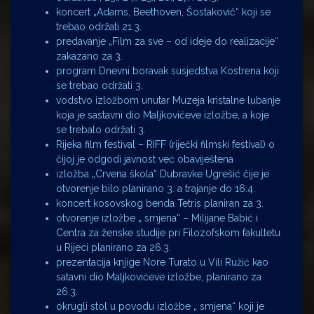
koncert „Adams, Beethoven, Šostakovič“ koji se
trebao održati 21.3.
predavanje „Film za sve – od ideje do realizacije“
zakazano za 3.
program Dnevni boravak susjedstva Kostrena koji
se trebao održati 3.
vodstvo izložbom unutar Muzeja kristalne lubanje
koja je sastavni dio Maljkovićeve izložbe, a koje
se trebalo održati 3.
Rijeka film festival – RIFF (riječki filmski festival) o
čijoj je odgodi javnost već obaviještena
izložba „Crvena škola“ Dubravke Ugrešić čije je
otvorenje bilo planirano 3. a trajanje do 16.4.
koncert kosovskog benda Tetris planiran za 3.
otvorenje izložbe „ smjena“ – Milijane Babić i
Centra za ženske studije pri Filozofskom fakultetu
u Rijeci planirano za 26.3.
prezentacija knjige Nore Turato u Vili Ružić kao
satavni dio Maljkovićeve izložbe, planirano za
26.3.
okrugli stol u povodu izložbe „ smjena“ koji je