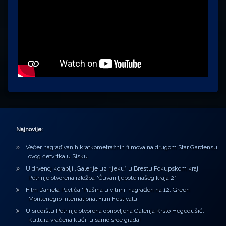
Najnovije:
Večer nagrađivanih kratkometražnih filmova na drugom Star Gardensu
ovog četvrtka u Sisku
U drvenoj korablji „Galerije uz rijeku“ u Brestu Pokupskom kraj
Petrinje otvorena izložba “Čuvari ljepote našeg kraja 2”
Film Daniela Pavlića ‘Prašina u vitrini’ nagrađen na 12. Green
Montenegro International Film Festivalu
U središtu Petrinje otvorena obnovljena Galerija Krsto Hegedušić:
Kultura vraćena kući, u samo srce grada!