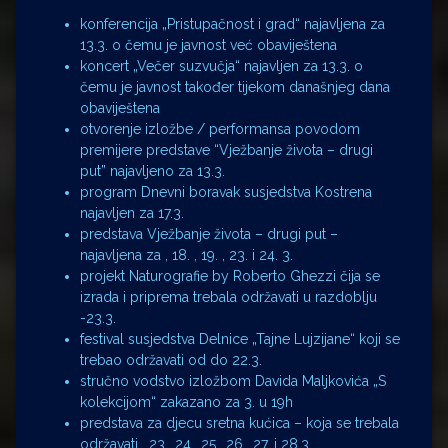
konferencija „Pristupačnost i grad“ najavljena za
13.3. o čemu je javnost već obaviještena
koncert „Večer suzvučja“ najavljen za 13.3. o
čemu je javnost također tijekom današnjeg dana
obaviještena
otvorenje izložbe / performansa povodom
premijere predstave “Vježbanje života – drugi
put” najavljeno za 13.3.
program Dnevni boravak susjedstva Kostrena
najavljen za 17.3.
predstava Vježbanje života – drugi put –
najavljena za , 18. , 19. , 23. i 24. 3.
projekt Naturografie by Roberto Ghezzi čija se
izrada i priprema trebala održavati u razdoblju
-23.3.
festival susjedstva Delnice „Tajne Lujzijane“ koji se
trebao održavati od do 22.3.
stručno vodstvo izložbom Davida Maljkovića „S
kolekcijom“ zakazano za 3. u 19h
predstava za djecu sretna kućica – koja se trebala
održavati , 23., 24., 25., 26., 27. i 28.3.