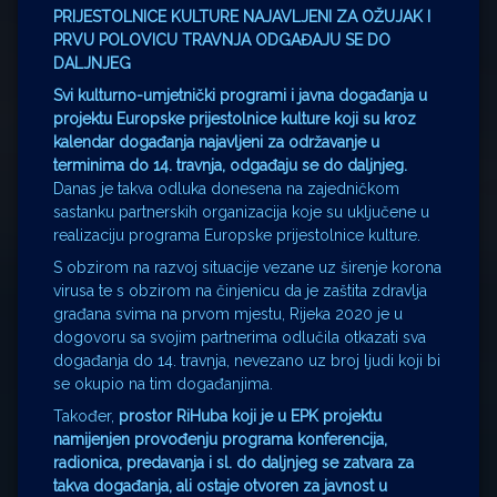
PRIJESTOLNICE KULTURE NAJAVLJENI ZA OŽUJAK I
PRVU POLOVICU TRAVNJA ODGAĐAJU SE DO
DALJNJEG
Svi kulturno-umjetnički programi i javna događanja u
projektu Europske prijestolnice kulture koji su kroz
kalendar događanja najavljeni za održavanje u
terminima do 14. travnja, odgađaju se do daljnjeg.
Danas je takva odluka donesena na zajedničkom
sastanku partnerskih organizacija koje su uključene u
realizaciju programa Europske prijestolnice kulture.
S obzirom na razvoj situacije vezane uz širenje korona
virusa te s obzirom na činjenicu da je zaštita zdravlja
građana svima na prvom mjestu, Rijeka 2020 je u
dogovoru sa svojim partnerima odlučila otkazati sva
događanja do 14. travnja, nevezano uz broj ljudi koji bi
se okupio na tim događanjima.
Također,
prostor RiHuba koji je u EPK projektu
namijenjen provođenju programa konferencija,
radionica, predavanja i sl. do daljnjeg se zatvara za
takva događanja, ali ostaje otvoren za javnost u