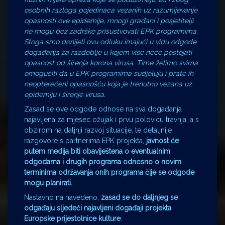
osobnih razloga pojedinaca vezanih uz razumijevanje
opasnosti ove epidemije, mnogi građani i posjetitelji
ne mogu bez zadrške prisustvovati EPK programima.
Stoga smo donijeli ovu odluku imajući u vidu odgode
događanja za razdoblje u kojem više neće postojati
opasnost od širenja korona virusa. Time želimo svima
omogućiti da u EPK programima sudjeluju i prate ih
neopterećeni opasnošću koja je trenutno vezana uz
epidemiju i širenje virusa.
Zasad se ove odgode odnose na sva događanja
najavljena za mjesec ožujak i prvu polovicu travnja, a s
obzirom na daljnji razvoj situacije, te detaljnije
razgovore s partnerima EPK projekta,
javnost će
putem medija biti obaviještena o eventualnim
odgodama i drugih programa odnosno o novim
terminima održavanja onih programa čije se odgode
mogu planirati.
Nastavno na navedeno,
zasad se do daljnjeg se
odgađaju sljedeći najavljeni događaji projekta
Europske prijestolnice kulture
: