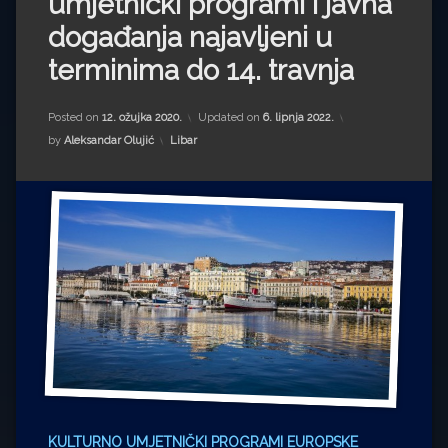
umjetnički programi i javna
Impressum
Milenko Strižak
događanja najavljeni u
Drugi autori
Drugi autori
terminima do 14. travnja
Matea Andrić
Posted on
12. ožujka 2020.
Updated on
6. lipnja 2022.
Kategorije:
by
Aleksandar Olujić
Libar
Ljiljana Lekanić-Kljaić
Željko Krznarić
Mario Lovreković
Miroslav Šantek
KULTURNO UMJETNIČKI PROGRAMI EUROPSKE