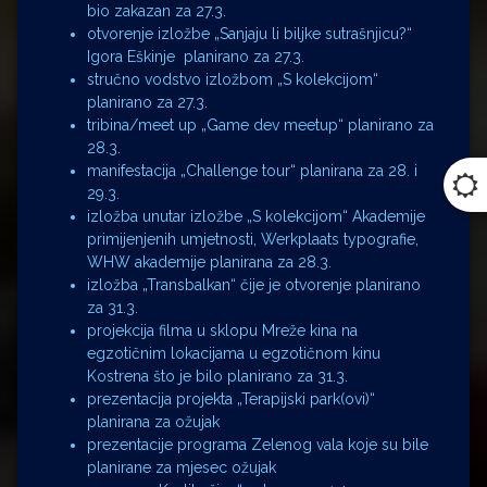
bio zakazan za 27.3.
otvorenje izložbe „Sanjaju li biljke sutrašnjicu?“
Igora Eškinje planirano za 27.3.
stručno vodstvo izložbom „S kolekcijom“
planirano za 27.3.
tribina/meet up „Game dev meetup“ planirano za
28.3.
manifestacija „Challenge tour“ planirana za 28. i
29.3.
izložba unutar izložbe „S kolekcijom“ Akademije
primijenjenih umjetnosti, Werkplaats typografie,
WHW akademije planirana za 28.3.
izložba „Transbalkan“ čije je otvorenje planirano
za 31.3.
projekcija filma u sklopu Mreže kina na
egzotičnim lokacijama u egzotičnom kinu
Kostrena što je bilo planirano za 31.3.
prezentacija projekta „Terapijski park(ovi)“
planirana za ožujak
prezentacije programa Zelenog vala koje su bile
planirane za mjesec ožujak