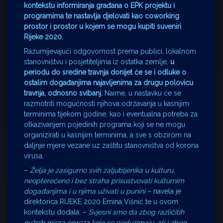
kontekstu informiranja građana o EPK projektu i
programima te nastavlja djelovati kao coworking
prostor i prostor u kojem se mogu kupiti suveniri
Rijeke 2020.
Razumijevajući odgovornost prema publici, lokalnom
stanovništvu i posjetiteljima iz ostatka zemlje,
u
periodu do sredine travnja donijet će se i odluke o
ostalim događanjima najavljenima za drugu polovicu
travnja, odnosno svibanj.
Naime, u nastavku će se
razmotriti mogućnosti njihova održavanja u kasnijim
terminima tijekom godine, kao i eventualna potreba za
otkazivanjem pojedinih programa koji se ne mogu
organizirati u kasnijim terminima, a sve s obzirom na
daljnje mjere vezane uz zaštitu stanovništva od korona
virusa.
–
Želja je zasigurno svih zaljubljenika u kulturu,
neopterećeno i bez straha prisustvovati kulturnim
događanjima i u njima uživati u punini
– navela je
direktorica RIJEKE 2020 Emina Višnić te u ovom
kontekstu dodala: –
Svjesni smo da zbog različitih
nužnih mjera opreza koje se poduzimaju, ali i zbog