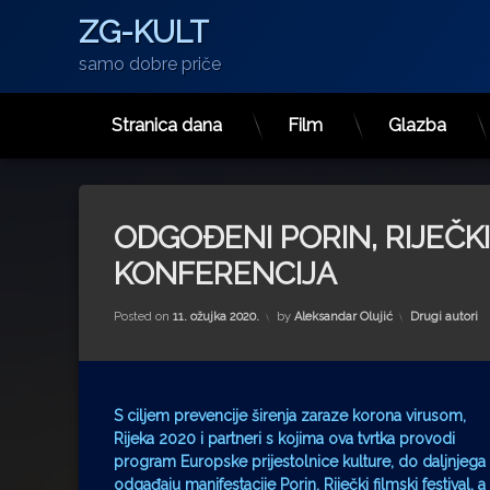
ZG-KULT
samo dobre priče
Stranica dana
Film
Glazba
Preskoči
na
sadržaj
ODGOĐENI PORIN, RIJEČK
KONFERENCIJA
Kategorije:
Posted on
11. ožujka 2020.
by
Aleksandar Olujić
Drugi autori
S ciljem prevencije širenja zaraze korona virusom,
Rijeka 2020 i partneri s kojima ova tvrtka provodi
program Europske prijestolnice kulture, do daljnjega
odgađaju manifestacije Porin, Riječki filmski festival, a