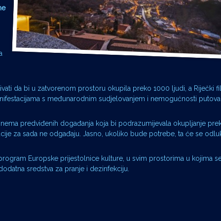
ne
a
ati da bi u zatvorenom prostoru okupila preko 1000 ljudi, a Riječki film
anifestacijama s međunarodnim sudjelovanjem i nemogućnosti putovan
u nema predviđenih događanja koja bi podrazumijevala okupljanje prek
cije za sada ne odgađaju. Jasno, ukoliko bude potrebe, ta će se odluka
 program Europske prijestolnice kulture, u svim prostorima u kojima s
dodatna sredstva za pranje i dezinfekciju.