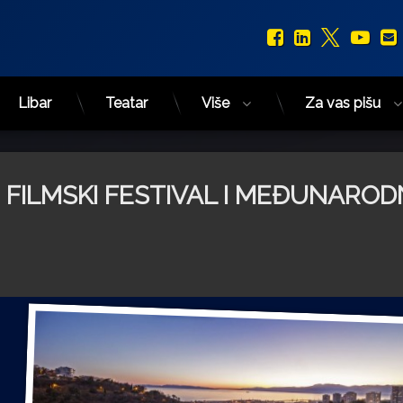
Facebook
LinkedIn
X.com
You
Libar
Teatar
Više
Za vas pišu
I FILMSKI FESTIVAL I MEĐUNARO