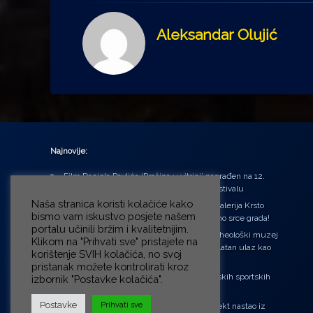
Aleksandar Olujić
Najnovije:
Film Daniela Pavlića ‘Prašina u vitrini’ nagrađen na 12.
Green Montenegro International Film Festivalu
Naša stranica koristi kolačiće kako
U središtu Petrinje otvorena obnovljena Galerija Krsto
bismo vam iskustvo posjete našem
Hegedušić: Kultura vraćena kući, u samo srce grada!
portalu učinili bržim i kvalitetnijim.
Od petka do nedjelje (31.7. – 2.8.2026.) Arheološki muzej
Klikom na "Prihvati sve" pristajete na
u Zagrebu otvara vrata građanima: Besplatan ulaz kao
korištenje SVIH kolačića, no svoj
zaklon od toplinskog vala
pristanak možete kontrolirati kroz
‘Ni med cvetjem ni pravice’ na Aleji hrvatskih sportskih
izbornik "Postavke kolačića".
velikana
Postavke
Prihvati sve
“Rubikova kocka – složi svoju priču”, projekt nastao iz