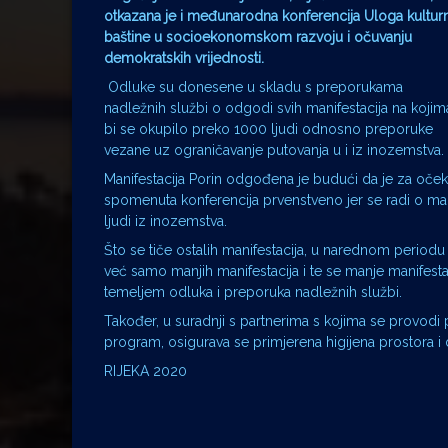
otkazana je i
međunarodna konferencija Uloga kultur
baštine u socioekonomskom razvoju i očuvanju
demokratskih vrijednosti.
Odluke su donesene u skladu s preporukama
nadležnih službi o odgodi svih manifestacija na kojim
bi se okupilo preko 1000 ljudi odnosno preporuke
vezane uz ograničavanje putovanja u i iz inozemstva.
Manifestacija Porin odgođena je budući da je za očekiv
spomenuta konferencija prvenstveno jer se radi o m
ljudi iz inozemstva.
Što se tiče ostalih manifestacija, u narednom period
već samo manjih manifestacija i te se manje manifesta
temeljem odluka i preporuka nadležnih službi.
Također, u suradnji s partnerima s kojima se provodi
program, osigurava se primjerena higijena prostora i 
RIJEKA 2020