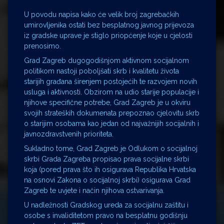
U povodu napisa kako će velik broj zagrebačkih
umirovljenika ostati bez besplatnog javnog prijevoza
iz gradske uprave je stiglo priopćenje koje u cjelosti
prenosimo.
Grad Zagreb dugogodišnjom aktivnom socijalnom
politikom nastoji poboljšati skrb i kvalitetu života
starijih građana širenjem postojećih te razvojem novih
usluga i aktivnosti. Obzirom na udio starije populacije i
njihove specifične potrebe, Grad Zagreb je u okviru
svojih strateških dokumenata prepoznao cjelovitu skrb
o starijim osobama kao jedan od najvažnijih socijalnih i
javnozdravstvenih prioriteta.
Sukladno tome, Grad Zagreb je Odlukom o socijalnoj
skrbi Grada Zagreba propisao prava socijalne skrbi
koja (pored prava što ih osigurava Republika Hrvatska
na osnovi Zakona o socijalnoj skrbi) osigurava Grad
Zagreb te uvjete i način njihova ostvarivanja.
U nadležnosti Gradskog ureda za socijalnu zaštitu i
osobe s invaliditetom pravo na besplatnu godišnju