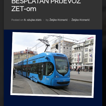
BESPLATAN PRIJEVOZ
Impressum
Milenko Strižak
ZET-om
Drugi autori
Drugi autori
Kategorije:
Posted on
8. ožujka 2020.
by
Željko Krznarić
Željko Krznarić
Matea Andrić
Ljiljana Lekanić-Kljaić
Željko Krznarić
Mario Lovreković
Miroslav Šantek