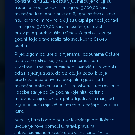
pokaznu kartu ZET-a ostvaruju umirovljenici čiji su
ukupni prihodi jednaki ili manji od 3.200,00 kuna
mjesečno te osobe starije od 65 godina života, koje
nisu korisnici mirovine, a čiji su ukupni prihodi jednaki
ili manji od 3.200,00 kuna mjesečno, uz uvjet
prijavljenog prebivališta u Gradu Zagrebu. U 2019.
godini, to je pravo realiziralo sveukupno 61.040
osoba.
Prijedlogom odluke o izmjenama i dopunama Odluke
o socijalnoj skrbi koji je bio na internetskom
savjetovanju sa zainteresiranom javnošću u razdoblju
od 21. siječnja 2020. do 02. ožujka 2020. bilo je
predloženo da pravo na besplatnu godišnju ili
mjesečnu pokaznu kartu ZET-a ostvaruju umirovljenici
i osobe starije od 65 godina koje nisu korisnici
mirovine, a čiji su ukupni prihodi jednaki ili manji od
2.500,00 kuna mjesečno, umjesto sadašnjih 3.200,00
kuna.
Nadalje, Prijedlogom odluke također je predloženo
uvođenje nove pomoći u naravi, prava na
subvencioniranu mjesečnu pokaznu kartu ZET-a.