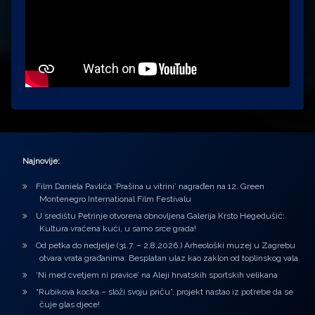
Najnovije:
Film Daniela Pavlića ‘Prašina u vitrini’ nagrađen na 12. Green
Montenegro International Film Festivalu
U središtu Petrinje otvorena obnovljena Galerija Krsto Hegedušić:
Kultura vraćena kući, u samo srce grada!
Od petka do nedjelje (31.7. – 2.8.2026.) Arheološki muzej u Zagrebu
otvara vrata građanima: Besplatan ulaz kao zaklon od toplinskog vala
‘Ni med cvetjem ni pravice’ na Aleji hrvatskih sportskih velikana
“Rubikova kocka – složi svoju priču”, projekt nastao iz potrebe da se
čuje glas djece!