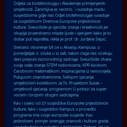
Odjela za biotehnologiju i Akademije primijenjenih
umjetnosti. Zanimljiva je, recimo, i suradnja među
susjedstvima gdje naš Odjel biotehnologije surađuje
sa susjedstvom Drenova Europske prijestolnice
kulture. Sveučilište je sjecište znanja i kreativnosti jer
okuplja prvenstveno mlade ljude i vjerujem kako je to
dobar put napretka, rekla je prof. dr. Jurdana Šepić.
Svečano otvorenje bit će u Akvariju Kampusa, u
ponedjeljak 2. ožuka u 11 sati, nakon čega nas očekuju
dani prepuni raznorodnog sadržaja. Sveučilište otvara
svoja vrata znanja STEM radionicama, KPR kioskom,
Čarobnom matematikom, Inspiracijama iz nanosvijeta,
Putujućim znanstvenicima, Šetnjom sjećanja,
umjetničkim kolektivom Ja:To, Projektom Sušak –
umjetnost sjećanja, programom U potrazi za super
voćem i brojnim drugim sadržajima.
Kao i svako od 27 susjedstva Europske prijestolnice
kulture, tako i susjedstvo Kampus u provedbi
programa ima svoje europske susjede. Kao
jedinstveni primjer sinergije znanosti i kulture grada,