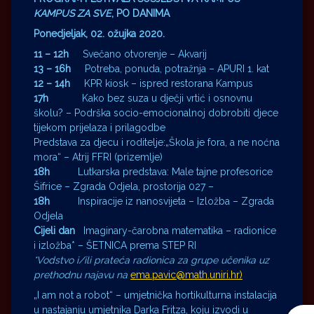
KAMPUS ZA SVE
, PO DANIMA
Ponedjeljak, 02. ožujka 2020.
11 – 12h
Svečano otvorenje – Akvarij
13 – 16h
Potreba, ponuda, potražnja – APURI 1. kat
12 – 14h
KPR kiosk – ispred restorana Kampus
17h
Kako bez suza u dječji vrtić i osnovnu
školu? – Podrška socio-emocionalnoj dobrobiti djece
tijekom prijelaza i prilagodbe
Predstava za djecu i roditelje:„Škola je fora, a ne noćna
mora“ – Atrij FFRI (prizemlje)
18h
Lutkarska predstava: Male tajne profesorice
Šifrice – Zgrada Odjela, prostorija 027 –
18h
Inspiracije iz nanosvijeta – Izložba – Zgrada
Odjela
Cijeli dan
Imaginary-čarobna matematika – radionice
i izložba* – ŠETNICA prema STEP RI
*Vodstvo i/ili prateća radionica za grupe učenika uz
prethodnu najavu na
ema.pavic@math.uniri.hr)
„I am not a robot“ – umjetnička hortikulturna instalacija
u nastajanju umjetnika Darka Fritza, koju izvodi u