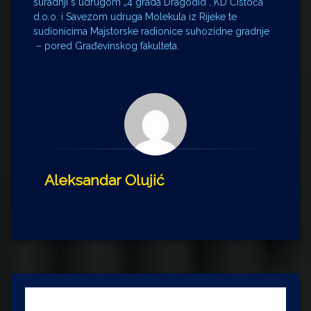
suradnji s udrugom „4 grada Dragodid“, KD Čistoća
d.o.o. i Savezom udruga Molekula iz Rijeke te
sudionicima Majstorske radionice suhozidne gradnje
– pored Građevinskog fakulteta.
Aleksandar Olujić