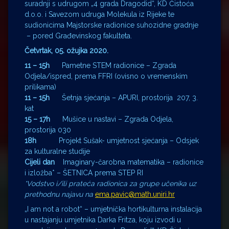
suradnji s udrugom „4 grada Dragodid“, KD Čistoća
d.o.o. i Savezom udruga Molekula iz Rijeke te
sudionicima Majstorske radionice suhozidne gradnje
– pored Građevinskog fakulteta.
Četvrtak, 05. ožujka 2020.
11 – 15h
Pametne STEM radionice – Zgrada
Odjela/ispred, prema FFRI (ovisno o vremenskim
prilikama)
11 – 15h
Šetnja sjećanja – APURI, prostorija 207, 3.
kat
15 – 17h
Mušice u nastavi – Zgrada Odjela,
prostorija 030
18h
Projekt Sušak- umjetnost sjećanja – Odsjek
za kulturalne studije
Cijeli dan
Imaginary-čarobna matematika – radionice
i izložba* – ŠETNICA prema STEP RI
*Vodstvo i/ili prateća radionica za grupe učenika uz
prethodnu najavu na
ema.pavic@math.uniri.hr
„I am not a robot“ – umjetnička hortikulturna instalacija
u nastajanju umjetnika Darka Fritza, koju izvodi u