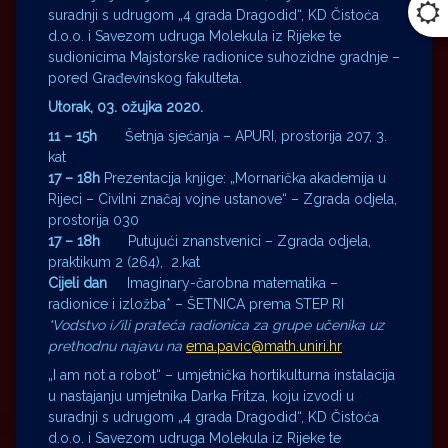
suradnji s udrugom „4 grada Dragodid“, KD Čistoća
d.o.o. i Savezom udruga Molekula iz Rijeke te
sudionicima Majstorske radionice suhozidne gradnje –
pored Građevinskog fakulteta.
Utorak, 03. ožujka 2020.
11 – 15h
Šetnja sjećanja – APURI, prostorija 207, 3.
kat
17 – 18h
Prezentacija knjige: „Mornarička akademija u
Rijeci – Civilni značaj vojne ustanove“ – Zgrada odjela,
prostorija 030
17 – 18h
Putujući znanstvenici – Zgrada odjela,
praktikum 2 (264), 2.kat
Cijeli dan
Imaginary-čarobna matematika –
radionice i izložba* – ŠETNICA prema STEP RI
*Vodstvo i/ili prateća radionica za grupe učenika uz
prethodnu najavu na
ema.pavic@math.uniri.hr
„I am not a robot“ – umjetnička hortikulturna instalacija
u nastajanju umjetnika Darka Fritza, koju izvodi u
suradnji s udrugom „4 grada Dragodid“, KD Čistoća
d.o.o. i Savezom udruga Molekula iz Rijeke te