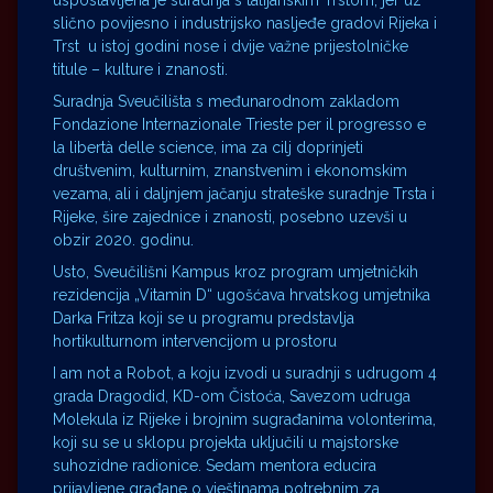
uspostavljena je suradnja s talijanskim Trstom, jer uz
slično povijesno i industrijsko nasljeđe gradovi Rijeka i
Trst u istoj godini nose i dvije važne prijestolničke
titule – kulture i znanosti.
Suradnja Sveučilišta s međunarodnom zakladom
Fondazione Internazionale Trieste per il progresso e
la libertà delle science, ima za cilj doprinjeti
društvenim, kulturnim, znanstvenim i ekonomskim
vezama, ali i daljnjem jačanju strateške suradnje Trsta i
Rijeke, šire zajednice i znanosti, posebno uzevši u
obzir 2020. godinu.
Usto, Sveučilišni Kampus kroz program umjetničkih
rezidencija „Vitamin D“ ugošćava hrvatskog umjetnika
Darka Fritza koji se u programu predstavlja
hortikulturnom intervencijom u prostoru
I am not a Robot, a koju izvodi u suradnji s udrugom 4
grada Dragodid, KD-om Čistoća, Savezom udruga
Molekula iz Rijeke i brojnim sugrađanima volonterima,
koji su se u sklopu projekta uključili u majstorske
suhozidne radionice. Sedam mentora educira
prijavljene građane o vještinama potrebnim za