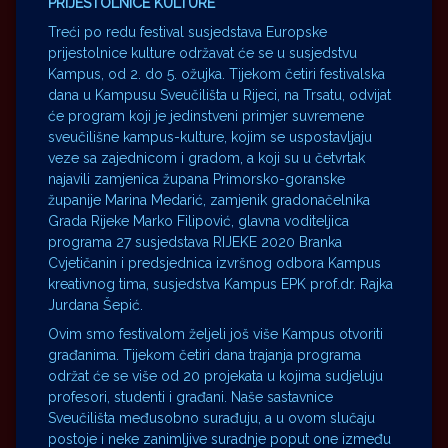
PRIJESTOLNICE KULTURE
Treći po redu festival susjedstava Europske
prijestolnice kulture održavat će se u susjedstvu
Kampus, od 2. do 5. ožujka. Tijekom četiri festivalska
dana u Kampusu Sveučilišta u Rijeci, na Trsatu, odvijat
će program koji je jedinstveni primjer suvremene
sveučilišne kampus-kulture, kojim se uspostavljaju
veze sa zajednicom i gradom, a koji su u četvrtak
najavili zamjenica župana Primorsko-goranske
županije Marina Medarić, zamjenik gradonačelnika
Grada Rijeke Marko Filipović, glavna voditeljica
programa 27 susjedstava RIJEKE 2020 Branka
Cvjetičanin i predsjednica izvršnog odbora Kampus
kreativnog tima, susjedstva Kampus EPK prof.dr. Rajka
Jurdana Šepić.
Ovim smo festivalom željeli još više Kampus otvoriti
građanima. Tijekom četiri dana trajanja programa
održat će se više od 20 projekata u kojima sudjeluju
profesori, studenti i građani. Naše sastavnice
Sveučilišta međusobno surađuju, a u ovom slučaju
postoje i neke zanimljive suradnje poput one između