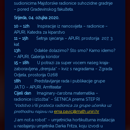
sudionicima Majstorske radionice suhozidne gradnje
– pored Građevinskog fakulteta.
Srijeda, 04. ožujka 2020.
10 – 12h
Inspiracije iz nanosvijeta – radionice –
APURI, Katedra za kiparstvo
11 – 15h
Šetnja sjećanja – APURI, prostorija 207, 3.
kat
13h
Odakle dolazimo? Što smo? Kamo idemo?
– APURI, Galerija koridor
15 – 18h
U potrazi za super voćem našeg kraja-
zaboravljena „drenjula“ – kviz s nagradama – Zgrada
Odjela, prostorija O268
18h
Predstavljanje rada i publikacije grupe
JA:TO – APURI, Amfiteatar
Cijeli dan
Imaginary-čarobna matematika –
radionice i izložba* – ŠETNICA prema STEP RI
*Vodstvo i/ili prateća radionica za grupe učenika uz
prethodnu najavu na
ema.pavic@math.uniri.hr
„I am not a robot“ – umjetnička hortikulturna instalacija
u nastajanju umjetnika Darka Fritza, koju izvodi u