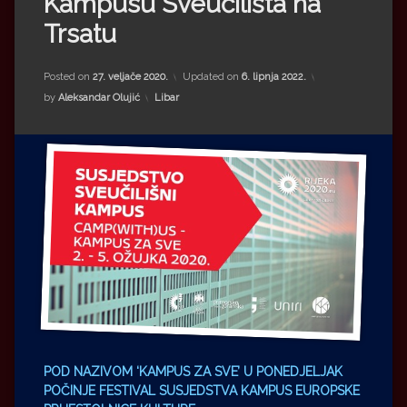
Kampusu Sveučilišta na
Impressum
Milenko Strižak
Trsatu
Drugi autori
Drugi autori
Posted on
27. veljače 2020.
Updated on
6. lipnja 2022.
Matea Andrić
Kategorije:
by
Aleksandar Olujić
Libar
Ljiljana Lekanić-Kljaić
Željko Krznarić
Mario Lovreković
Miroslav Šantek
POD NAZIVOM ‘KAMPUS ZA SVE’ U PONEDJELJAK
POČINJE FESTIVAL SUSJEDSTVA KAMPUS EUROPSKE