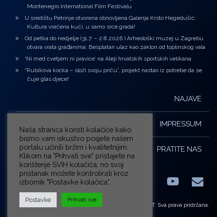
Montenegro International Film Festivalu
U središtu Petrinje otvorena obnovljena Galerija Krsto Hegedušić:
Kultura vraćena kući, u samo srce grada!
Od petka do nedjelje (31.7. – 2.8.2026.) Arheološki muzej u Zagrebu
otvara vrata građanima: Besplatan ulaz kao zaklon od toplinskog vala
‘Ni med cvetjem ni pravice’ na Aleji hrvatskih sportskih velikana
“Rubikova kocka – složi svoju priču”, projekt nastao iz potrebe da se
čuje glas djece!
NAJAVE
IMPRESSUM
Naša stranica koristi kolačiće kako
bismo vam iskustvo posjete našem
portalu učinili bržim i kvalitetnijim.
PRATITE NAS
Klikom na "Prihvati sve" pristajete na
korištenje SVIH kolačića, no svoj
pristanak možete kontrolirati kroz
izbornik "Postavke kolačića".
Facebook
LinkedIn
YouTub
E-m
X.com
Postavke
Prihvati sve
© ZG-KULT. Sva prava pridržana.