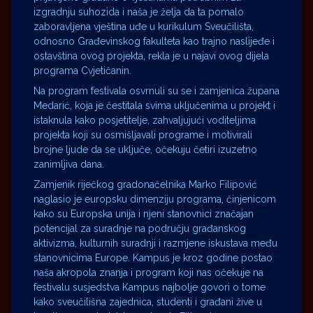
izgradnju suhozida i naša je želja da ta pomalo
zaboravljena vještina uđe u kurikulum Sveučilišta,
odnosno Građevinskog fakulteta kao trajno naslijeđe i
ostavština ovog projekta, rekla je u najavi ovog dijela
programa Cvjetičanin.
Na program festivala osvrnuli su se i zamjenica župana
Medarić, koja je čestitala svima uključenima u projekt i
istaknula kako posjetitelje, zahvaljujući voditeljima
projekta koji su osmišljavali programe i motivirali
brojne ljude da se uključe, očekuju četiri izuzetno
zanimljiva dana.
Zamjenik riječkog gradonačelnika Marko Filipović
naglasio je europsku dimenziju programa, činjenicom
kako su Europska unija i njeni stanovnici značajan
potencijal za suradnje na području građanskog
aktivizma, kulturnih suradnji i razmjene iskustava među
stanovnicima Europe. Kampus je kroz godine postao
naša akropola znanja i program koji nas očekuje na
festivalu susjedstva Kampus najbolje govori o tome
kako sveučilišna zajednica, studenti i građani žive u