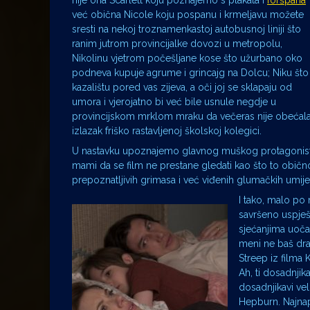
nije ona Scarlett koju poznajemo s plakata i
foršpana
već obična Nicole koju pospanu i krmeljavu možete
sresti na nekoj troznamenkastoj autobusnoj liniji što
ranim jutrom provincijalke dovozi u metropolu,
Nikolinu vjetrom počešljane kose što užurbano oko
podneva kupuje agrume i grincajg na Dolcu; Niku što
kazalištu pored vas zijeva, a oči joj se sklapaju od
umora i vjerojatno bi već bile usnule negdje u
provincijskom mrklom mraku da večeras nije obećal
izlazak friško rastavljenoj školskoj kolegici.
U nastavku upoznajemo glavnog muškog protagonista C
mami da se film ne prestane gledati kao što to obično 
prepoznatljivih grimasa i već viđenih glumačkih umije
I tako, malo po
savršeno uspješ
sjećanjima uoča
meni ne baš dra
Streep iz filma
Ah, ti dosadnji
dosadnjikavi vel
Hepburn. Najna