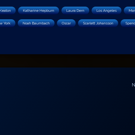
Keaton
Katharine Hepburn
Laura Dern
Los Angeles
Mar
w York
Noah Baumbach
Oscar
Scarlett Johansson
Spenc
N