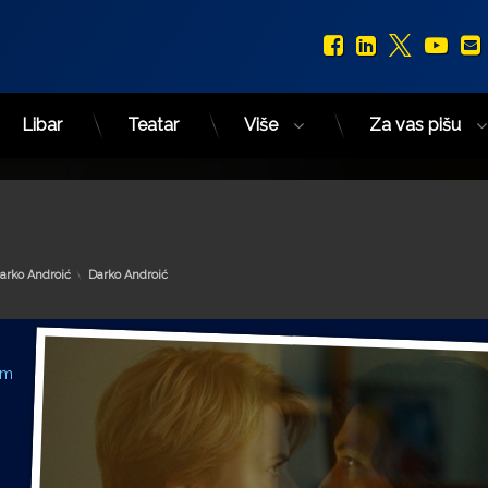
Facebook
LinkedIn
X.com
You
Libar
Teatar
Više
Za vas pišu
Kategorije:
arko Androić
Darko Androić
am