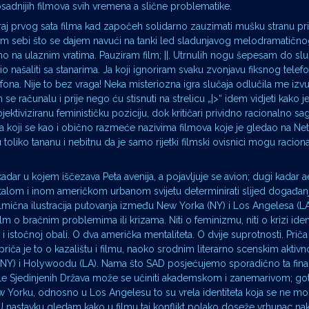
sadnijih filmova svih vremena a slične problematike.
aj prvog sata filma kad započeh solidarno zauzimati mušku stranu p
 sebi što se dajem navući na tanki led sladunjavog melodramatično
o na ulaznim vratima. Pauziram film; ||. Utrnulih nogu šepesam do sluš
o našaliti sa stanarima. Ja koji ignoriram svaku zvonjavu fiksnog tele
fona. Nije to bez vraga! Neka misteriozna igra slučaja odlučila me izvuć
 računalu i prije nego ću stisnuti na strelicu „|>“ idem vidjeti kako je 
ektiviziranu feminističku poziciju, dok kritičari prividno racionalno sa
 koji se kao i obično razmeće nazivima filmova koje je gledao na NetF
oliko tananu i nebitnu da je samo rijetki filmski ovisnici mogu raciona
 kadar u kojem iščezava Peta avenija, a pojavljuje se avion; dugi kada
ostalom i inom američkom urbanom svijetu determinirati slijed događanj
lmična ilustracija putovanja između New Yorka (NY) i Los Angelesa (L
ilm o bračnim problemima ili krizama. Niti o feminizmu, niti o krizi ident
i istočnoj obali. O dva američka mentaliteta. O dvije suprotnosti. Priča 
riča je to o kazalištu i filmu, naoko srodnim literarno scenskim aktiv
NY) i Holywoodu (LA). Nama što SAD posjećujemo sporadično ta fina 
bale Sjedinjenih Država može se učiniti akademskom i zanemarivom; g
 Yorku, odnosno u Los Angelesu to su vrela identiteta koja se ne mo
. U nastavku gledam kako u filmu taj konflikt polako doseže vrhunac n