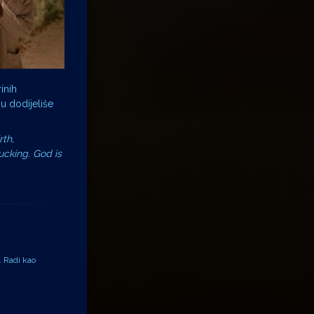
inih
u dodijeliše
rth,
ucking. God is
. Radi kao