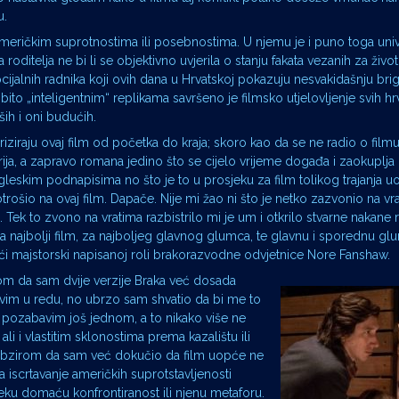
u.
 američkim suprotnostima ili posebnostima. U njemu je i puno toga uni
 roditelja ne bi li se objektivno uvjerila o stanju fakata vezanih za život
 socijalnih radnika koji ovih dana u Hrvatskoj pokazuju nesvakidašnju br
to „inteligentnim“ replikama savršeno je filmsko utjelovljenje svih hr
ših i oni budućih.
teriziraju ovaj film od početka do kraja; skoro kao da se ne radio o film
arija, a zapravo romana jedino što se cijelo vrijeme događa i zaokuplja
ngleskim podnapisima no što je to u prosjeku za film tolikog trajanja u
trošio na ovaj film. Dapače. Nije mi žao ni što je netko zazvonio na vr
. Tek to zvono na vratima razbistrilo mi je um i otkrilo stvarne nakane r
za najbolji film, za najboljeg glavnog glumca, te glavnu i sporednu gl
ći majstorski napisanoj roli brakorazvodne odvjetnice Nore Fanshaw.
m da sam dvije verzije Braka već dosada
asvim u redu, no ubrzo sam shvatio da bi me to
 pozabavim još jednom, a to nikako više ne
ali i vlastitim sklonostima prema kazalištu ili
s obzirom da sam već dokučio da film uopće ne
 iscrtavanje američkih suprotstavljenosti
eku domaću konfrontiranost ili njenu metaforu.