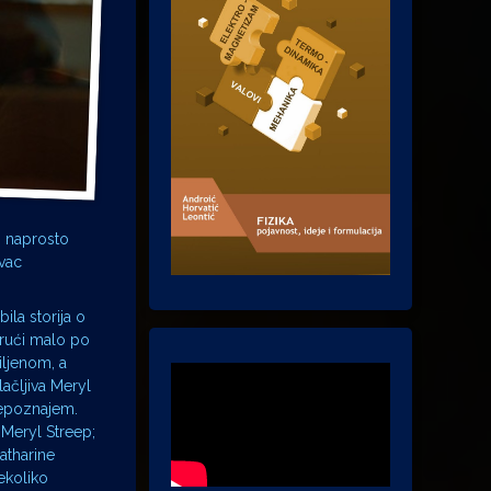
i naprosto
avac
la storija o
irući malo po
ljenom, a
ačljiva Meryl
repoznajem.
 Meryl Streep;
atharine
ekoliko