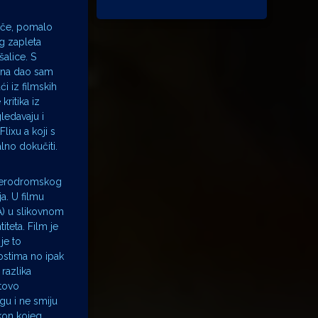
riče, pomalo
g zapleta
alice. S
fona dao sam
i iz filmskih
kritika iz
gledavaju i
lixu a koji s
lno dokučiti.
r aerodromskog
a. U filmu
A) u slikovnom
iteta. Film je
je to
nostima no ipak
razlika
otovo
gu i ne smiju
akon kojeg