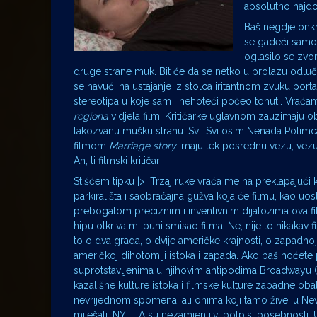
apsolutno najdo
Baš negdje onkr
se gadeći samom
oglasilo se zvon
druge strane muk. Bit će da se netko u prolazu odluči
se navući na ustajanje iz stolca iritantnom zvuku porta
stereotipa u koje sam i nehoteći počeo tonuti. Vraćam se
regiona
vidjela film. Kritičarke uglavnom zauzimaju obj
takozvanu mušku stranu. Svi. Svi osim Nenada Polimca
filmom
Marriage story
imaju tek posrednu vezu; vezu t
Ah, ti filmski kritičari!
Stišćem tipku |>. Trzaj ruke vraća me na preklapajući
parkirališta i saobraćajna gužva koja će filmu, kao u
prebogatom preciznim i inventivnim dijalozima ova fi
hipu otkriva mi puni smisao filma. Ne, nije to nikakav f
to o dva grada, o dvije američke krajnosti, o zapadnoj 
američkoj dihotomiji istoka i zapada. Ako baš hoćete p
suprotstavljenima u njihovim antipodima Broadwayu (
kazališne kulture istoka i filmske kulture zapadne o
nevrijednom spomena, ali onima koji tamo žive, u New
miješati. NY i LA su nezamjenljivi potpisi posebnosti