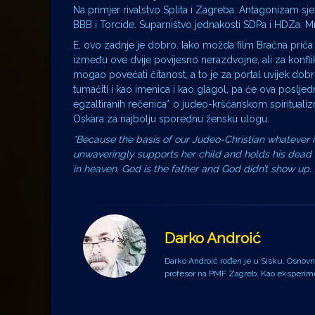
Na primjer rivalstvo Splita i Zagreba. Antagonizam sjev
BBB i Torcide. Suparništvo jednakosti SDPa i HDZa. Mrž
E, ovo zadnje je dobro. Iako možda film Bračna priča 
između ove dvije povijesno nerazdvojne, ali za konfl
mogao povećati čitanost, a to je za portal uvijek dob
tumačiti i kao imenica i kao glagol, pa će ova posljedn
egzaltiranih rečenica* o judeo-kršćanskom spiritualiz
Oskara za najbolju sporednu žensku ulogu.
*Because the basis of our Judeo-Christian whatever is
unwaveringly supports her child and holds his dead b
in heaven. God is the father and God didn’t show up.
Darko Androić
Darko Androić rođen je u Sisku. Osnovnu 
profesor na PMF Zagreb. Kao eksperiment