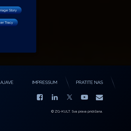
riage Story
er Tracy
AJAVE
IMPRESSUM
PRATITE NAS
Facebook
LinkedIn
YouTube
E-mail
X.com
© ZG-KULT. Sva prava pridržana.