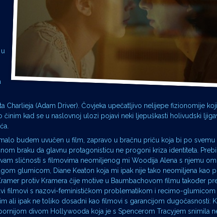
 u
a
harlieja (Adam Driver). Čovjeka upečatljivo nelijepe fizionomije koj
činim kad se u naslovnoj ulozi pojavi neki ljepuškasti holivudski ljig
ća.
 malo budem uvučen u film, zapravo u bračnu priču koja bi po svemu bi
nom braku da glavnu protagonisticu ne progoni kriza identiteta. Preb
vam sličnosti s filmovima neomiljenog mi Woodija Alena s njemu omi
gom glumicom, Diane Keaton koja mi ipak nije tako neomiljena kao pl
 Kramer protiv Kramera čije motive u Baumbachovom filmu također p
kavi filmovi s nazovi-feminističkom problematikom i recimo-glumicom
im ali ipak ne toliko dosadni kao filmovi s garancijom dugočasnosti: K
pornijom divom Hollywooda koja je s Spencerom Tracyjem snimila n