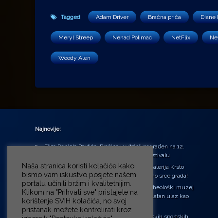
Tagged
Adam Driver
Bračna priča
Diane 
Meryl Streep
Nenad Polimac
NetFlix
Ne
Woody Alen
Najnovije:
Film Daniela Pavlića ‘Prašina u vitrini’ nagrađen na 12.
Green Montenegro International Film Festivalu
Naša stranica koristi kolačiće kako
U središtu Petrinje otvorena obnovljena Galerija Krsto
bismo vam iskustvo posjete našem
Hegedušić: Kultura vraćena kući, u samo srce grada!
portalu učinili bržim i kvalitetnijim.
Od petka do nedjelje (31.7. – 2.8.2026.) Arheološki muzej
Klikom na "Prihvati sve" pristajete na
u Zagrebu otvara vrata građanima: Besplatan ulaz kao
korištenje SVIH kolačića, no svoj
zaklon od toplinskog vala
pristanak možete kontrolirati kroz
‘Ni med cvetjem ni pravice’ na Aleji hrvatskih sportskih