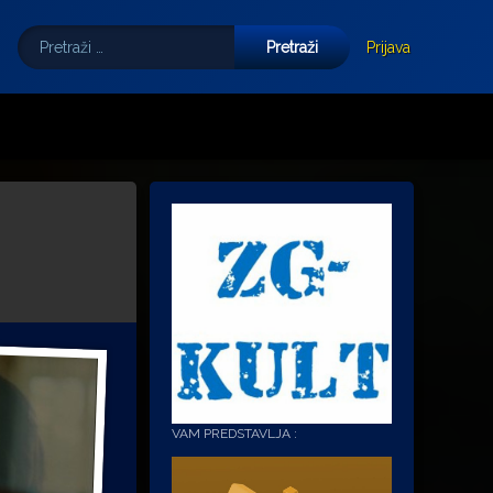
Pretraži:
Tube
E-mail
Prijava
VAM PREDSTAVLJA :