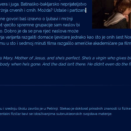
era i juga. Batinaško-bakljarsko neprijateljstvo
nja crvenih i crnih. Možda? Ustaše i partizani
!
ne govori baš izravno o ljubavi i mržnji
ikt vječito spremne grupacije sam naslov bi
ro. Dobro je da se prva riječ naslova može
ja varijanta razgaliti domaće ljevičare jednako kao što je onih šest Nor
mu u sto i sedmoj minuti filma razgalilo američke akademičare pa film
 Mary, Mother of Jesus, and she’s perfect. She’s a virgin who gives bi
ody when he’s gone. And the dad isn’t there. He didn’t even do the f
i srednju školu završio je u Petrinji. Stekao je doktorat prirodnih znanosti iz fizike
alni fizičar bavi se istraživanjima subnukleonskih svojstava materije.