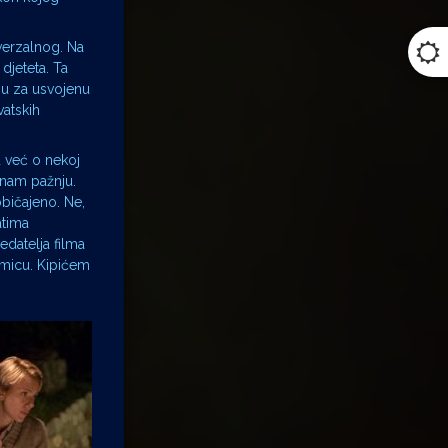
verzalnog. Na
 djeteta. Ta
igu za usvojenu
vatskih
u već o nekoj
 nam pažnju.
običajeno. Ne,
atima
edatelja filma
umicu. Kipićem