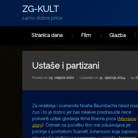
ZG-KULT
samo dobre priče
Stranica dana
Film
Glazba
Preskoči
na
sadržaj
Ustaše i partizani
Posted on
25. veljače 2020.
Updated on
31. siječnja 2024.
by
D
Za redatelja i scenarista Noaha Baumbacha nikad nis
čuo i to je dobro jer baš nikakve predrasude neće
pokvariti užitak gledanja filma Bračna priča (
Marriage
story
). Odmah na početku film me oduševljava jer
počinje s portretom Scarlett Johansson koja zapravo