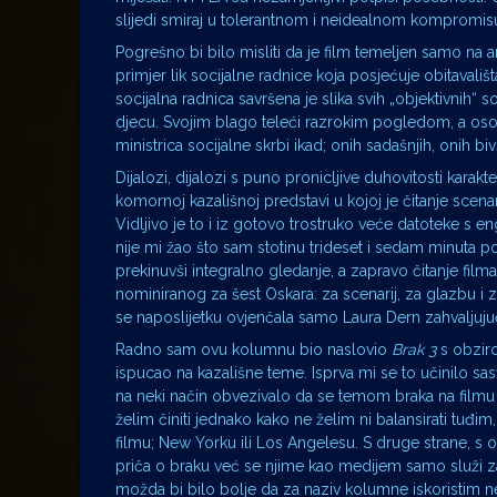
slijedi smiraj u tolerantnom i neidealnom kompromis
Pogrešno bi bilo misliti da je film temeljen samo na
primjer lik socijalne radnice koja posjećuje obitavališta
socijalna radnica savršena je slika svih „objektivnih“
djecu. Svojim blago teleći razrokim pogledom, a osobi
ministrica socijalne skrbi ikad; onih sadašnjih, onih biv
Dijalozi, dijalozi s puno pronicljive duhovitosti karak
komornoj kazališnoj predstavi u kojoj je čitanje scen
Vidljivo je to i iz gotovo trostruko veće datoteke s e
nije mi žao što sam stotinu trideset i sedam minuta po
prekinuvši integralno gledanje, a zapravo čitanje filma
nominiranog za šest Oskara: za scenarij, za glazbu i 
se naposlijetku ovjenčala samo Laura Dern zahvaljuju
Radno sam ovu kolumnu bio naslovio
Brak 3
s obziro
ispucao na kazališne teme. Isprva mi se to učinilo s
na neki način obvezivalo da se temom braka na filmu
želim činiti jednako kako ne želim ni balansirati tuđim, 
filmu; New Yorku ili Los Angelesu. S druge strane, 
priča o braku već se njime kao medijem samo služi za
možda bi bilo bolje da za naziv kolumne iskoristim n