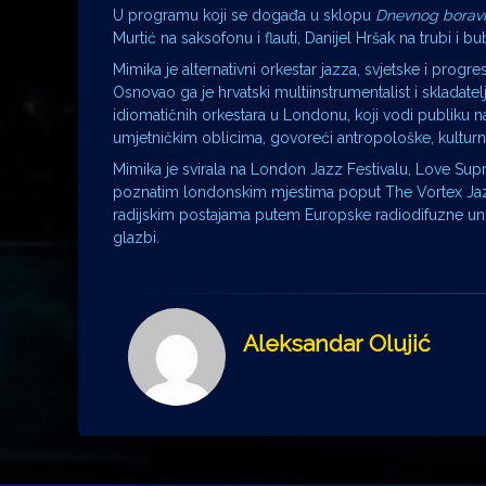
U programu koji se događa u sklopu
Dnevnog borav
Murtić na saksofonu i flauti, Danijel Hršak na trubi i bu
Mimika je alternativni orkestar jazza, svjetske i pro
Osnovao ga je hrvatski multiinstrumentalist i skladatel
idiomatičnih orkestara u Londonu, koji vodi publiku 
umjetničkim oblicima, govoreći antropološke, kulturne
Mimika je svirala na London Jazz Festivalu, Love Supre
poznatim londonskim mjestima poput The Vortex Jazz
radijskim postajama putem Europske radiodifuzne unij
glazbi.
Aleksandar Olujić