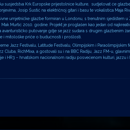
ka
susjedstva Krk Europske prijestolnice kulture, sudjelovat će glazb
bnjevima, Josip Šustić na električnoj gitari i basu te vokalistica Maja Riv
gresivne umjetničke glazbe formiran u Londonu, s trenutnim sjedištem u
j Mak Murtić 2010. godine. Projekt je proglašen kao jedan od najkreativn
na avanturističko putovanje gdje se jazz sudara s drugim glazbenim ža
 i mitološke priče o budućnosti i prošlosti.
me Jazz Festivalu, Latitude Festivalu, Olimpijskim i Paraolimpijskim fe
 Cluba, RichMixa, a gostovali su i na BBC Radiju, Jazz FM-u, glavni
e i HR3 – hrvatskom nacionalnom radiju posvećenom kulturi, jazzu i 