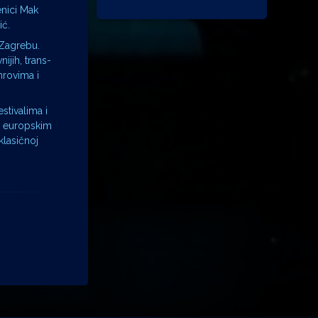
enici Mak
ić.
 Zagrebu.
ijih, trans-
nrovima i
stivalima i
m europskim
klasičnoj