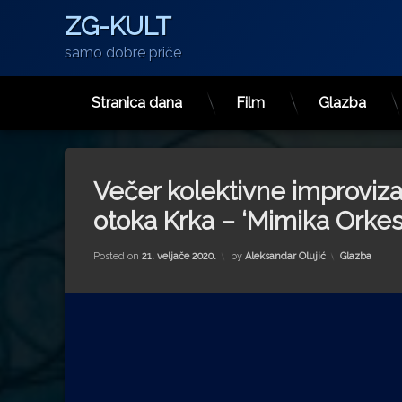
ZG-KULT
samo dobre priče
Stranica dana
Film
Glazba
Preskoči
na
sadržaj
Večer kolektivne improviza
otoka Krka – ‘Mimika Orkes
Kategorije:
Posted on
21. veljače 2020.
by
Aleksandar Olujić
Glazba