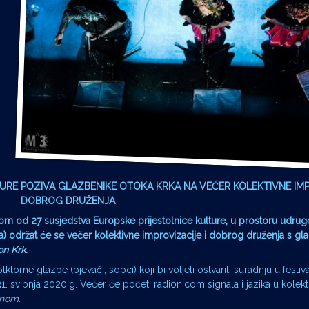
TURE POZIVA GLAZBENIKE OTOKA KRKA
NA VEČER KOLEKTIVNE IMP
DOBROG DRUŽENJA
nom od 27 susjedstva Europske prijestolnice kulture, u prostoru udruge
ka) održat će se večer kolektivne improvizacije i dobrog druženja s gl
on Krk
.
lklorne glazbe (pjevači, sopci) koji bi voljeli ostvariti suradnju u festi
. svibnja 2020.g. Večer će početi radionicom signala i jazika u kolekt
onom
.