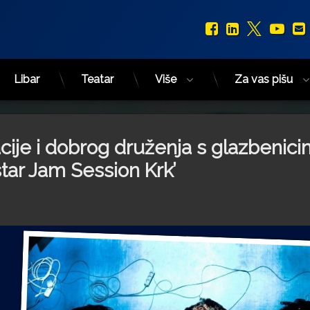
Facebook
LinkedIn
X.com
You
Libar
Teatar
Više
Za vas pišu
cije i dobrog druženja s glazbenici
tar Jam Session Krk’