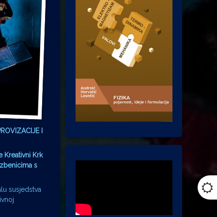
ROVIZACIJE I
 Kreativni Krk
azbenicima s
valu susjedstva
ivnoj