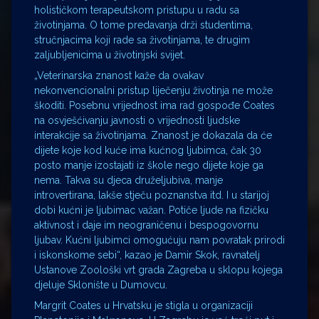
holističkom terapeutskom pristupu u radu sa
životinjama. O tome predavanja drži studentima,
stručnjacima koji rade sa životinjama, te drugim
zaljubljenicima u životinjski svijet.
„Veterinarska znanost kaže da ovakav
nekonvencionalni pristup liječenju životinja ne može
škoditi. Posebnu vrijednost ima rad gospođe Coates
na osvješćivanju javnosti o vrijednosti ljudske
interakcije sa životinjama. Znanost je dokazala da će
dijete koje kod kuće ima kućnog ljubimca, čak 30
posto manje izostajati iz škole nego dijete koje ga
nema. Takva su djeca druželjubiva, manje
introvertirana, lakše stječu poznanstva itd. I u starijoj
dobi kućni je ljubimac važan. Potiče ljude na fizičku
aktivnost i daje im neograničenu i bespogovornu
ljubav. Kućni ljubimci omogućuju nam povratak prirodi
i iskonskome sebi“, kazao je Damir Skok, ravnatelj
Ustanove Zoološki vrt grada Zagreba u sklopu kojega
djeluje Sklonište u Dumovcu.
Margrit Coates u Hrvatsku je stigla u organizaciji