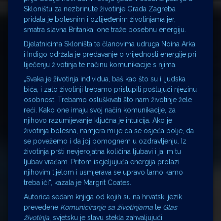
Skloništu za nezbrinute životinje Grada Zagreba
pridala je bolesnim i ozlijeđenim životinjama jer,
smatra slavna Britanka, one traže posebnu energiju.
Djelatnicima Skloništa te članovima udruga Noina Arka
i Indigo održala je predavanje o vrijednosti energije pri
liječenju životinja te načinu komunikacije s njima.
„Svaka je životinja individua, baš kao što su i ljudska
bića, i zato životinji trebamo pristupiti poštujući njezinu
osobnost. Trebamo osluškivati što nam životinje žele
reći. Kako one imaju svoj način komunikacije, za
njihovo razumijevanje ključna je intuicija. Ako je
životinja bolesna, namjera mi je da se osjeća bolje, da
se povežemo i da joj pomognem u ozdravljenju. Iz
životinja pršti nevjerojatna količina ljubavi i ja im tu
ljubav vraćam. Pritom iscjeljujuća energija prolazi
njihovim tijelom i usmjerava se upravo tamo kamo
treba ići“, kazala je Margrit Coates.
Autorica sedam knjiga od kojih su na hrvatski jezik
prevedene
Komuniciranje sa životinjama
te
Glas
životinja
, svjetsku je slavu stekla zahvaljujući