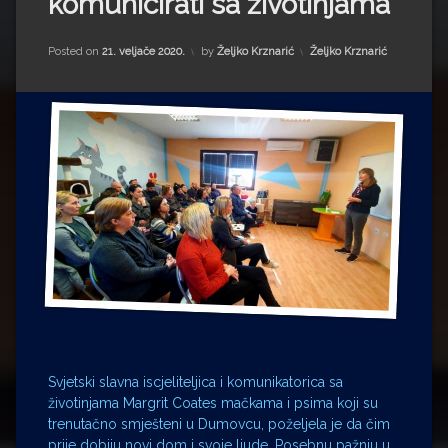
komunicirati sa životinjama
Impressum
Milenko Strižak
Drugi autori
Drugi autori
Kategorije:
Posted on
21. veljače 2020.
by
Željko Krznarić
Željko Krznarić
Matea Andrić
Ljiljana Lekanić-Kljaić
Željko Krznarić
Mario Lovreković
Miroslav Šantek
Svjetski slavna iscjeliteljica i komunikatorica sa
životinjama Margrit Coates mačkama i psima koji su
trenutačno smješteni u Dumovcu, poželjela je da čim
prije dobiju novi dom i svoje ljude. Posebnu pažnju u