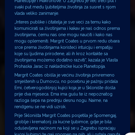
Planetopije i Makronove. U Zagrebu je već treći put i
svaki put među ljubiteljima životinja za susret s njom
vlada veliko zanimanje.
„Interes publike i čitatelja je sve veći za temu kako
komunicirati sa životinjama i kakav je naš odnos prema
životinjama, čemu nas one mogu naučiti i kako nas
mogu oplemeniti. Margrit Coates u prvom redu otvara
srce prema životinjama koristeći intuiciju i empatiju
koje su ljudima prirođene, ali ih kroz kontakte sa
životinjama možemo dodatno razviti“, kazala je Vlasta
Prohaska Jarac iz nakladničke kuće Planetopija.
Margrit Coates obišla je većinu životinja privremeno
smještenih u Dumovcu, no posebnu je pažnju pridala
Emi, četverogodišnjoj kujici koja je u Sklonište došla
prije dva mjeseca. Ema ima gušu te iz nepoznatog
razloga šepa na prednju desnu nogu. Naime, na
rendgenu se ne vidi uzrok.
Prije Skloništa Margrit Coates posjetila je Spomengaj,
groblje i krematorij za kućne ljubimce, gdje je bila
oduševljena načinom na koji se u Zagrebu ispraćaju
kućni ljubimci te gaji spomen na njih, ali i ostala ganuta