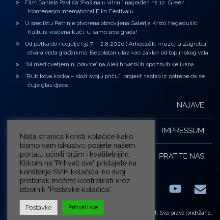
Film Daniela Pavlića ‘Prašina u vitrini’ nagrađen na 12. Green
Montenegro International Film Festivalu
U središtu Petrinje otvorena obnovljena Galerija Krsto Hegedušić:
Kultura vraćena kući, u samo srce grada!
Od petka do nedjelje (31.7. – 2.8.2026.) Arheološki muzej u Zagrebu
otvara vrata građanima: Besplatan ulaz kao zaklon od toplinskog vala
‘Ni med cvetjem ni pravice’ na Aleji hrvatskih sportskih velikana
“Rubikova kocka – složi svoju priču”, projekt nastao iz potrebe da se
čuje glas djece!
NAJAVE
IMPRESSUM
Naša stranica koristi kolačiće kako
bismo vam iskustvo posjete našem
portalu učinili bržim i kvalitetnijim.
PRATITE NAS
Klikom na "Prihvati sve" pristajete na
korištenje SVIH kolačića, no svoj
pristanak možete kontrolirati kroz
izbornik "Postavke kolačića".
Facebook
LinkedIn
YouTub
E-m
X.com
Postavke
Prihvati sve
© ZG-KULT. Sva prava pridržana.