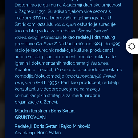
Diplomirao je glumu na Akademiji dramske umjetnosti
u Zagrebu 1991. Surađivao tijekom više sezona s
Teatrom
&TD
i na Dubrovačkim ljetnim igrama. U
Satiričkom kazalištu
Kerempuh
ostvario je suradnje
kao redatelj videa za predstave
Šepavi Jura od
Kravarskog
i
Metastaze
te kao redatelj i dramaturg
predstave
Od E do Z
. Na Radiju 101 od 1984. do 1995.
radio je kao urednik redakcije kulture, producent i
autor emisija, pisac, producent i redatelj reklama te
igranih i dokumentarnih radiodrama tj.
featurea
.
Koautor je i redatelj 12 epizoda pseudodokumentarne
komedije/dokukomedije (
mockumentaryja
)
Prekid
programa
(HRT, 1995.). Radi kao producent, redatelj i
konzultant u videoprodukcijama na razvoju
komunikacijskih strategija za međunarodne
organizacije u Ženevi.
Mladen Kerstner i Boris Svrtan:
GRUNTOVČANI
Redatelji:
Boris Svrtan
i Rajko Minković
Adaptacija:
Boris Svrtan