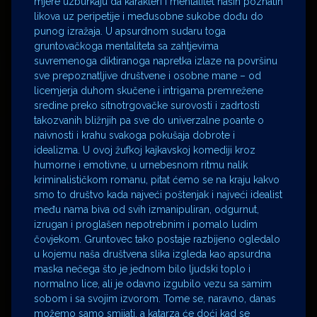
mjere uzburkaju da karakteri i mentalitet naših poznatih
likova uz peripetije i međusobne sukobe dođu do
punog izražaja. U apsurdnom sudaru toga
gruntovačkoga mentaliteta sa zahtjevima
suvremenoga diktiranoga napretka izlaze na površinu
sve prepoznatljive društvene i osobne mane – od
licemjerja duhom skučene i intrigama premrežene
sredine preko sitnotrgovačke surovosti i zadrtosti
takozvanih bližnjih pa sve do univerzalne poante o
naivnosti i krahu svakoga pokušaja dobrote i
idealizma. U ovoj žufkoj kajkavskoj komediji kroz
humorne i emotivne, u urnebesnom ritmu nalik
kriminalističkom romanu, pitat ćemo se na kraju kakvo
smo to društvo kada najveći poštenjak i najveći idealist
među nama biva od svih izmanipuliran, odgurnut,
izrugan i proglašen nepotrebnim i pomalo ludim
čovjekom. Gruntovec tako postaje razbijeno ogledalo
u kojemu naša društvena slika izgleda kao apsurdna
maska nečega što je jednom bilo ljudski toplo i
normalno lice, ali je odavno izgubilo vezu sa samim
sobom i sa svojim izvorom. Tome se, naravno, danas
možemo samo smijati, a katarza će doći kad se