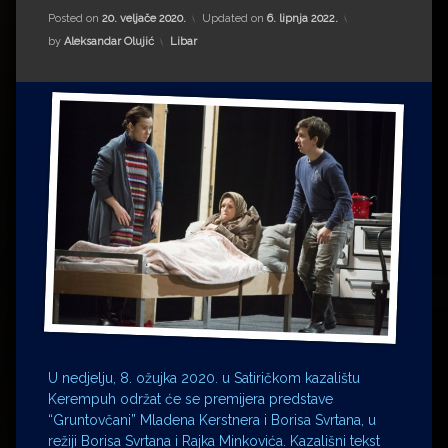
Impressum
Milenko Strižak
Posted on
20. veljače 2020.
Updated on
6. lipnja 2022.
Kategorije:
by
Aleksandar Olujić
Libar
Drugi autori
Drugi autori
Matea Andrić
Ljiljana Lekanić-Kljaić
Željko Krznarić
Mario Lovreković
Miroslav Šantek
U nedjelju, 8. ožujka 2020. u Satiričkom kazalištu
Kerempuh održat će se premijera predstave
“Gruntovčani” Mladena Kerstnera i Borisa Svrtana, u
režiji Borisa Svrtana i Rajka Minkovića. Kazališni tekst