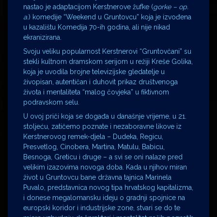
nastao je adaptacijom Kerstnerove žufke (
gorke – op.
a.
) komedije “Weekend u Gruntovcu” koja je izvođena
u kazalištu Komedija 70-ih godina, ali nije nikad
ekranizirana.
Svoju veliku popularnost Kerstnerovi “Gruntovčani” su
stekli kultnom dramskom serijom u režiji Kreše Golika,
koja je uvodila brojne televizijske gledatelje u
živopisan, autentičan i duhovit prikaz društvenoga
života i mentaliteta “malog čovjeka” u fiktivnom
podravskom selu.
U ovoj priči koja se događa u današnje vrijeme, u 21.
stoljeću, zatičemo poznate i nezaboravne likove iz
Kerstnerovog remek-djela – Dudeka, Regicu,
Presvetlog, Cinobera, Martina, Matulu, Babicu,
Besnoga, Greticu i druge – a svi se oni nalaze pred
velikim izazovima novoga doba. Kada u njihov miran
život u Gruntovcu bane državna tajnica Marinela
Puvalo, predstavnica novog tipa hrvatskog kapitalizma,
i donese megalomansku ideju o gradnji spojnice na
europski koridor i industrijske zone, stvari se do te