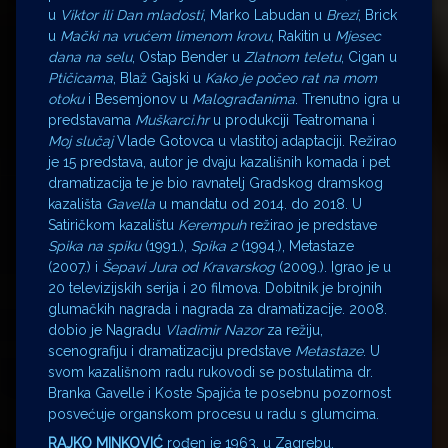
u
Viktor ili Dan mladosti
, Marko Labudan u
Brezi
, Brick
u
Mački na vrućem limenom krovu
, Rakitin u
Mjesec
dana na selu
, Ostap Bender u
Zlatnom teletu
, Cigan u
Ptičicama
, Blaž Gajski u
Kako je počeo rat na mom
otoku
i Besemjonov u
Malograđanima
. Trenutno igra u
predstavama
Muškarci.hr
u produkciji Teatromana i
Moj slučaj
Vlade Gotovca u vlastitoj adaptaciji. Režirao
je 15 predstava, autor je dvaju kazališnih komada i pet
dramatizacija te je bio ravnatelj Gradskog dramskog
kazališta
Gavella
u mandatu od 2014. do 2018. U
Satiričkom kazalištu
Kerempuh
režirao je predstave
Spika na spiku
(1991.),
Spika 2
(1994.), Metastaze
(2007.) i
Šepavi Jura od Kravarskog
(2009.). Igrao je u
20 televizijskih serija i 20 filmova. Dobitnik je brojnih
glumačkih nagrada i nagrada za dramatizacije. 2008.
dobio je Nagradu
Vladimir Nazor
za režiju,
scenografiju i dramatizaciju predstave
Metastaze
. U
svom kazališnom radu rukovodi se postulatima dr.
Branka Gavelle i Koste Spajića te posebnu pozornost
posvećuje organskom procesu u radu s glumcima.
RAJKO MINKOVIĆ
rođen je 1963. u Zagrebu.