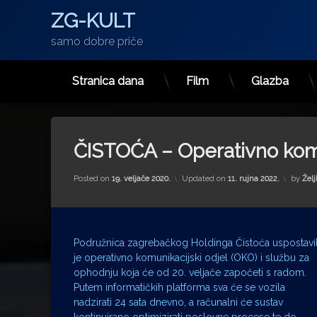
ZG-KULT
samo dobre priče
Stranica dana
Film
Glazba
Preskoči
na
sadržaj
ČISTOĆA – Operativno komu
Posted on
19. veljače 2020.
Updated on
11. rujna 2022.
by
Želj
Podružnica zagrebačkog Holdinga Čistoća uspostavi
je operativno komunikacijski odjel (OKO) i službu za
ophodnju koja će od 20. veljače započeti s radom.
Putem informatičkih platforma sva će se vozila
nadzirati 24 sata dnevno, a računalni će sustav