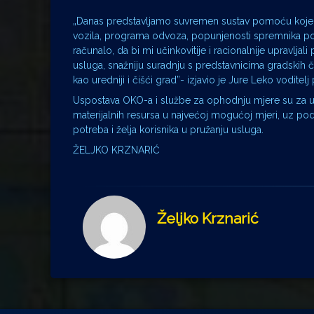
„Danas predstavljamo suvremen sustav pomoću kojeg u
vozila, programa odvoza, popunjenosti spremnika po
računalo, da bi mi učinkovitije i racionalnije upravlja
usluga, snažniju suradnju s predstavnicima gradskih 
kao uredniji i čišći grad”- izjavio je Jure Leko voditel
Uspostava OKO-a i službe za ophodnju mjere su za un
materijalnih resursa u najvećoj mogućoj mjeri, uz po
potreba i želja korisnika u pružanju usluga.
ŽELJKO KRZNARIĆ
Željko Krznarić