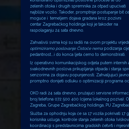
kontinuirano optimizirati poslovne procese te do
zelenih otoka i drugih spremnika za otpad upućivati
najbliže vozilo. Također, promptnije postupanje bit ć
moguće i temeljem dojava građana kroz pozivni
centar Zagrebačkog holdinga koji je također na
raspolaganju 24 sata dnevno.
Zahvalivši svima koji su radili na ovom projektu vrij
optimiziramo poslovanje Čistoće nema
podizanja cij
pedantnost….i do konca ljeta ćemo to demonstrirati.
Iz operativno komunikacijskog odjela putem internih a
svakodnevnih poslova prikupljanja otpada i stanja sp
senzorima za dojavu popunjenosti. Zahvaljujući javno
promptno donijeti odluku o optimizaciji programa o
OKO radi 24 sata dnevno, pružajući servisne informa
broj telefona 072 500 400 (cijena lokalnog poziva). 
Zagreba, Grupe Zagrebačkog holdinga, PU Zagrebač
Služba za ophodnju koja će sa 17 vozila pokrivati 17 gr
korisnika usluga, kontrole stanja zelenih otoka (viškov
koordinaciji s predstavnicima gradskih četvrti i mjesn