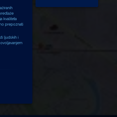
ažiranih
predlaže
a kvaliteta
emo prepoznati
 ljudskih i
adovoljavanjem