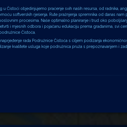
 Čistoći objedinjujemo praćenje svih naših resursa, od radnika, ang
moću softverskih rješenja. Rute pražnjenja spremnika od danas nam 
li poslovnim procesima. Naše optimalno planiranje i trud oko poboljšanj
četvrti i mjesnih odbora i pojačanu edukaciju prema građanima, svi ć
j podružnice Čistoća.
aprjeđenje rada Podružnice Čistoća s ciljem podizanja ekonomičnosti
dizanje kvalitete usluga koje podružnica pruža s prepoznavanjem i z