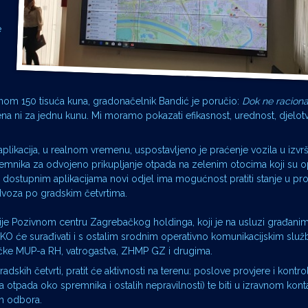
e
ednom 150 tisuća kuna, gradonačelnik Bandić je poručio:
Dok ne raciona
ena ni za jednu kunu. Mi moramo pokazati efikasnost, urednost, djelot
plikacija, u realnom vremenu, uspostavljeno je praćenje vozila u izvr
remnika za odvojeno prikupljanje otpada na zelenim otocima koji su o
 dostupnim aplikacijama novi odjel ima mogućnost pratiti stanje u pr
dvoza po gradskim četvrtima.
cije Pozivnom centru Zagrebačkog holdinga, koji je na usluzi građan
OKO će surađivati i s ostalim srodnim operativno komunikacijskim slu
ke MUP-a RH, vatrogastva, ZHMP GZ i drugima.
adskih četvrti, pratit će aktivnosti na terenu: poslove provjere i kontr
a otpada oko spremnika i ostalih nepravilnosti) te biti u izravnom konta
ih odbora.