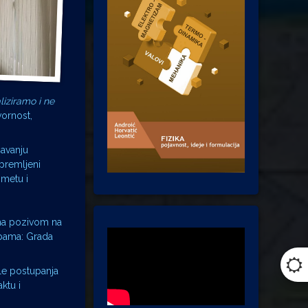
liziramo i ne
vornost,
šavanju
premljeni
ometu i
ima pozivom na
žbama: Grada
ole postupanja
ktu i