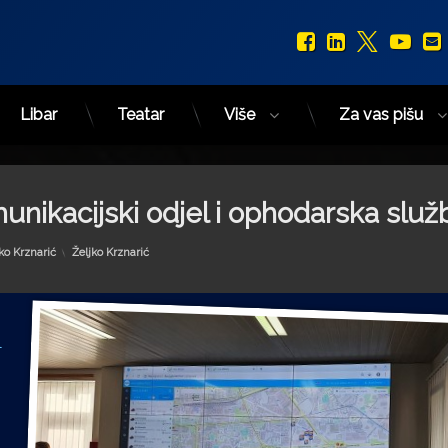
Facebook
LinkedIn
X.com
You
Libar
Teatar
Više
Za vas pišu
nikacijski odjel i ophodarska služ
Kategorije:
ko Krznarić
Željko Krznarić
l