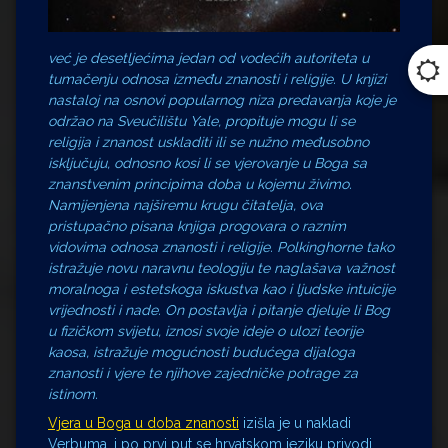
već je desetljećima jedan od vodećih autoriteta u
tumačenju odnosa između znanosti i religije. U knjizi
nastaloj na osnovi popularnog niza predavanja koje je
održao na Sveučilištu Yale, propituje mogu li se
religija i znanost uskladiti ili se nužno međusobno
isključuju, odnosno kosi li se vjerovanje u Boga sa
znanstvenim principima doba u kojemu živimo.
Namijenjena najširemu krugu čitatelja, ova
pristupačno pisana knjiga progovara o raznim
vidovima odnosa znanosti i religije. Polkinghorne tako
istražuje novu naravnu teologiju te naglašava važnost
moralnoga i estetskoga iskustva kao i ljudske intuicije
vrijednosti i nade. On postavlja i pitanje djeluje li Bog
u fizičkom svijetu, iznosi svoje ideje o ulozi teorije
kaosa, istražuje mogućnosti budućega dijaloga
znanosti i vjere te njihove zajedničke potrage za
istinom.
Vjera u Boga u doba znanosti
izišla je u nakladi
Verbuma, i po prvi put se hrvatskom jeziku privodi