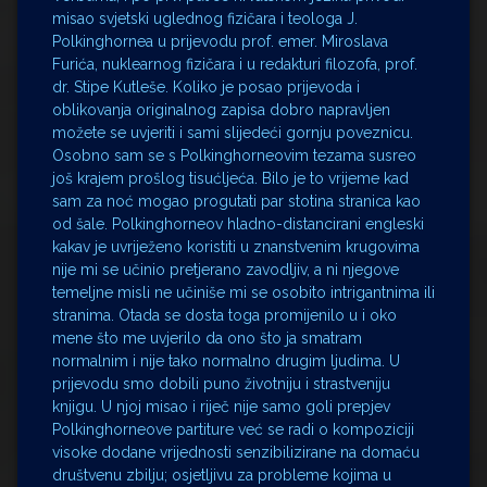
misao svjetski uglednog fizičara i teologa J.
Polkinghornea u prijevodu prof. emer. Miroslava
Furića, nuklearnog fizičara i u redakturi filozofa, prof.
dr. Stipe Kutleše. Koliko je posao prijevoda i
oblikovanja originalnog zapisa dobro napravljen
možete se uvjeriti i sami slijedeći gornju poveznicu.
Osobno sam se s Polkinghorneovim tezama susreo
još krajem prošlog tisućljeća. Bilo je to vrijeme kad
sam za noć mogao progutati par stotina stranica kao
od šale. Polkinghorneov hladno-distancirani engleski
kakav je uvriježeno koristiti u znanstvenim krugovima
nije mi se učinio pretjerano zavodljiv, a ni njegove
temeljne misli ne učiniše mi se osobito intrigantnima ili
stranima. Otada se dosta toga promijenilo u i oko
mene što me uvjerilo da ono što ja smatram
normalnim i nije tako normalno drugim ljudima. U
prijevodu smo dobili puno životniju i strastveniju
knjigu. U njoj misao i riječ nije samo goli prepjev
Polkinghorneove partiture već se radi o kompoziciji
visoke dodane vrijednosti senzibilizirane na domaću
društvenu zbilju; osjetljivu za probleme kojima u