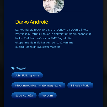
Darko Androić
Darko Androić rođen je u Sisku. Osnovnu i srednju školu
završio je u Petrinji. Stekao je doktorat prirodnih znanosti iz
fizike. Radi kao profesor na PMF Zagreb. Kao
eksperimentalni fizičar bavi se istraživanjima
subnukleonskih svojstava materije.
Tagged
John Polkinghorne
Međunarodni dan materinjeg jezika
Miroslav Furić
Stipe Kutleša
Verbum