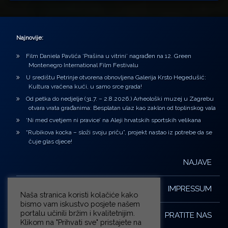
Najnovije:
Film Daniela Pavlića ‘Prašina u vitrini’ nagrađen na 12. Green
Montenegro International Film Festivalu
U središtu Petrinje otvorena obnovljena Galerija Krsto Hegedušić:
Kultura vraćena kući, u samo srce grada!
Od petka do nedjelje (31.7. – 2.8.2026.) Arheološki muzej u Zagrebu
otvara vrata građanima: Besplatan ulaz kao zaklon od toplinskog vala
‘Ni med cvetjem ni pravice’ na Aleji hrvatskih sportskih velikana
“Rubikova kocka – složi svoju priču”, projekt nastao iz potrebe da se
čuje glas djece!
NAJAVE
IMPRESSUM
Naša stranica koristi kolačiće kako
bismo vam iskustvo posjete našem
portalu učinili bržim i kvalitetnijim.
PRATITE NAS
Klikom na "Prihvati sve" pristajete na