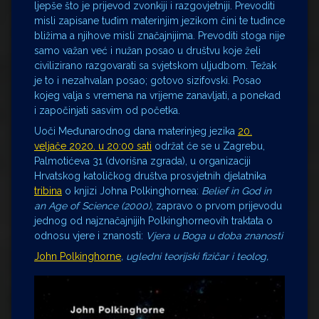
ljepše što je prijevod zvonkiji i razgovjetniji. Prevoditi
misli zapisane tuđim materinjim jezikom čini te tuđince
bližima a njihove misli značajnijima. Prevoditi stoga nije
samo važan već i nužan posao u društvu koje želi
civilizirano razgovarati sa svjetskom uljudbom. Težak
je to i nezahvalan posao; gotovo sizifovski. Posao
kojeg valja s vremena na vrijeme zanavljati, a ponekad
i započinjati sasvim od početka.
Uoči Međunarodnog dana materinjeg jezika
20.
veljače 2020. u 20:00 sati
održat će se u Zagrebu,
Palmotićeva 31 (dvorišna zgrada), u organizaciji
Hrvatskog katoličkog društva prosvjetnih djelatnika
tribina
o knjizi Johna Polkinghornea:
Belief in God in
an Age of Science (2000)
, zapravo o prvom prijevodu
jednog od najznačajnijih Polkinghorneovih traktata o
odnosu vjere i znanosti:
Vjera u Boga u doba znanosti
John Polkinghorne
, ugledni teorijski fizičar i teolog,