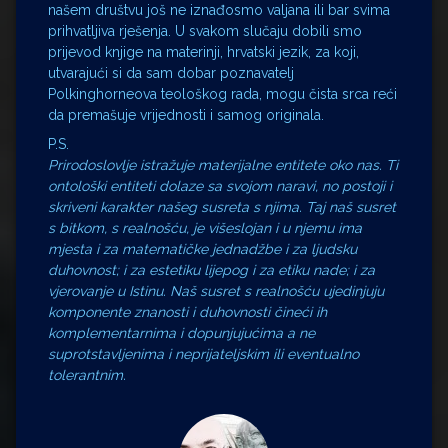
našem društvu još ne iznađosmo valjana ili bar svima
prihvatljiva rješenja. U svakom slučaju dobili smo
prijevod knjige na materinji, hrvatski jezik, za koji,
utvarajući si da sam dobar poznavatelj
Polkinghorneova teološkog rada, mogu čista srca reći
da premašuje vrijednosti i samog originala.
P.S.
Prirodoslovlje istražuje materijalne entitete oko nas. Ti
ontološki entiteti dolaze sa svojom naravi, no postoji i
skriveni karakter našeg susreta s njima. Taj naš susret
s bitkom, s realnošću, je višeslojan i u njemu ima
mjesta i za matematičke jednadžbe i za ljudsku
duhovnost; i za estetiku lijepog i za etiku nade; i za
vjerovanje u Istinu. Naš susret s realnošću ujedinjuju
komponente znanosti i duhovnosti čineći ih
komplementarnima i dopunjujućima a ne
suprotstavljenima i neprijateljskim ili eventualno
tolerantnim.