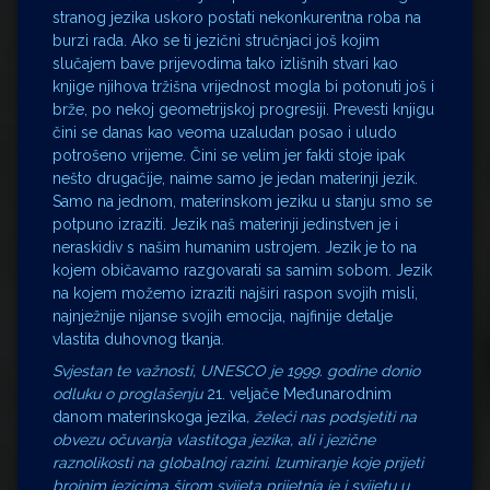
stranog jezika uskoro postati nekonkurentna roba na
burzi rada. Ako se ti jezični stručnjaci još kojim
slučajem bave prijevodima tako izlišnih stvari kao
knjige njihova tržišna vrijednost mogla bi potonuti još i
brže, po nekoj geometrijskoj progresiji. Prevesti knjigu
čini se danas kao veoma uzaludan posao i uludo
potrošeno vrijeme. Čini se velim jer fakti stoje ipak
nešto drugačije, naime samo je jedan materinji jezik.
Samo na jednom, materinskom jeziku u stanju smo se
potpuno izraziti. Jezik naš materinji jedinstven je i
neraskidiv s našim humanim ustrojem. Jezik je to na
kojem običavamo razgovarati sa samim sobom. Jezik
na kojem možemo izraziti najširi raspon svojih misli,
najnježnije nijanse svojih emocija, najfinije detalje
vlastita duhovnog tkanja.
Svjestan te važnosti, UNESCO je 1999. godine donio
odluku o proglašenju
21. veljače Međunarodnim
danom materinskoga jezika
, želeći nas podsjetiti na
obvezu očuvanja vlastitoga jezika, ali i jezične
raznolikosti na globalnoj razini. Izumiranje koje prijeti
brojnim jezicima širom svijeta prijetnja je i svijetu u