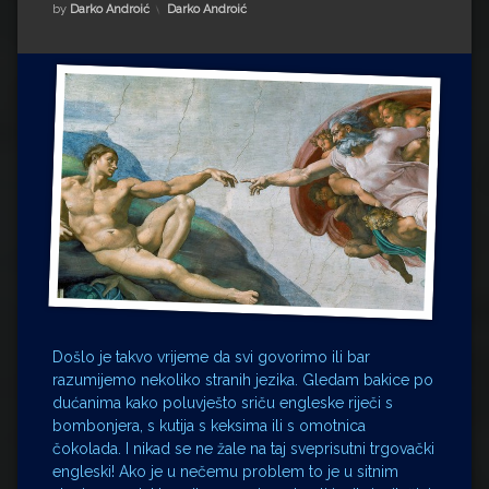
Impressum
Milenko Strižak
Kategorije:
by
Darko Androić
Darko Androić
Drugi autori
Drugi autori
Matea Andrić
Ljiljana Lekanić-Kljaić
Željko Krznarić
Mario Lovreković
Miroslav Šantek
Došlo je takvo vrijeme da svi govorimo ili bar
razumijemo nekoliko stranih jezika. Gledam bakice po
dućanima kako poluvješto sriču engleske riječi s
bombonjera, s kutija s keksima ili s omotnica
čokolada. I nikad se ne žale na taj sveprisutni trgovački
engleski! Ako je u nečemu problem to je u sitnim