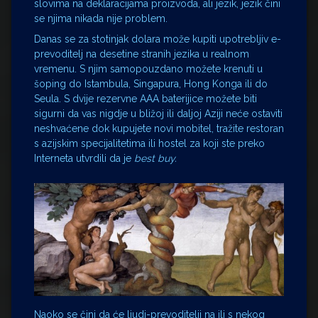
slovima na deklaracijama proizvoda, ali jezik, jezik čini
se njima nikada nije problem.
Danas se za stotinjak dolara može kupiti upotrebljiv e-
prevoditelj na desetine stranih jezika u realnom
vremenu. S njim samopouzdano možete krenuti u
šoping do Istambula, Singapura, Hong Konga ili do
Seula. S dvije rezervne AAA baterijice možete biti
sigurni da vas nigdje u bližoj ili daljoj Aziji neće ostaviti
neshvaćene dok kupujete novi mobitel, tražite restoran
s azijskim specijalitetima ili hostel za koji ste preko
Interneta utvrdili da je
best buy.
Naoko se čini da će ljudi-prevoditelji na ili s nekog