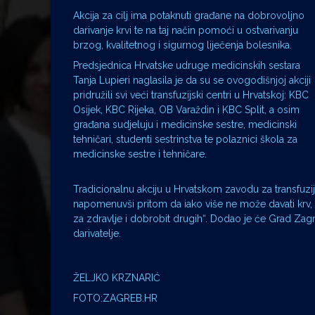
Akcija za cilj ima potaknuti građane na dobrovoljno
darivanje krvi te na taj način pomoći u ostvarivanju
brzog, kvalitetnog i sigurnog liječenja bolesnika.
Predsjednica Hrvatske udruge medicinskih sestara
Tanja Lupieri naglasila je da su se ovogodišnjoj akciji
pridružili svi veći transfuzijski centri u Hrvatskoj: KBC
Osijek, KBC Rijeka, OB Varaždin i KBC Split, a osim
građana sudjeluju i medicinske sestre, medicinski
tehničari, studenti sestrinstva te polaznici škola za
medicinske sestre i tehničare.
Tradicionalnu akciju u Hrvatskom zavodu za transfuzi
napomenuvši pritom da iako više ne može davati krv, m
za zdravlje i dobrobit drugih“. Dodao je će Grad Zagr
darivatelje.
ŽELJKO KRZNARIĆ
FOTO:ZAGREB.HR