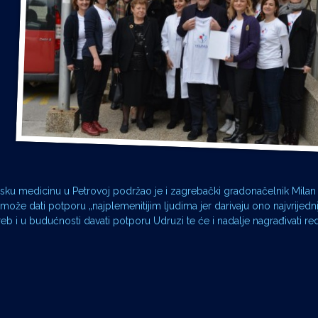
jsku medicinu u Petrovoj podržao je i zagrebački gradonačelnik Milan
ože dati potporu „najplemenitijim ljudima jer darivaju ono najvrijedni
eb i u budućnosti davati potporu Udruzi te će i nadalje nagrađivati re