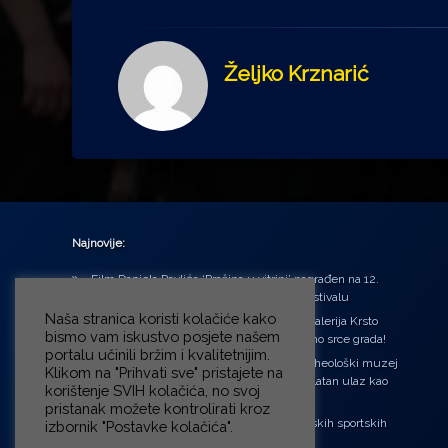
Željko Krznarić
Najnovije:
Film Daniela Pavlića ‘Prašina u vitrini’ nagrađen na 12.
Green Montenegro International Film Festivalu
Naša stranica koristi kolačiće kako
U središtu Petrinje otvorena obnovljena Galerija Krsto
bismo vam iskustvo posjete našem
Hegedušić: Kultura vraćena kući, u samo srce grada!
portalu učinili bržim i kvalitetnijim.
Od petka do nedjelje (31.7. – 2.8.2026.) Arheološki muzej
Klikom na "Prihvati sve" pristajete na
u Zagrebu otvara vrata građanima: Besplatan ulaz kao
korištenje SVIH kolačića, no svoj
zaklon od toplinskog vala
pristanak možete kontrolirati kroz
‘Ni med cvetjem ni pravice’ na Aleji hrvatskih sportskih
izbornik "Postavke kolačića".
velikana