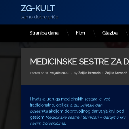
ZG-KULT
samo dobre priče
Stranica dana
Film
Glazba
Preskoči
na
sadržaj
MEDICINSKE SESTRE ZA 
Kategorije:
Posted on
11. veljače 2020.
by
Željko Krznarić
Željko Krznarić
Hrvatska udruga medicinskih sestara je, već
tradicionalno, obilježila
28. Svjetski dan
bolesnika
akcijom dobrovoljnog darivanja krvi pod
geslom
Medicinske sestre i tehničari – darujmo krv
našim bolesnicima.