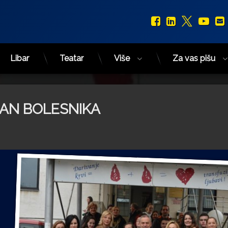
Facebook
LinkedIn
X.com
You
Libar
Teatar
Više
Za vas pišu
DAN BOLESNIKA