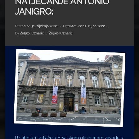
NATJECANJE ANTONIO
Impressum
Milenko Strižak
JANIGRO:
Drugi autori
Drugi autori
Posted on
31. siječnja 2020.
Updated on
11. rujna 2022.
Matea Andrić
Kategorije:
by
Željko Krznarić
Željko Krznarić
Ljiljana Lekanić-Kljaić
Željko Krznarić
Mario Lovreković
Miroslav Šantek
U subotu 1. veljače u Hrvatskom glazbenom zavodu s