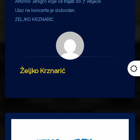
Antonio Janigro koje će trajati do 7. veljače.
Ulaz na koncerte je slobodan.
ŽELJKO KRZNARIĆ
Željko Krznarić