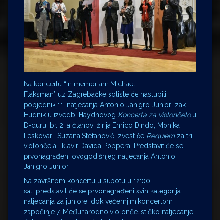
Na koncertu “In memoriam Michael
Flaksman” uz Zagrebačke soliste će nastupiti
pobjednik 11. natjecanja Antonio Janigro Junior Izak
Hudnik u izvedbi Haydnovog
Koncerta za violončelo
u
D-duru, br. 2, a članovi žirija Enrico Dindo, Monika
Leskovar i Suzana Stefanović izvest će
Requiem
za tri
violončela i klavir Davida Poppera. Predstavit će se i
prvonagrađeni ovogodišnjeg natjecanja Antonio
Janigro Junior.
Na završnom koncertu u subotu u 12:00
sati predstavit će se prvonagrađeni svih kategorija
natjecanja za juniore, dok večernjim koncertom
započinje 7. Međunarodno violončelističko natjecanje