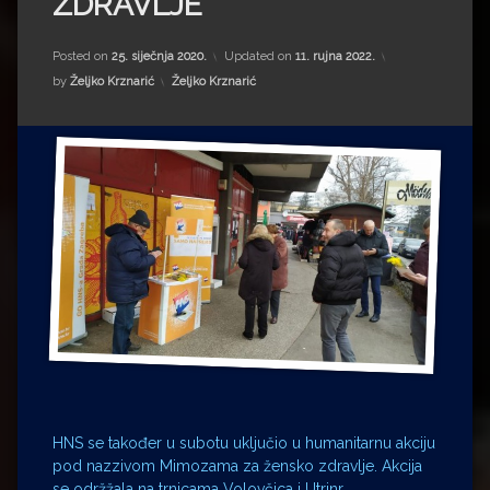
ZDRAVLJE“
Impressum
Milenko Strižak
Drugi autori
Drugi autori
Posted on
25. siječnja 2020.
Updated on
11. rujna 2022.
Kategorije:
by
Željko Krznarić
Željko Krznarić
Matea Andrić
Ljiljana Lekanić-Kljaić
Željko Krznarić
Mario Lovreković
Miroslav Šantek
HNS se također u subotu uključio u humanitarnu akciju
pod nazzivom Mimozama za žensko zdravlje. Akcija
se održžala na trnicama Volovčica i Utrinr.