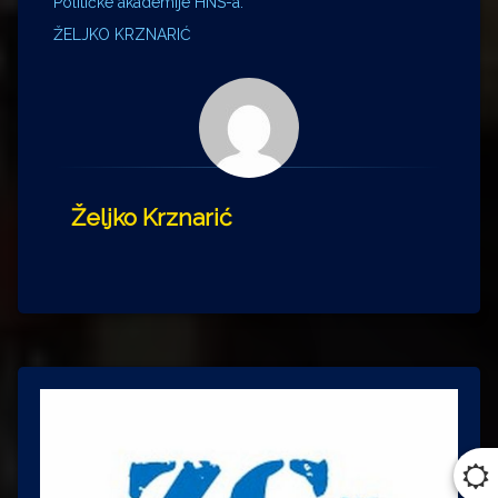
Političke akademije HNS-a.
ŽELJKO KRZNARIĆ
Željko Krznarić