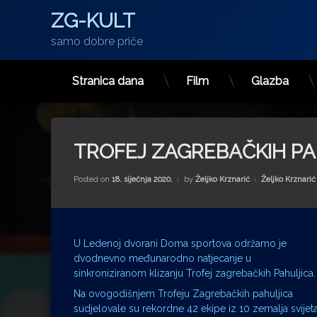
ZG-KULT
samo dobre priče
Stranica dana
Film
Glazba
Preskoči
na
sadržaj
TROFEJ ZAGREBAČKIH PA
Kategorije:
Posted on
18. siječnja 2020.
by
Željko Krznarić
Željko Krznarić
U Ledenoj dvorani Doma sportova održamo je
dvodnevno međunarodno natjecanje u
sinkroniziranom klizanju Trofej zagrebačkih Pahuljica.
Na ovogodišnjem Trofeju Zagrebačkih pahuljica
sudjelovale su rekordne 42 ekipe iz 10 zemalja svijet