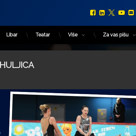
Facebook
LinkedIn
X.com
You
Libar
Teatar
Više
Za vas pišu
HULJICA
a