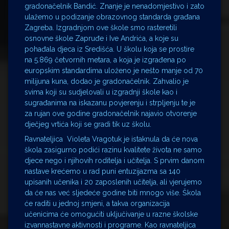
gradonačelnik Bandić. Znanje je nenadomjestivo i zato
ulažemo u podizanje obrazovnog standarda građana
Zagreba. Izgradnjom ove škole smo rasteretili
osnovne škole Zapruđe i Ive Andrića, a koje su
pohađala djeca iz Središća. U školu koja se prostire
na 5.869 četvornih metara, a koja je izgrađena po
europskim standardima uloženo je nešto manje od 70
milijuna kuna, dodao je gradonačelnik. Zahvalio je
svima koji su sudjelovali u izgradnji škole kao i
sugrađanima na iskazanu povjerenju i strpljenju te je
za rujan ove godine gradonačelnik najavio otvorenje
dječjeg vrtića koji se gradi tik uz školu.
Ravnateljica Violeta Vragotuk je istaknula da će nova
škola zasigurno podići razinu kvalitete života ne samo
djece nego i njihovi
h roditelja i učitelja. S prvim danom
nastave krećemo u rad puni entuzijazma sa 140
upisanih učenika i 20 zaposlenih učitelja, ali vjerujemo
da će nas već sljedeće godine biti mnogo više. Škola
će raditi u jednoj smjeni, a takva organizacija
učenicima će omogućiti uključivanje u razne školske
izvannastavne aktivnosti i programe. Kao ravnateljica