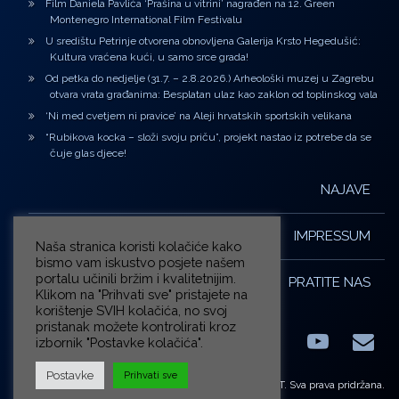
Film Daniela Pavlića ‘Prašina u vitrini’ nagrađen na 12. Green
Montenegro International Film Festivalu
U središtu Petrinje otvorena obnovljena Galerija Krsto Hegedušić:
Kultura vraćena kući, u samo srce grada!
Od petka do nedjelje (31.7. – 2.8.2026.) Arheološki muzej u Zagrebu
otvara vrata građanima: Besplatan ulaz kao zaklon od toplinskog vala
‘Ni med cvetjem ni pravice’ na Aleji hrvatskih sportskih velikana
“Rubikova kocka – složi svoju priču”, projekt nastao iz potrebe da se
čuje glas djece!
NAJAVE
IMPRESSUM
Naša stranica koristi kolačiće kako
bismo vam iskustvo posjete našem
portalu učinili bržim i kvalitetnijim.
PRATITE NAS
Klikom na "Prihvati sve" pristajete na
korištenje SVIH kolačića, no svoj
pristanak možete kontrolirati kroz
izbornik "Postavke kolačića".
Facebook
LinkedIn
YouTub
E-m
X.com
Postavke
Prihvati sve
© ZG-KULT. Sva prava pridržana.