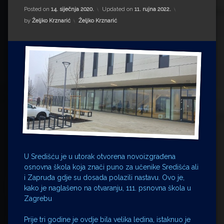
Impressum
Milenko Strižak
Posted on
14. siječnja 2020.
Updated on
11. rujna 2022.
Kategorije:
by
Željko Krznarić
Željko Krznarić
Drugi autori
Drugi autori
Matea Andrić
Ljiljana Lekanić-Kljaić
Željko Krznarić
Mario Lovreković
Miroslav Šantek
U Središću je u utorak otvorena novoizgrađena
osnovna škola koja znači puno za učenike Središća ali
i Zapruđa gdje su dosada polazili nastavu. Ovo je,
kako je naglašeno na otvaranju, 111. psnovna škola u
Zagrebu
Prije tri godine je ovdje bila velika ledina, istaknuo je