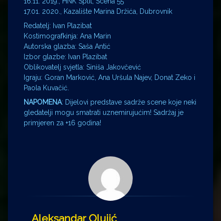
16.11. 2019., HNK Split, Scena 55
17.01. 2020., Kazalište Marina Držića, Dubrovnik
Redatelj: Ivan Plazibat
Kostimografkinja: Ana Marin
Autorska glazba: Saša Antić
Izbor glazbe: Ivan Plazibat
Oblikovatelj svjetla: Siniša Jakovčević
Igraju: Goran Marković, Ana Uršula Najev, Donat Zeko i
Paola Kuvačić.
NAPOMENA
: Dijelovi predstave sadrže scene koje neki
gledatelji mogu smatrati uznemirujućim! Sadržaj je
primjeren za +16 godina!
Aleksandar Olujić