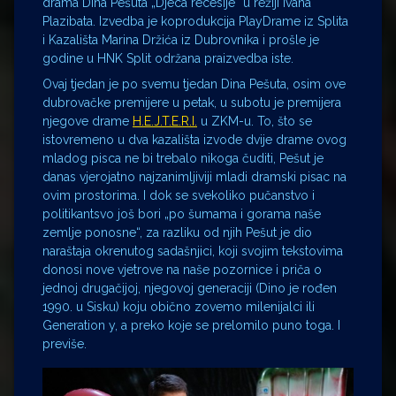
drama Dina Pešuta „Djeca recesije“ u režiji Ivana
Plazibata. Izvedba je koprodukcija PlayDrame iz Splita
i Kazališta Marina Držića iz Dubrovnika i prošle je
godine u HNK Split održana praizvedba iste.
Ovaj tjedan je po svemu tjedan Dina Pešuta, osim ove
dubrovačke premijere u petak, u subotu je premijera
njegove drame
H.E.J.T.E.R.I.
u ZKM-u. To, što se
istovremeno u dva kazališta izvode dvije drame ovog
mladog pisca ne bi trebalo nikoga čuditi, Pešut je
danas vjerojatno najzanimljiviji mladi dramski pisac na
ovim prostorima. I dok se svekoliko pučanstvo i
politikantsvo još bori „po šumama i gorama naše
zemlje ponosne“, za razliku od njih Pešut je dio
naraštaja okrenutog sadašnjici, koji svojim tekstovima
donosi nove vjetrove na naše pozornice i priča o
jednoj drugačijoj, njegovoj generaciji (Dino je rođen
1990. u Sisku) koju obično zovemo milenijalci ili
Generation y, a preko koje se prelomilo puno toga. I
previše.