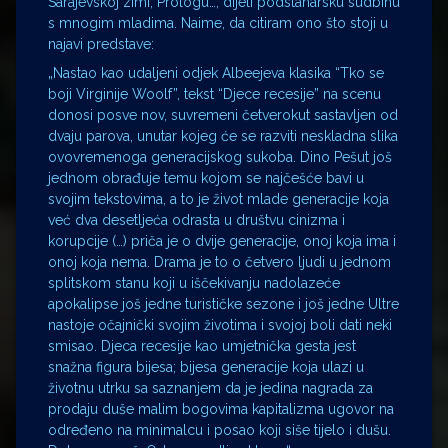
Sarajevskoj zimi, Prologu…, dijeli podstanarsku sudbinu
s mnogim mladima. Naime, da citiram ono što stoji u
najavi predstave:
„Nastao kao udaljeni odjek Albeejeva klasika “Tko se
boji Virginije Woolf”, tekst “Djece recesije” na scenu
donosi posve nov, suvremeni četverokut sastavljen od
dvaju parova, unutar kojeg će se razviti neskladna slika
ovovremenoga generacijskog sukoba. Dino Pešut još
jednom obrađuje temu kojom se najčešće bavi u
svojim tekstovima, a to je život mlade generacije koja
već dva desetljeća odrasta u društvu cinizma i
korupcije (…) priča je o dvije generacije, onoj koja ima i
onoj koja nema. Drama je to o četvero ljudi u jednom
splitskom stanu koji u iščekivanju nadolazeće
apokalipse još jedne turističke sezone i još jedne Ultre
nastoje očajnički svojim životima i svojoj boli dati neki
smisao. Djeca recesije kao umjetnička gesta jest
snažna figura bijesa; bijesa generacije koja ulazi u
životnu utrku sa saznanjem da je jedina nagrada za
prodaju duše malim bogovima kapitalizma ugovor na
određeno na minimalcu i posao koji siše tijelo i dušu.