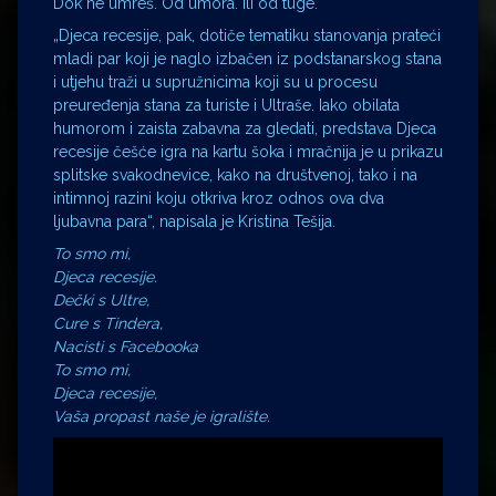
Dok ne umreš. Od umora. Ili od tuge.“
„Djeca recesije, pak, dotiče tematiku stanovanja prateći
mladi par koji je naglo izbačen iz podstanarskog stana
i utjehu traži u supružnicima koji su u procesu
preuređenja stana za turiste i Ultraše. Iako obilata
humorom i zaista zabavna za gledati, predstava Djeca
recesije češće igra na kartu šoka i mračnija je u prikazu
splitske svakodnevice, kako na društvenoj, tako i na
intimnoj razini koju otkriva kroz odnos ova dva
ljubavna para“, napisala je Kristina Tešija.
To smo mi,
Djeca recesije.
Dečki s Ultre,
Cure s Tindera,
Nacisti s Facebooka
To smo mi,
Djeca recesije,
Vaša propast naše je igralište.