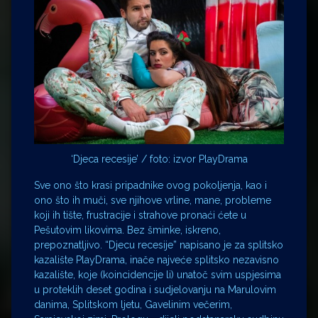
‘Djeca recesije’ / foto: izvor PlayDrama
Sve ono što krasi pripadnike ovog pokoljenja, kao i
ono što ih muči, sve njihove vrline, mane, probleme
koji ih tište, frustracije i strahove pronaći ćete u
Pešutovim likovima. Bez šminke, iskreno,
prepoznatljivo. “Djecu recesije” napisano je za splitsko
kazalište PlayDrama, inače najveće splitsko nezavisno
kazalište, koje (koincidencije li) unatoč svim uspjesima
u proteklih deset godina i sudjelovanju na Marulovim
danima, Splitskom ljetu, Gavelinim večerim,