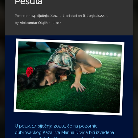
Pešuta
Impressum
Milenko Strižak
Drugi autori
Drugi autori
Posted on
14. siječnja 2020.
Updated on
6. lipnja 2022.
Kategorije:
by
Aleksandar Olujić
Libar
Matea Andrić
Ljiljana Lekanić-Kljaić
Željko Krznarić
Mario Lovreković
Miroslav Šantek
U petak, 17. siječnja 2020., će na pozornici
dubrovačkog Kazališta Marina Držića biti izvedena