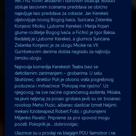
već i niz novih, aktualnih i duhovitih situacija. Budući
obiluje lascivnim scenama predstava se obično
najavljuje kao predstava za odrasle. Jan Kerekeš
utjelovljuje novog Bogog Ivača, Sunčana Zelenika
Konjević Miciku, Ljubomir Kerekeš i Marija Krpan
glume roditelje Bogog Ivača, a Fičfirič je Igor Baksa.
Redatelj je Ljubomir Kerekeš, a glumica Sunčana
Zelenika Konjević je za ulogu Micike na VII.
Gumbekovim danima dobila nagradu za najbolju
žensku ulogu.
Najnovija komedija Kerekesh Teatra bavi se
deficitarnim zanimanjem – grobarima. U selu
Strahlinec, direktor Puh je otvorio vrata pogrebnog
poduzeća i mrtvačnice “Pokopaj me nježno”. Uz
njegovog, na sve načine ograničenog aisitenta, Mišaka,
na javni natječaj za posao grobara javili su se: bosanac
rovokop Meho Puzić, albanac slastičar Izmet Haljimi,
mekani fizioterapeut Robert Fotić i gluhonijemi
Miljenko Pavelić. Pripreme za prvi spovod mogu
početi. Pokojnik je…..dobrovoljac.
Ulaznice su u prodaji na blagajni POU Samobor i na