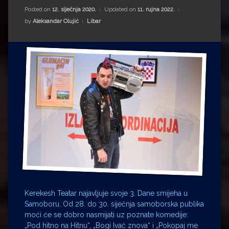
Impressum
Milenko Strižak
Posted on
12. siječnja 2020.
Updated on
11. rujna 2022.
Kategorije:
by
Aleksandar Olujić
Libar
Drugi autori
Drugi autori
Matea Andrić
Ljiljana Lekanić-Kljaić
Željko Krznarić
Mario Lovreković
Miroslav Šantek
Kerekesh Teatar najavljuje svoje 3. Dane smijeha u
Samoboru. Od 28. do 30. siječnja samoborska publika
moći će se dobro nasmijati uz poznate komedije:
„Pod hitno na Hitnu“, „Bogi Ivač znova“ i „Pokopaj me