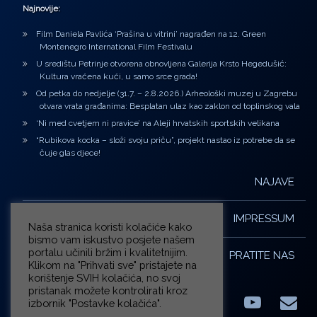
Najnovije:
Film Daniela Pavlića ‘Prašina u vitrini’ nagrađen na 12. Green
Montenegro International Film Festivalu
U središtu Petrinje otvorena obnovljena Galerija Krsto Hegedušić:
Kultura vraćena kući, u samo srce grada!
Od petka do nedjelje (31.7. – 2.8.2026.) Arheološki muzej u Zagrebu
otvara vrata građanima: Besplatan ulaz kao zaklon od toplinskog vala
‘Ni med cvetjem ni pravice’ na Aleji hrvatskih sportskih velikana
“Rubikova kocka – složi svoju priču”, projekt nastao iz potrebe da se
čuje glas djece!
NAJAVE
IMPRESSUM
Naša stranica koristi kolačiće kako
bismo vam iskustvo posjete našem
portalu učinili bržim i kvalitetnijim.
PRATITE NAS
Klikom na "Prihvati sve" pristajete na
korištenje SVIH kolačića, no svoj
pristanak možete kontrolirati kroz
izbornik "Postavke kolačića".
Facebook
LinkedIn
YouTub
E-m