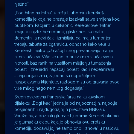
nježno“.
„Pod hitno na Hitnu“ u režiji Ljubomira Kerekeša,
komedija je koja ne prestaje izazivati salve smijeha kod
publikom. Pacijenti u čekaonici Kerekešove “Hitne”
imaju picajzle, hemeroide, gliste, neki su malo
dementni, a neki čak i izmišljaju da imaju tumor jer
trebaju tablete za žgaravicu, odnosno kako vele u
Kerekesh Teatru: „U našoj hitnoj prevladavaju manje
hitni slučajevi. Više se radi o bukvalnim slučajevima
hitnosti, baziranih na vlastitom mišljenju tumačenja
bolesti. Iznenadni napadaji bolesti kao i nedefinirana
stanja organizma, zajedno sa nepoželjnim
nuspojavama klijentele, razlogom su odigravanja ovog
više milog nego nemilog događaja.“
Srednjovjekovna francuska farsa na kajkavskom
dijalektu „Bogi Ivač“ jedna je od najpoznatijih, najbolje
posjećenih i najdugotrajnijih predstava HNK-a u
Varaždinu, a poznati glumac Ljubomir Kerekeš okupio
je glumačku ekipu koja je obnovila ovu erotsku
komediju dodavši joj ne samo ono „znova“ u naslovu,