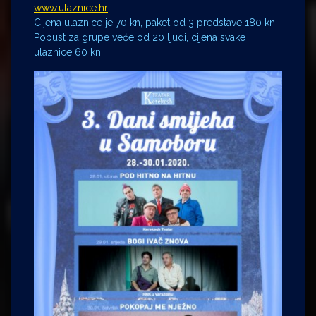
www.ulaznice.hr
Cijena ulaznice je 70 kn, paket od 3 predstave 180 kn
Popust za grupe veće od 20 ljudi, cijena svake
ulaznice 60 kn