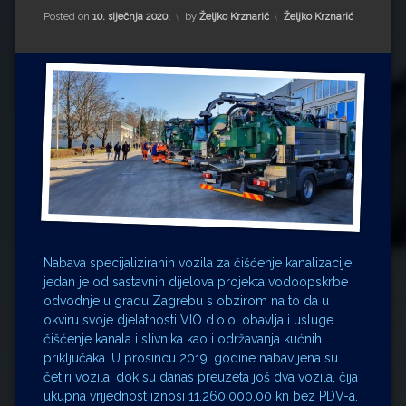
Impressum
Milenko Strižak
Kategorije:
Posted on
10. siječnja 2020.
by
Željko Krznarić
Željko Krznarić
Drugi autori
Drugi autori
Matea Andrić
Ljiljana Lekanić-Kljaić
Željko Krznarić
Mario Lovreković
Nabava specijaliziranih vozila za čišćenje kanalizacije
Miroslav Šantek
jedan je od sastavnih dijelova projekta vodoopskrbe i
odvodnje u gradu Zagrebu s obzirom na to da u
okviru svoje djelatnosti VIO d.o.o. obavlja i usluge
čišćenje kanala i slivnika kao i održavanja kućnih
priključaka. U prosincu 2019. godine nabavljena su
četiri vozila, dok su danas preuzeta još dva vozila, čija
ukupna vrijednost iznosi ‪11.260.000‬,00 kn bez PDV-a.