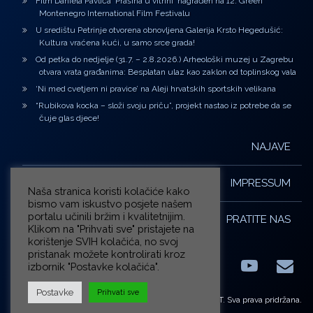
Film Daniela Pavlića ‘Prašina u vitrini’ nagrađen na 12. Green
Montenegro International Film Festivalu
U središtu Petrinje otvorena obnovljena Galerija Krsto Hegedušić:
Kultura vraćena kući, u samo srce grada!
Od petka do nedjelje (31.7. – 2.8.2026.) Arheološki muzej u Zagrebu
otvara vrata građanima: Besplatan ulaz kao zaklon od toplinskog vala
‘Ni med cvetjem ni pravice’ na Aleji hrvatskih sportskih velikana
“Rubikova kocka – složi svoju priču”, projekt nastao iz potrebe da se
čuje glas djece!
NAJAVE
IMPRESSUM
Naša stranica koristi kolačiće kako
bismo vam iskustvo posjete našem
portalu učinili bržim i kvalitetnijim.
PRATITE NAS
Klikom na "Prihvati sve" pristajete na
korištenje SVIH kolačića, no svoj
pristanak možete kontrolirati kroz
izbornik "Postavke kolačića".
Facebook
LinkedIn
YouTub
E-m
X.com
Postavke
Prihvati sve
© ZG-KULT. Sva prava pridržana.