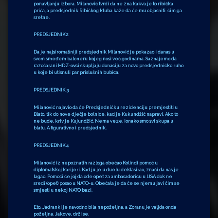
ponavljanju izbora. Milanović tvrdi da ne zna kakva je to ribička
priča, a predsjednik Ribičkog kluba kaže da će mu objasniti čim ga
sretne.
PREDSJEDNIK 2
Da je najsiromašniji predsjednik Milanović je pokazao i danas u
svom smeđem baloneru kojeg nosi već godinama. Saznajemo da
razočarani HDZ-ovci skupljaju donaciju za novo predsjedničko ruho
u koje bi utisnuli par prislušnih bubica.
PREDSJEDNIK 3
Milanović najavio da će Predsjedničku rezidenciju premjestiti u
Blato, tik do nove dječje bolnice, kad je Kukundžić napravi. Ako to
ne bude, kriv je Kujundžić. Nema veze. Ionako smo svi skupa u
blatu. A figurativno i predsjednik.
PREDSJEDNIK 4
Milanović iz nepoznatih razloga obećao Kolindi pomoć u
diplomatskoj karijeri. Kad ju je u duelu deklasirao, znači da nas je
lagao. Pomoći će joj da ode opet za ambasadoricu u USA dok ne
sredi (opet) posao u NATO-u. Obećala je da će se njemu javi čim se
smjesti u nekoj NATO bazi.
Eto, Jadranki je navodno bila nepoželjna, a Zoranu je valjda onda
poželjna. Jakove, drži se.