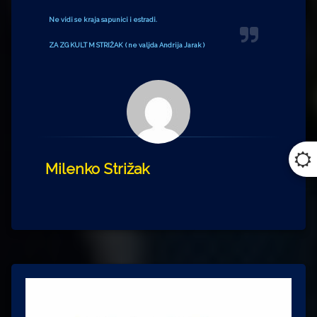
Ne vidi se kraja sapunici i estradi.
ZA ZG KULT M STRIŽAK ( ne valjda Andrija Jarak )
Milenko Strižak