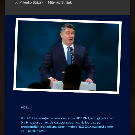
Impressum
Milenko Strižak
Kategorije:
by
Milenko Strižak
Milenko Strižak
Drugi autori
Drugi autori
Matea Andrić
Ljiljana Lekanić-Kljaić
Željko Krznarić
Mario Lovreković
Miroslav Šantek
HDZ 2
Prvi HDZ se oslanjao na nekakvu parolu HDZ ZNA, a drugi je trebao
biti Hrvatska demokratska superzajednica. Na kraju su se
predomislili i jednostavno, da se rimuje s HDZ ZNA, ovaj novi Škorin
HDZ je HDZ DVA…