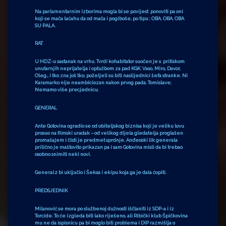
Na parlamentarnim izborima mogla bi se povijest ponoviti pa oni
koji se mača laćahu da od mača i pogiboše, po tipu ; OBA, OBA, OBA
SU PALA.
RAT
U HDZ-u sastanak na vrhu. Tvrdi kohabitator suočen je s pritiskom
unutarnjih neprijatelja i optužbom za pad KGK. Vaso, Miro, Davor,
Oleg… i tko zna još tko, poželjeli su biti naslijednici šefa stranke. Ni
Karamarko nije neambiciozan nakon prvog pada. Tomislave;
Nemamo više precjednicu.
GENERAL
Ante Gotovina ogradio se od obiteljskog biznisa koji je veliku lovu
prosuo na filmski uradak – od velikog dijela gledatelja proglašen
promašajem i čisti je predmet sprdnje. Anđeoski lik generala
prilično je maštovito prikazan pa i sam Gotovina misli da bi trebao
osobno snimiti neki novi.
General 2 bi uključio i Šeksa i ekipu koja ga je dala ćopiti.
PREDSJEDNIK
Milanović se mora po službenoj dužnosti iščlaniti iz SDP-a i iz
Torcide. To će izgleda biti lako riješeno, ali Ribički klub Špičkovina
mu ne da ispisnicu pa bi moglo biti problema i DIP razmišlja o