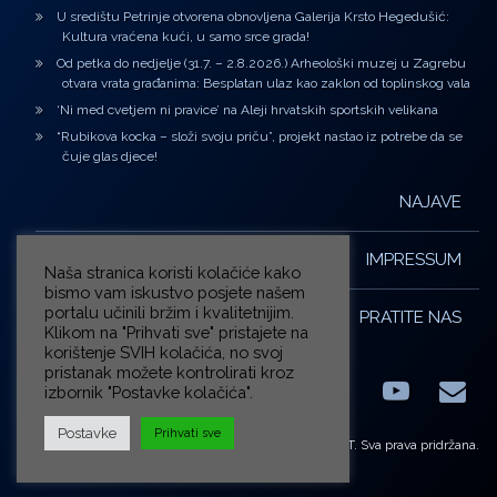
U središtu Petrinje otvorena obnovljena Galerija Krsto Hegedušić:
Kultura vraćena kući, u samo srce grada!
Od petka do nedjelje (31.7. – 2.8.2026.) Arheološki muzej u Zagrebu
otvara vrata građanima: Besplatan ulaz kao zaklon od toplinskog vala
‘Ni med cvetjem ni pravice’ na Aleji hrvatskih sportskih velikana
“Rubikova kocka – složi svoju priču”, projekt nastao iz potrebe da se
čuje glas djece!
NAJAVE
IMPRESSUM
Naša stranica koristi kolačiće kako
bismo vam iskustvo posjete našem
portalu učinili bržim i kvalitetnijim.
PRATITE NAS
Klikom na "Prihvati sve" pristajete na
korištenje SVIH kolačića, no svoj
pristanak možete kontrolirati kroz
izbornik "Postavke kolačića".
Facebook
LinkedIn
YouTub
E-m
X.com
Postavke
Prihvati sve
© ZG-KULT. Sva prava pridržana.