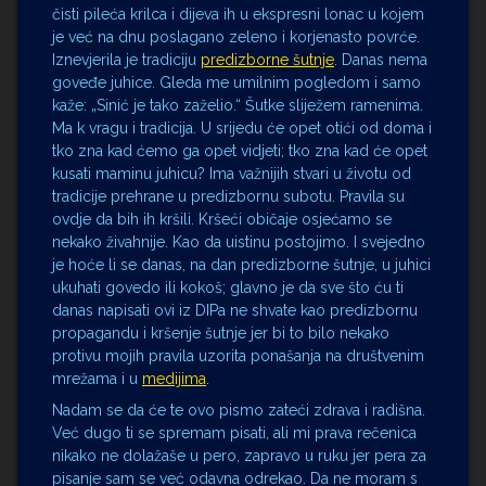
čisti pileća krilca i dijeva ih u ekspresni lonac u kojem
je već na dnu poslagano zeleno i korjenasto povrće.
Iznevjerila je tradiciju
predizborne šutnje
. Danas nema
goveđe juhice. Gleda me umilnim pogledom i samo
kaže: „Sinić je tako zaželio.“ Šutke sliježem ramenima.
Ma k vragu i tradicija. U srijedu će opet otići od doma i
tko zna kad ćemo ga opet vidjeti; tko zna kad će opet
kusati maminu juhicu? Ima važnijih stvari u životu od
tradicije prehrane u predizbornu subotu. Pravila su
ovdje da bih ih kršili. Kršeći običaje osjećamo se
nekako živahnije. Kao da uistinu postojimo. I svejedno
je hoće li se danas, na dan predizborne šutnje, u juhici
ukuhati govedo ili kokoš; glavno je da sve što ću ti
danas napisati ovi iz DIPa ne shvate kao predizbornu
propagandu i kršenje šutnje jer bi to bilo nekako
protivu mojih pravila uzorita ponašanja na društvenim
mrežama i u
medijima
.
Nadam se da će te ovo pismo zateći zdrava i radišna.
Već dugo ti se spremam pisati, ali mi prava rečenica
nikako ne dolažaše u pero, zapravo u ruku jer pera za
pisanje sam se već odavna odrekao. Da ne moram s