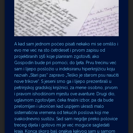
A kad sam jednom počeo pisati nekako mi se omililo i
evo me već na sto četrdeset i prvom zapisu od
projektiranih 156 koje planiram zgotoviti, ako
Gospodin bude pri pomoći, do ljeta. Prvu trećinu već
sam i lijepo posložio u indeksiranu hiperknjižicu koju
nazvah „Stari pas“ zapravo „Teško je starom psu naučiti
nove trikove“. S jeseni smo ga i lijepo prezentirali u
petrinjskoj gradskoj knjižnici, za mene osobno, prvom
i pravom ishodišnom mjestu ove avanture. Drugi dio,
uglavnom zgotovljen, čeka finalni izbor, pa da bude
prelomljen i ukoričen kad uspijem ukrasti malo
sistematična vremena od tekućih poslova koji me
svakodnevno sustižu. Sad sam negdje preko polovice
trećeg dijela i gotovo mi je već moguće sagledati
kraja. Konca skoro baš onakva kakvog sam u samom