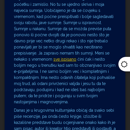
početku i zamislio. No tu se ujedno skriva i moja
najveća sumnja. Uobičajeno je da se čovjeku s
vremenom, kad počne preispitivati i bolje sagledavati
svoju rabotu, jave sumnje. Sumnje u ispravnost.
Sumnje u nakanu. Sumnje da se možda previše puta
ponovio ili počne dvojiti da je ponovio nešto što je
davno prije već netko drugi rekao i što nije trebalo
ponavljati jer bi se moglo shvatiti kao necitirano
prepisivanje. Ja zapravo nemam tih sumnji. Meni se
nekako s vremenom
sve ispisano
čini čak i nešto
boljim nego u trenutku kad sam to obznanjivao svojim
e-prijateljima. I ne samo boljim već i kompletnijim i
kompaktnijim. Ima nešto odanih čitatelja koji pohvališe
moj trud, ali odani privrženici valjda i jesu tu da te
podržavaju, podupiru i kad ne ideš baš najboljim
putem; da te pridrže i poguraju u svim tvojim
nastojanjima i magnovenjima.
Danas je u krugovima kulturnjaka običaj da svako sebi
piše recenzije, pa onda često knjige, izložbe ili
kazališne predstave budu ocjenjivane onako kako ih je
sam pisac, autor ili kreator htio predstaviti ili postaviti, a