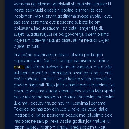
vremena na vrijeme potpisivati studentske indekse ili
nešto zaokružiti opet bih postao pismen, to jest
nepismen, kao u prvim godinama svoga života. I evo,
sad sam spreman; ove posebne subote kojom
običavam, kao uostalom i svi ostali smjerni ljudi,
šutjeti. Suzdržavajući se od govorenja pišem pismo
koje sam odavna nakanio pisati, ali mi nekako uvijek
bijaše uz ruku.
Ima točno osamnaest mjeseci otkako podlegoh
nagovoru starih školskih kolega da pišem za njihov
portal
koji eto pokušava biti malo zabavan, malo više
kulturan i ponešto informativan, a sve da bi se na neki
način sačuvali kontakti i veze koje je vrijeme naveliko
počelo nagrizati. Tako je to s nama provincijalcima. Na
prvim godinama studija začaraju nas svjetla Metropole
pa se rastrčimo naokolo u potrazi za novim: za novim
ljudima i poslovima, za novim ljubavima i ženama.
Pokojeg od nas zov odvuče u neke još veće, dalje
metropole, pa se posvema odalećimo; otuđimo dok
nas opet ne sakupi neka visoka godišnjica mature ili
izbori. Opet u rodnom gradu, pred školom u koju