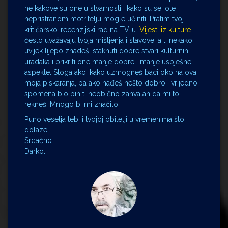
ne kakove su one u stvarnosti i kako su se iole
nepristranom motritelju mogle učiniti. Pratim tvoj
kritičarsko-recenzijski rad na TV-u.
Vijesti iz kulture
često uvažavaju tvoja mišljenja i stavove, a ti nekako
uvijek lijepo znadeš istaknuti dobre stvari kulturnih
uradaka i prikriti one manje dobre i manje uspješne
aspekte. Stoga ako ikako uzmogneš baci oko na ova
moja piskaranja, pa ako nađeš nešto dobro i vrijedno
spomena bio bih ti neobično zahvalan da mi to
rekneš. Mnogo bi mi značilo!
Puno veselja tebi i tvojoj obitelji u vremenima što
dolaze.
Srdačno.
Darko.