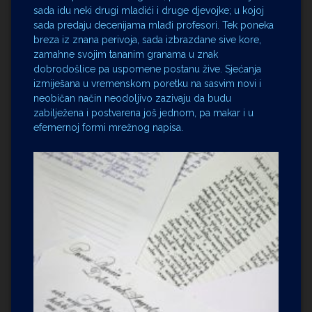
sada idu neki drugi mladići i druge djevojke; u kojoj
sada predaju decenijama mlađi profesori. Tek poneka
breza iz znana perivoja, sada izbrazdane sive kore,
zamahne svojim tananim granama u znak
dobrodošlice pa uspomene postanu žive. Sjećanja
izmiješana u vremenskom poretku na sasvim novi i
neobičan način neodoljivo zazivaju da budu
zabilježena i postvarena još jednom, pa makar i u
efemernoj formi mrežnog napisa.