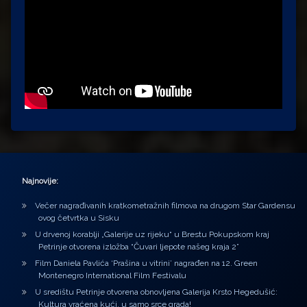
Najnovije:
Večer nagrađivanih kratkometražnih filmova na drugom Star Gardensu
ovog četvrtka u Sisku
U drvenoj korablji „Galerije uz rijeku“ u Brestu Pokupskom kraj
Petrinje otvorena izložba “Čuvari ljepote našeg kraja 2”
Film Daniela Pavlića ‘Prašina u vitrini’ nagrađen na 12. Green
Montenegro International Film Festivalu
U središtu Petrinje otvorena obnovljena Galerija Krsto Hegedušić:
Kultura vraćena kući, u samo srce grada!