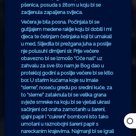
pšenica, posuda s žitom u koju bi se
zadjenula zapaljena svijeća.
Večera je bila posna. Počinjala bi se
gutljajem medene rakije koju bi dobili i mi
djeca te češnjam češnjaka koji bi umakali
u med. Slijedila bi prežgana juha a poslije
nje polusuhi dimljeni sir. Prije večere
obavezno bi se izmolio “Oče naš” uz
zahvalu za sve što nam je Bog dao u
protekloj godini a poslije večere bi se kitio
bor. U starim kućama koje su imale
“sleme”, noseću gredu po sredini kuće, za
to “sleme” zataknula bi se velika grana
svježe smreke na koju bi se vješali ukrasi
sačinjeni od oraha zamotanih u šareni,
sjajni papir i “cukreni” bomboni isto tako
umotani u raznobojni šareni papir s
nareckanim krajevima. Najmanji bi se igrali