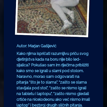
Autor: Marjan Gašljević
Kako njima ispričati razumljivu priču svog
djetinjstva kada na boru nije bilo led-
sijalica? Pokušao sam im riječima približiti
kako smo se igrali u slami pod stolom.
Naravno, morao sam odgovarati na
pitanja “što je to slama”, “zašto se slama
stavljala pod stol”, “zašto se nismo igrali
na tabletu i laptopu”, “zašto nismo gledali
crtiće na nicelodeonu ako već nismo imali
laptop” i bezbroj drugih sličnih pitanja.