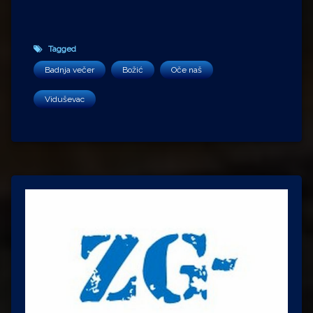
Tagged
Badnja večer
Božić
Oče naš
Viduševac