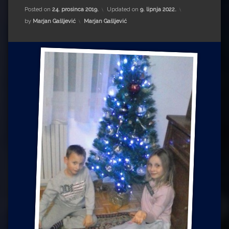
Impressum
Milenko Strižak
Posted on
24. prosinca 2019.
Updated on
9. lipnja 2022.
Kategorije:
by
Marjan Gašljević
Marjan Gašljević
Drugi autori
Drugi autori
Matea Andrić
Ljiljana Lekanić-Kljaić
Željko Krznarić
Mario Lovreković
Miroslav Šantek