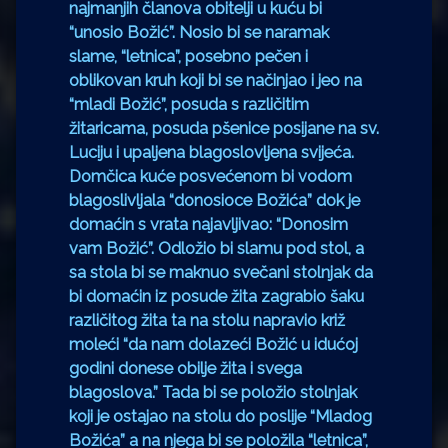
najmanjih članova obitelji u kuću bi
“unosio Božić”. Nosio bi se naramak
slame, “letnica”, posebno pečen i
oblikovan kruh koji bi se načinjao i jeo na
“mladi Božić”, posuda s različitim
žitaricama, posuda pšenice posijane na sv.
Luciju i upaljena blagoslovljena svijeća.
Domčica kuće posvećenom bi vodom
blagoslivljala “donosioce Božića” dok je
domaćin s vrata najavljivao: “Donosim
vam Božić”. Odložio bi slamu pod stol, a
sa stola bi se maknuo svečani stolnjak da
bi domaćin iz posude žita zagrabio šaku
različitog žita ta na stolu napravio križ
moleći “da nam dolazeći Božić u idućoj
godini donese obilje žita i svega
blagoslova.” Tada bi se položio stolnjak
koji je ostajao na stolu do poslije “Mladog
Božića” a na njega bi se položila “letnica”,