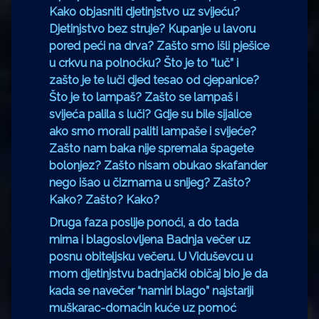
Kako objasniti djetinjstvo uz svijeću?
Djetinjstvo bez struje? Kupanje u lavoru
pored peći na drva? Zašto smo išli pješice
u crkvu na polnoćku? Što je to “luč” i
zašto je te luči djed tesao od cjepanice?
Što je to lampaš? Zašto se lampaš i
svijeća palila s luči? Gdje su bile sijalice
ako smo morali paliti lampaše i svijeće?
Zašto nam baka nije spremala špagete
bolonjez? Zašto nisam obukao skafander
nego išao u čizmama u snijeg? Zašto?
Kako? Zašto? Kako?
Druga faza poslije ponoći, a do tada
mirna i blagoslovljena Badnja večer uz
posnu obiteljsku večeru. U Viduševcu u
mom djetinjstvu badnjački običaj bio je da
kada se navečer “namiri blago” najstariji
muškarac-domaćin kuće uz pomoć